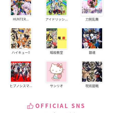
HUNTER...
アイドリッシ...
刀剣乱舞
ハイキュー!!
暗殺教室
銀魂
ヒプノシスマ...
サンリオ
呪術廻戦
OFFICIAL SNS