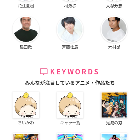
花江夏樹
村瀬歩
大塚芳忠
稲田徹
斉藤壮馬
木村昴
KEYWORDS
みんなが注目しているアニメ・作品たち
ちいかわ
キャラ一覧
鬼滅の刃