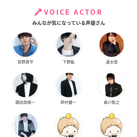
VOICE ACTOR
みんなが気になっている声優さん
宮野真守
下野紘
速水奨
諏訪部順一
鈴村健一
森川智之