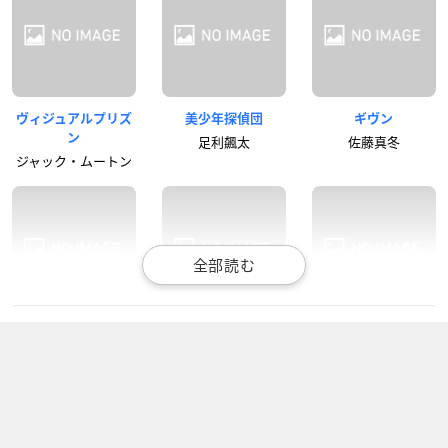
ヴィジュアルプリズ
美少年探偵団
ギヴン
ン
足利飆太
佐藤真冬
ジャック・ムートン
ツルネ ―風舞高校弓
遊☆戯☆王ARC-V
ギヴン うらがわの存
道部―
在
沢渡シンゴ
如月七緒
佐藤真冬