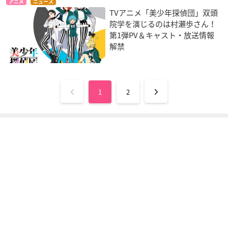
アニメ
ニュース
TVアニメ「美少年探偵団」双頭
院学を演じるのは村瀬歩さん！
第1弾PV＆キャスト・放送情報
解禁
1
2