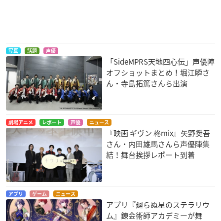
写真
話題
声優
「SideMPRS天地四心伝」声優陣
オフショットまとめ！堀江瞬さ
ん・寺島拓篤さんら出演
劇場アニメ
レポート
声優
ニュース
『映画 ギヴン 柊mix』⽮野奨吾
さん・内⽥雄⾺さんら声優陣集
結！舞台挨拶レポート到着
アプリ
ゲーム
ニュース
アプリ『廻らぬ星のステラリウ
ム』錬金術師アカデミーが舞