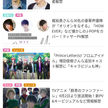
者解禁
音楽CD
声優
梶裕貴さんら30名の豪華声優陣
が「オリオンをなぞる」「HOW
EVER」など懐かしのJ-POPをカ
バー！ティザーPV解禁
声優
ニュース
「Prince Letter(s)! フロムアイド
ル」増田俊樹さんら追加キャス
ト解禁に「キャラビジュも神」
アニメ
声優
ニュース
TVアニメ「群青のファンファー
レ」4月2日より放送開始！新PV
&キービジュアルなど情報解禁