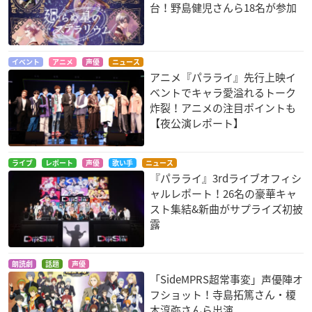
台！野島健児さんら18名が参加
イベント
アニメ
声優
ニュース
アニメ『パラライ』先行上映イ
ベントでキャラ愛溢れるトーク
炸裂！アニメの注目ポイントも
【夜公演レポート】
ライブ
レポート
声優
歌い手
ニュース
『パラライ』3rdライブオフィシ
ャルレポート！26名の豪華キャ
スト集結&新曲がサプライズ初披
露
朗読劇
話題
声優
「SideMPRS超常事変」声優陣オ
フショット！寺島拓篤さん・榎
木淳弥さんら出演