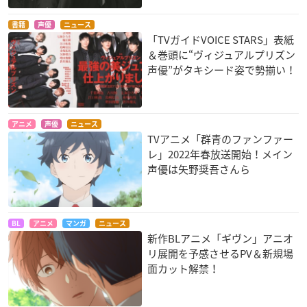
書籍
声優
ニュース
「TVガイドVOICE STARS」表紙
＆巻頭に“ヴィジュアルプリズン
声優”がタキシード姿で勢揃い！
アニメ
声優
ニュース
TVアニメ「群青のファンファー
レ」2022年春放送開始！メイン
声優は矢野奨吾さんら
BL
アニメ
マンガ
ニュース
新作BLアニメ「ギヴン」アニオ
リ展開を予感させるPV＆新規場
面カット解禁！