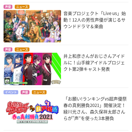
声優
ニュース
音楽プロジェクト「Live us」始
動！12人の男性声優が演じるサ
ウンドドラマ＆楽曲
声優
ニュース
井上和彦さんがおじさんアイド
ルに！山手線アイドルプロジェ
クト第2弾キャスト発表
イベント
声優
ニュース
「お願い!ランキングvs超声優祭
春の真剣勝負2021」開催決定！
緑川光さん、森久保祥太郎さん
らが“声”を使った3本勝負