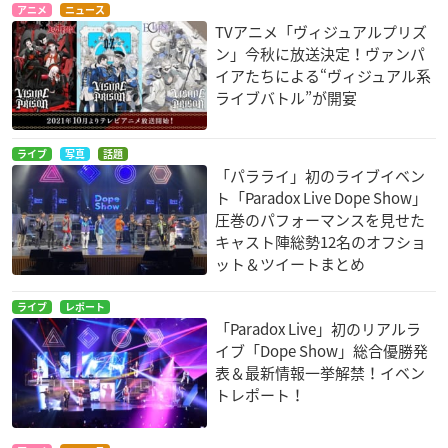
アニメ
ニュース
TVアニメ「ヴィジュアルプリズ
ン」今秋に放送決定！ヴァンパ
イアたちによる“ヴィジュアル系
ライブバトル”が開宴
ライブ
写真
話題
「パラライ」初のライブイベン
ト「Paradox Live Dope Show」
圧巻のパフォーマンスを見せた
キャスト陣総勢12名のオフショ
ット＆ツイートまとめ
ライブ
レポート
「Paradox Live」初のリアルラ
イブ「Dope Show」総合優勝発
表＆最新情報一挙解禁！イベン
トレポート！