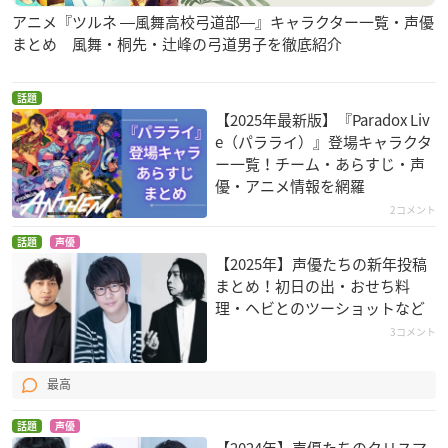
アニメ『ツルネ ―風舞高校弓道部―』キャラクター一覧・声優
まとめ 風舞・桐先・辻峰の弓道男子を徹底紹介
話題
【2025年最新版】『Paradox Liv
e（パラライ）』登場キャラクタ
ー一覧！チーム・あらすじ・声
優・アニメ情報を網羅
2コメント
話題
声優
【2025年】声優たちの新年投稿
まとめ！初日の出・おせち料
理・ヘビとのツーショットなど
3コメント
最高
話題
声優