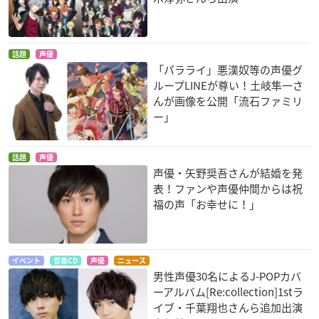
話題
声優
「パラライ」悪漢奴等の声優グ
ループLINEが尊い！土岐隼一さ
んが画像を公開「流石ファミリ
ー」
話題
声優
声優・矢野奨吾さんが結婚を発
表！ファンや声優仲間からは祝
福の声「お幸せに！」
イベント
音楽CD
声優
ニュース
男性声優30名によるJ-POPカバ
ーアルバム[Re:collection]1stラ
イブ・千葉翔也さんら追加出演