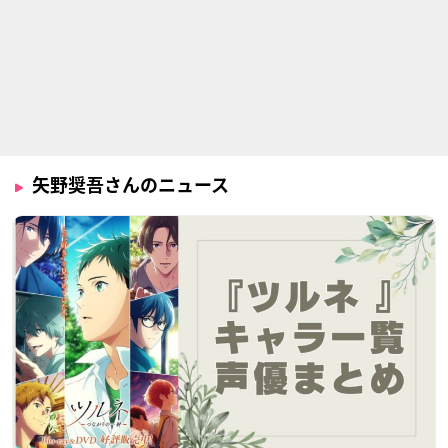
映画 ギヴン
劇場版 ひらがな男子
〜序〜
佐藤真冬
の
矢野奨吾さんのニュース