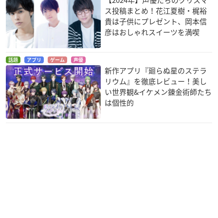
【2024年】声優たちのクリスマ
ス投稿まとめ！花江夏樹・梶裕
貴は子供にプレゼント、岡本信
彦はおしゃれスイーツを満喫
話題
アプリ
ゲーム
声優
新作アプリ『廻らぬ星のステラ
リウム』を徹底レビュー！美し
い世界観&イケメン錬金術師たち
は個性的