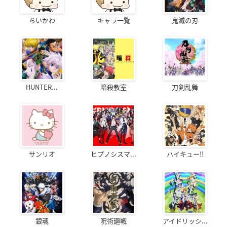
ちいかわ
キャラ一覧
鬼滅の刃
HUNTER...
暗殺教室
刀剣乱舞
サンリオ
ヒプノシスマ...
ハイキュー!!
銀魂
呪術廻戦
アイドリッシ...