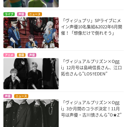
ライブ
声優
ニュース
「ヴィジュプリ」SPライブにメ
イン声優10名集結&2022年6月開
催！「想像だけで倒れそう」
アニメ
書籍
声優
「ヴィジュアルプリズン×Ogg
i」12月号は島﨑信長さん、江口
拓也さんら“LOS†EDEN”
声優
ニュース
「ヴィジュアルプリズン×Ogg
i」3か月間のコラボ決定！11月
号は声優・古川慎さんら“O★Z”