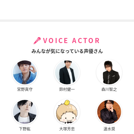
VOICE ACTOR
みんなが気になっている声優さん
宮野真守
鈴村健一
森川智之
下野紘
大塚芳忠
速水奨