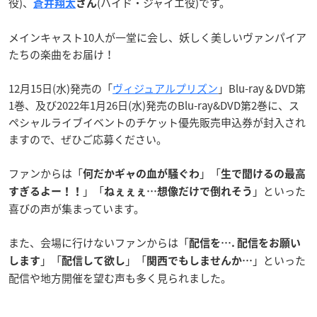
役)、
(ハイド・ジャイエ役)です。
蒼井翔太
さん
メインキャスト10人が一堂に会し、妖しく美しいヴァンパイア
たちの楽曲をお届け！
12月15日(水)発売の「
ヴィジュアルプリズン
」Blu-ray＆DVD第
1巻、及び2022年1月26日(水)発売のBlu-ray&DVD第2巻に、ス
ペシャルライブイベントのチケット優先販売申込券が封入され
ますので、ぜひご応募ください。
ファンからは「
」「
何だかギャの血が騒ぐわ
生で聞けるの最高
」「
」といった
すぎるよー！！
ねぇぇぇ…想像だけで倒れそう
喜びの声が集まっています。
また、会場に行けないファンからは「
配信を…. 配信をお願い
」「
」「
」といった
します
配信して欲し
関西でもしませんか…
配信や地方開催を望む声も多く見られました。