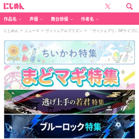
に
じ
め
ん
作品名
声優
舞台俳優
作者名
にじめん
>
ニュース
>
ヴィジュアルプリズン
> 「ヴィジュプリ」SPライブに