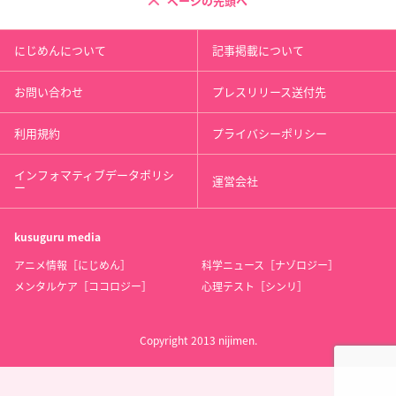
ページの先頭へ
にじめんについて
記事掲載について
お問い合わせ
プレスリリース送付先
利用規約
プライバシーポリシー
インフォマティブデータポリシ
運営会社
ー
kusuguru
media
アニメ情報［にじめん］
科学ニュース［ナゾロジー］
メンタルケア［ココロジー］
心理テスト［シンリ］
Copyright 2013 nijimen.