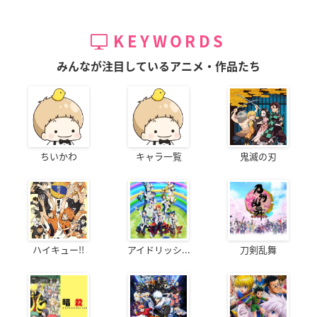
KEYWORDS
みんなが注目しているアニメ・作品たち
ちいかわ
キャラ一覧
鬼滅の刃
ハイキュー!!
アイドリッシ...
刀剣乱舞