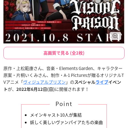
高画質で見る (全2枚)
原作・上松範康さん、音楽・Elements Garden、キャラクター
原案・片桐いくみさん、制作・A-1 Picturesが贈るオリジナルT
Vアニメ「
ヴィジュアルプリズン
」の
スペシャル
ライブ
イベン
が、
に開催されます！
ト
2022年6月12日(日)
Point
メインキャスト10人が集結
妖しく美しいヴァンパイアたちの楽曲