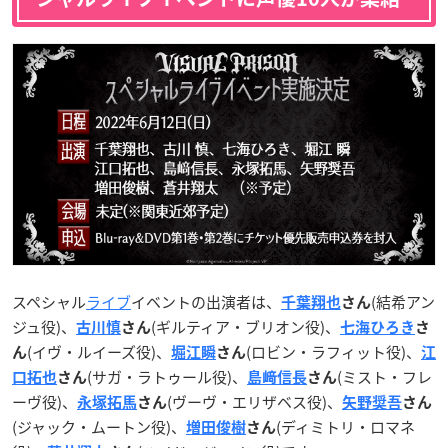
スペシャル
ライブ
イベントの出演者は、
(結希アン
千葉翔也
さん
ジュ役)、
(ギルティア・ブリオン役)、
古川慎
さん
七海ひろき
さ
(イヴ・ルイーズ役)、
(ロビン・ラフィット役)、
ん
堀江瞬
さん
江
(サガ・ラトゥール役)、
(ミスト・フレ
口拓也
さん
島﨑信長
さん
ーヴ役)、
(ヴーヴ・エリザベス役)、
永塚拓馬
さん
矢野奨吾
さん
(ジャック・ムートン役)、
(ディミトリ・ロマネ
増田俊樹
さん