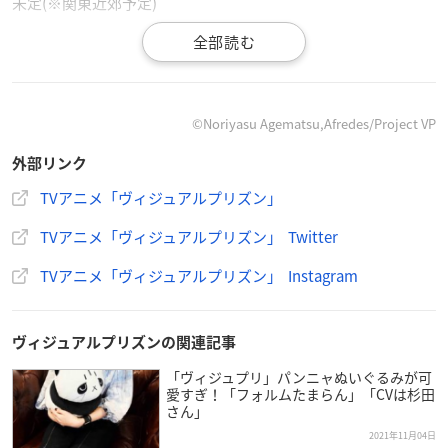
未定(※関東近郊予定)
【イベント申込期間】
第1次抽選受付期間：2021年12月15日(水)10:00～2022年1月25
日(火)23:59
第2次抽選受付期間：2022年1月26日(水)10:00～2022年2月21日
©Noriyasu Agematsu,Afredes/Project VP
(月)23:59
外部リンク
【出演】
TVアニメ「ヴィジュアルプリズン」
千葉翔也
、古川 慎、
七海ひろき
、
堀江瞬
、
江口拓也
、
島﨑信
TVアニメ「ヴィジュアルプリズン」 Twitter
長
、
永塚拓馬
、
矢野奨吾
、
増田俊樹
、
蒼井翔太
(予定)
※敬称略
TVアニメ「ヴィジュアルプリズン」 Instagram
ヴィジュアルプリズンの関連記事
「ヴィジュプリ」パンニャぬいぐるみが可
愛すぎ！「フォルムたまらん」「CVは杉田
さん」
2021年11月04日