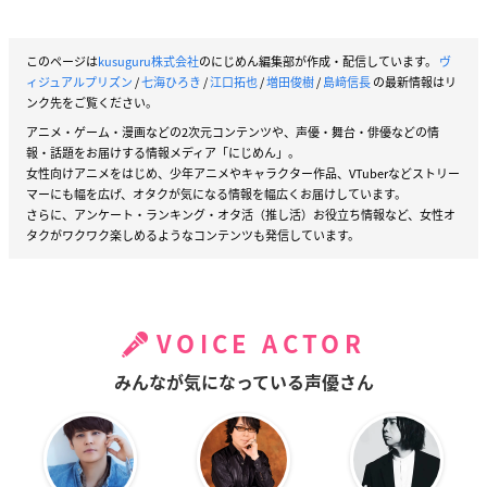
このページは
kusuguru株式会社
のにじめん編集部が作成・配信しています。
ヴ
ィジュアルプリズン
/
七海ひろき
/
江口拓也
/
増田俊樹
/
島﨑信長
の最新情報はリ
ンク先をご覧ください。
アニメ・ゲーム・漫画などの2次元コンテンツや、声優・舞台・俳優などの情
報・話題をお届けする情報メディア「にじめん」。
女性向けアニメをはじめ、少年アニメやキャラクター作品、VTuberなどストリー
マーにも幅を広げ、オタクが気になる情報を幅広くお届けしています。
さらに、アンケート・ランキング・オタ活（推し活）お役立ち情報など、女性オ
タクがワクワク楽しめるようなコンテンツも発信しています。
VOICE ACTOR
みんなが気になっている声優さん