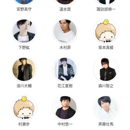
宮野真守
速水奨
諏訪部順一
下野紘
木村昴
坂本真綾
浪川大輔
花江夏樹
森川智之
村瀬歩
中村悠一
斉藤壮馬