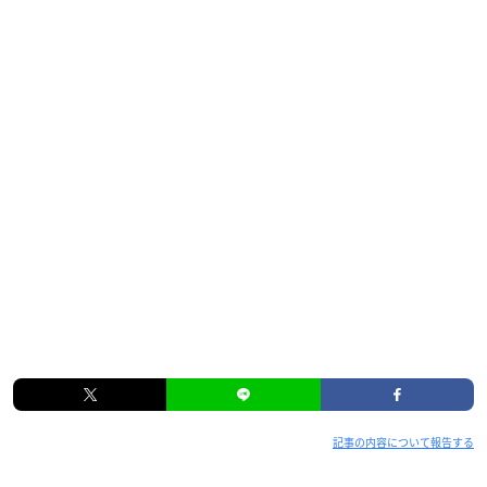
指輪創作（ゆびわ そうさく）：佐藤 元
※敬称略
記事の内容について報告する