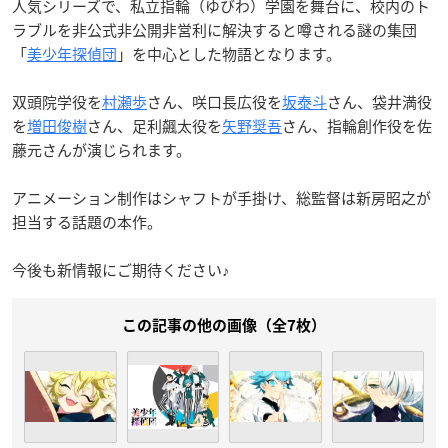
人気シリーズで、私立指輪（ゆびわ）学園を舞台に、校内のト
ラブルを非公式非公開非営利に解決すると噂される謎の集団
「
美少年探偵団
」を中心とした物語となります。
双頭院学役を
村瀬歩
さん、咲口長広役を
坂泰斗
さん、袋井満役
を
増田俊樹
さん、足利飆太役を
矢野奨吾
さん、指輪創作役を佐
藤元さんが演じられます。
アニメーション制作はシャフトが手掛け、総監督は新房昭之が
担当する話題の本作。
今後も新情報にご期待ください♪
この記事の他の画像（全7枚）