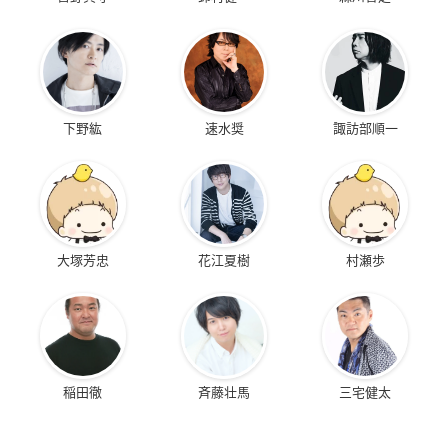
下野紘
速水奨
諏訪部順一
大塚芳忠
花江夏樹
村瀬歩
稲田徹
斉藤壮馬
三宅健太