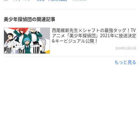
TVアニメ「美少年探偵団」
2021年4月10日(土)
美少年探偵団の関連記事
ABCテレビ・テレビ朝日系列全国24局ネット（『ANiMAZiN
西尾維新先生×シャフトの最強タッグ！TV
G!!!』枠）にて毎週土曜 深夜2:00より放送
アニメ「美少年探偵団」2021年に放送決定
&キービジュアル公開！
【スタッフ】
2020年11月13日
原作：西尾維新「美少年シリーズ」（講談社タイガ）
もっと見る
キャラクター原案：キナコ
総監督：新房昭之
アニメーションキャラクターデザイン：山村洋貴
監督：大谷 肇
アニメーション制作：シャフト
【キャスト】
双頭院 学（そうとういん まなぶ）：村瀬 歩
咲口長広（さきぐち ながひろ)：坂 泰斗
袋井 満（ふくろい みちる）：
増田俊樹
足利飆太（あしかが ひょうた)：
矢野奨吾