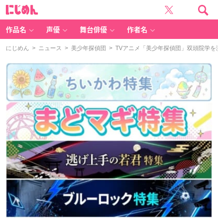
に
じ
め
ん
作品名
声優
舞台俳優
作者名
にじめん
>
ニュース
>
美少年探偵団
> TVアニメ「美少年探偵団」双頭院学を