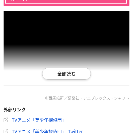
©西尾維新／講談社・アニプレックス・シャフト
外部リンク
TVアニメ「美少年探偵団」
作品概要
TVアニメ「美少年探偵団」 Twitter