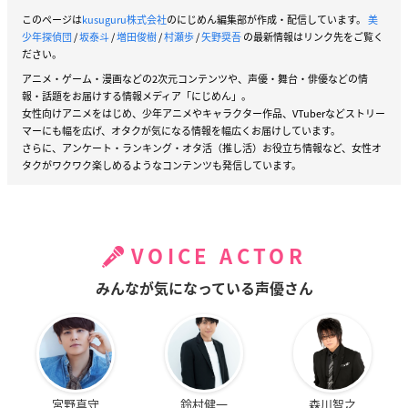
このページは
kusuguru株式会社
のにじめん編集部が作成・配信しています。
美
少年探偵団
/
坂泰斗
/
増田俊樹
/
村瀬歩
/
矢野奨吾
の最新情報はリンク先をご覧く
ださい。
アニメ・ゲーム・漫画などの2次元コンテンツや、声優・舞台・俳優などの情
報・話題をお届けする情報メディア「にじめん」。
女性向けアニメをはじめ、少年アニメやキャラクター作品、VTuberなどストリー
マーにも幅を広げ、オタクが気になる情報を幅広くお届けしています。
さらに、アンケート・ランキング・オタ活（推し活）お役立ち情報など、女性オ
タクがワクワク楽しめるようなコンテンツも発信しています。
VOICE ACTOR
みんなが気になっている声優さん
宮野真守
鈴村健一
森川智之