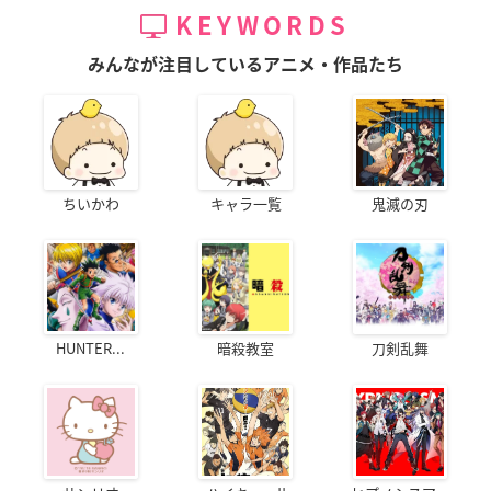
KEYWORDS
みんなが注目しているアニメ・作品たち
ちいかわ
キャラ一覧
鬼滅の刃
HUNTER...
暗殺教室
刀剣乱舞