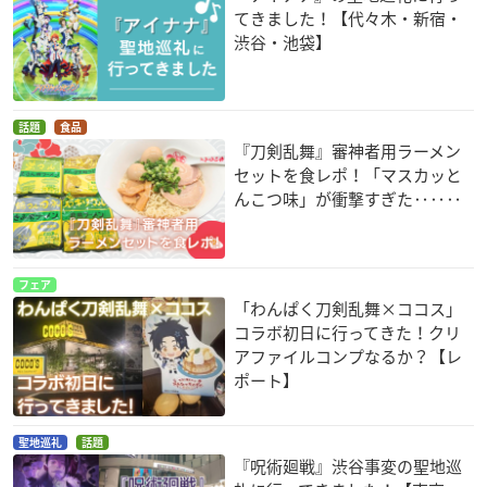
てきました！【代々木・新宿・
渋谷・池袋】
話題
食品
『刀剣乱舞』審神者用ラーメン
セットを食レポ！「マスカッと
んこつ味」が衝撃すぎた‥‥‥
フェア
「わんぱく刀剣乱舞×ココス」
コラボ初日に行ってきた！クリ
アファイルコンプなるか？【レ
ポート】
聖地巡礼
話題
『呪術廻戦』渋谷事変の聖地巡