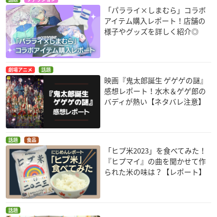
「パラライ×しまむら」コラボ
アイテム購入レポート！店舗の
様子やグッズを詳しく紹介◎
劇場アニメ
話題
映画『鬼太郎誕生 ゲゲゲの謎』
感想レポート！水木＆ゲゲ郎の
バディが熱い【ネタバレ注意】
話題
食品
「ヒプ米2023」を食べてみた！
『ヒプマイ』の曲を聞かせて作
られた米の味は？【レポート】
話題