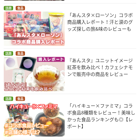
話題
食品
「あんスタ×ローソン」コラボ
商品購入レポート！汗と涙のグ
ッズ探しの旅&味のレビューも
話題
食品
『あんスタ』ユニットイメージ
紅茶を飲み比べ！カフェシナモ
ンで販売中の商品をレビュー
話題
食品
「ハイキュー×ファミマ」コラ
ボ食品8種類をレビュー！美味し
かった食品ランキングも◎【レ
ポート】