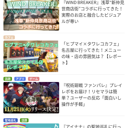
『WIND BREAKER』浅草“新仲見
世商店街”コラボに行ってきた！
実際のお店と融合したビジュア
ルが尊い
カフェ
「ヒプマイ×タワレコカフェ」
名古屋に行ってきた！メニュー
の味・店の雰囲気は？【レポー
ト】
話題
アプリ
ゲーム
『呪術廻戦 ファンパレ』プレイ
レポをお届け！リセマラは簡
単？ユーザーの反応「面白いし
操作が手軽」
聖地巡礼
話題
『アイナナ』の聖地巡礼に行っ