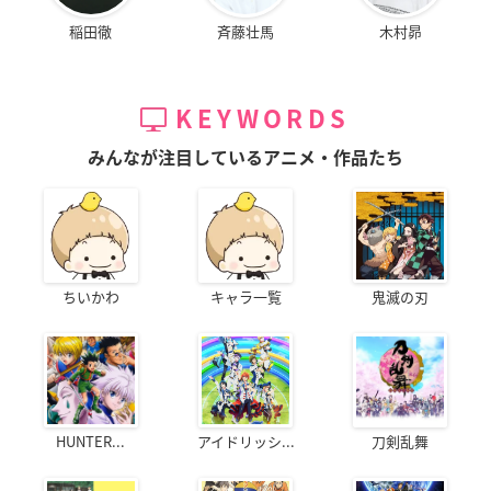
稲田徹
斉藤壮馬
木村昴
KEYWORDS
みんなが注目しているアニメ・作品たち
ちいかわ
キャラ一覧
鬼滅の刃
HUNTER...
アイドリッシ...
刀剣乱舞