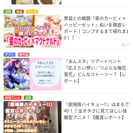
話題
食品
グッズ
胃袋との戦闘「星のカービィ×
ハッピーセット」ぬいを徹底レ
ポート！コンプするまで帰れま1
0！？
53
アプリ
ゲーム
『あんスタ』ツアーイベント
「応えたい想い／つぶらな梅花
雪花」どんなストーリー？【レ
ポート】
劇場アニメ
話題
『劇場版ハイキュー!!』はまるで
4D！？全オタクに見てほしい体
験型アニメ！【鑑賞レポート】