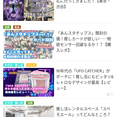
礼に行ってきました！【東京・
渋谷】
話題
食品
「あんスタチップス」開封の
儀！推しカードが欲しい……物
欲センサー回避なるか！？【購
入レポ】
オタ活・推し活
グッズ
90年代の「UFO CATCHER」が
ポーチに！推し活にもピッタリ&
レトロなデザインが最高【レビ
ュー】
37
オタ活・推し活
話題
推し活レンタルスペース「スペ
モエール」ってどんなところ？