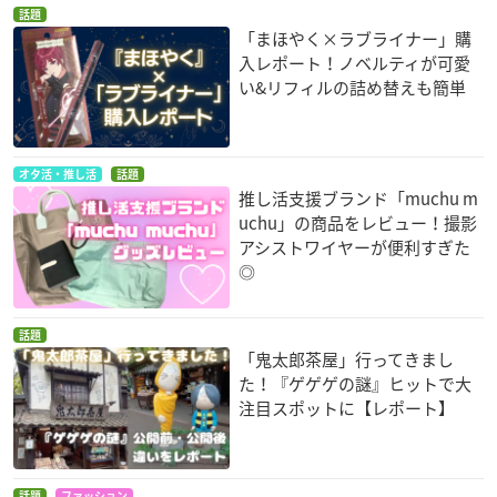
話題
「まほやく×ラブライナー」購
入レポート！ノベルティが可愛
い&リフィルの詰め替えも簡単
オタ活・推し活
話題
推し活支援ブランド「muchu m
uchu」の商品をレビュー！撮影
アシストワイヤーが便利すぎた
◎
話題
「鬼太郎茶屋」行ってきまし
た！『ゲゲゲの謎』ヒットで大
注目スポットに【レポート】
話題
ファッション