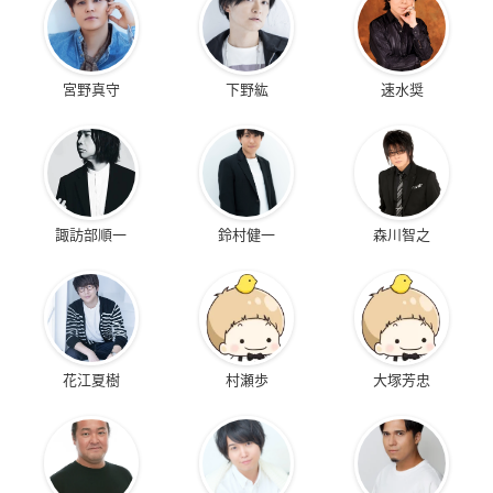
宮野真守
下野紘
速水奨
諏訪部順一
鈴村健一
森川智之
花江夏樹
村瀬歩
大塚芳忠