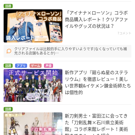
話題
「アイナナ×ローソン」コラボ
商品購入レポート！クリアファ
イルやグッズの状況は？
7コメント
クリアファイルは比較的手に入りやすいようです(なくなっていても補
充される店舗もあるとか)…
話題
アプリ
ゲーム
声優
新作アプリ『廻らぬ星のステラ
リウム』を徹底レビュー！美し
い世界観&イケメン錬金術師たち
は個性的
話題
新刀剣男士・富田江に会ってき
た「刀剣乱舞×石川県立美術
館」コラボ来館レポート！美術