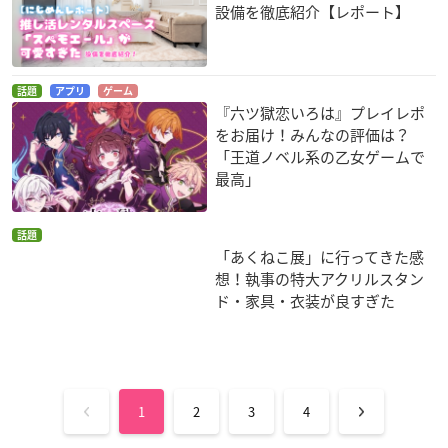
設備を徹底紹介【レポート】
話題
アプリ
ゲーム
『六ツ獄恋いろは』プレイレポ
をお届け！みんなの評価は？
「王道ノベル系の乙女ゲームで
最高」
話題
「あくねこ展」に行ってきた感
想！執事の特大アクリルスタン
ド・家具・衣装が良すぎた
1
2
3
4