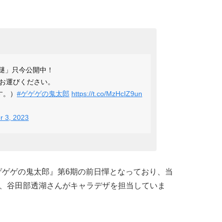
謎」只今公開中！
お運びください。
す。）
#ゲゲゲの鬼太郎
https://t.co/MzHcIZ9un
 3, 2023
『ゲゲゲの鬼太郎』第6期の前日憚となっており、当
こと、谷田部透湖さんがキャラデザを担当していま