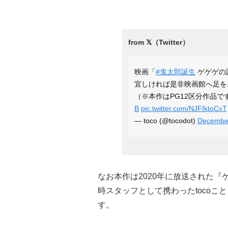
映画「
#鬼太郎誕生
ゲゲゲの
宜しければ是非映画館へ足を
（※本作はPG12区分作品で
B
pic.twitter.com/NJFIktoCxT
— toco (@tocodot)
December
なお本作は2020年に放送された
時スタッフとして携わったtoco
す。