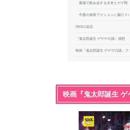
墓場で飲み会する水木とゲゲ郎
中盤の無双アクションに脳汁ド
SNSの反応
『鬼太郎誕生 ゲゲゲの謎』感想
映画『鬼太郎誕生 ゲゲゲの謎』フ
映画『鬼太郎誕生 