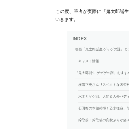
この度、筆者が実際に『鬼太郎誕生
いきます。
映画『鬼太郎誕生 ゲゲゲの謎』と
キャスト情報
『鬼太郎誕生 ゲゲゲの謎』おすす
横溝正史さんリスペクトな因習
水木とゲゲ郎、人間＆人外バデ
石田彰の本領発揮！乙米様命、
搾取前・搾取後の変貌ぶりが痛