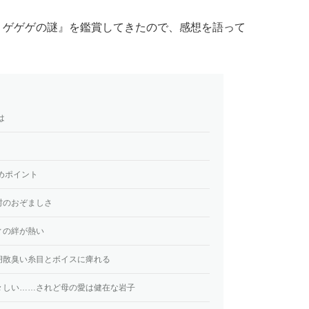
 ゲゲゲの謎』を鑑賞してきたので、感想を語って
は
めポイント
村のおぞましさ
ィの絆が熱い
胡散臭い糸目とボイスに痺れる
々しい……されど母の愛は健在な岩子