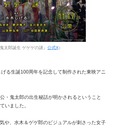
鬼太郎誕生 ゲゲゲの謎』
公式X
）
しげる生誕100周年を記念して制作された東映アニ
公・鬼太郎の出生秘話が明かされるということ
ていました。
雰囲気や、水木＆ゲゲ郎のビジュアルが刺さった女子