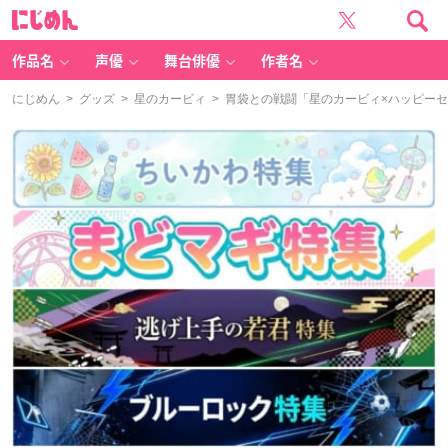
に
じ
め
ん
作品名
声優
舞台俳優
作者名
にじめん
>
グッズ
>
星のカービィ
> 胃袋との戦闘「星のカービィ×ハッピー