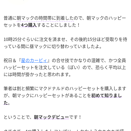
普通に
朝マックの時間帯に到着した
ので、朝マックのハッピー
セットを
することにしました！
4つ購入
10時25分ぐらいに注文を済ませ、その後約15分ほど受取りを待
っている間に昼マックに切り替わっていましたよ。
祝日＆『
星のカービィ
』の合せ技でかなりの混雑で、かつ全員
ハッピーセットを注文している（ぽい）ので、恐らく平均以上
には時間が掛かったと思われます。
筆者は割と頻繁にマクドナルドのハッピーセットを購入します
が、朝マックにハッピーセットがあることを
初めて知りまし
。
た
ということで、
です！
朝マックデビュー