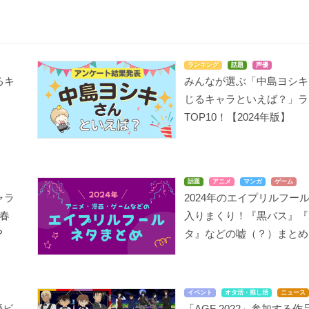
ランキング
話題
声優
るキ
みんなが選ぶ「中島ヨシキ
は
じるキャラといえば？」ラ
TOP10！【2024年版】
話題
アニメ
マンガ
ゲーム
ャラ
2024年のエイプリルフー
春
入りまくり！『黒バス』『
？
タ』などの嘘（？）まとめ
イベント
オタ活・推し活
ニュース
優ビ
「AGF 2022」参加する作