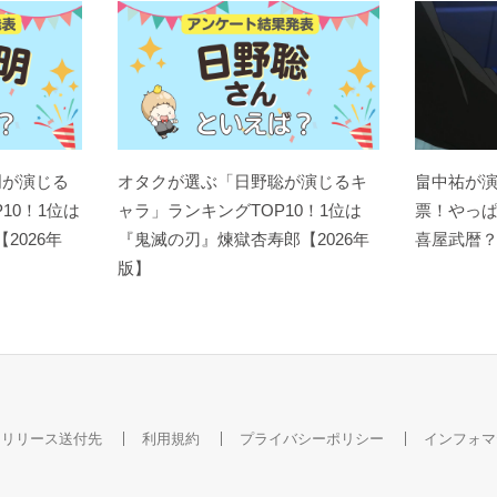
明が演じる
オタクが選ぶ「日野聡が演じるキ
畠中祐が
10！1位は
ャラ」ランキングTOP10！1位は
票！やっ
【2026年
『鬼滅の刃』煉󠄁獄杏寿郎【2026年
喜屋武暦
版】
スリリース送付先
利用規約
プライバシーポリシー
インフォマ