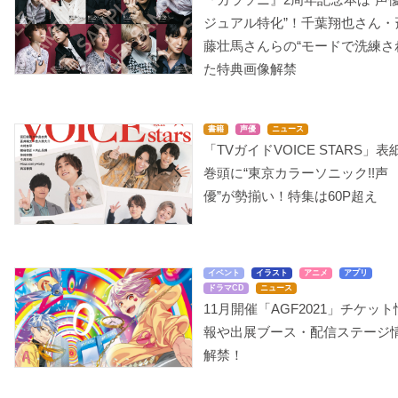
ジュアル特化”！千葉翔也さん・
藤壮馬さんらの“モードで洗練さ
た特典画像解禁
書籍
声優
ニュース
「TVガイドVOICE STARS」表
巻頭に“東京カラーソニック!!声
優”が勢揃い！特集は60P超え
イベント
イラスト
アニメ
アプリ
ドラマCD
ニュース
11月開催「AGF2021」チケット
報や出展ブース・配信ステージ
解禁！