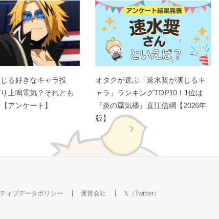
演じる好きなキャラ投
オタクが選ぶ「速水奨が演じるキ
ぱり上鳴電気？それとも
ャラ」ランキングTOP10！1位は
？【アンケート】
『炎の蜃気楼』直江信綱【2026年
版】
ティブデータポリシー
運営会社
𝕏（Twitter）