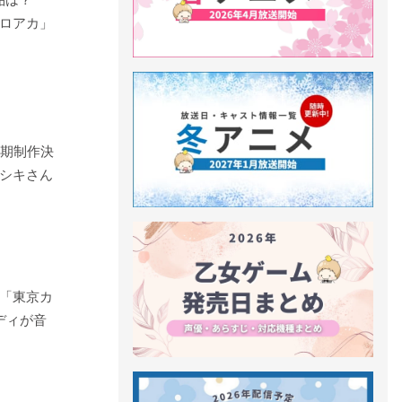
ロアカ」
2期制作決
シキさん
「東京カ
ディが音