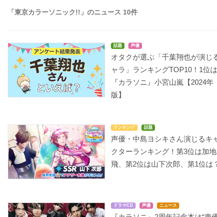
「東京カラーソニック!!」のニュース 10件
話題
声優
オタクが選ぶ「千葉翔也が演じ
ャラ」ランキングTOP10！1位
『カラソニ』小宮山嵐【2024年
版】
ランキング
話題
声優・中島ヨシキさん演じるキ
クターランキング！第3位は加地
飛、第2位は山下次郎、第1位は
ドラマCD
声優
ニュース
『カラソニ』2周年記念本は“声