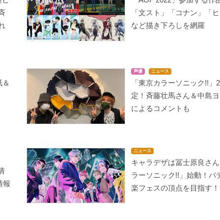
斉
「文スト」「コナン」「ヒ
れ
など描き下ろしを網羅
声優
ニュース
紙＆
「東京カラーソニック!!」
定！斉藤壮馬さん＆中島ヨ
によるコメントも
ニュース
キャラデザは冨士原良さん
情
ラーソニック!!」始動！バ
情報
楽フェスの頂点を目指す！