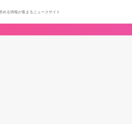
求める情報が集まるニュースサイト