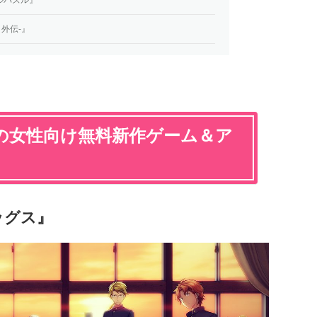
 外伝-』
】の女性向け無料新作ゲーム＆ア
ッグス』