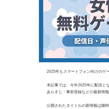
2025年もスマートフォン向けの
本記事では、今年2025年に配信
あらすじ・事前登録などの最新情報
公開されたタイトルの新情報は随時