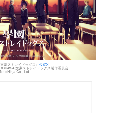
園文豪ストレイドッグス』
公式X
ADOKAWA/文豪ストレイドッグス製作委員会
NextNinja Co., Ltd.