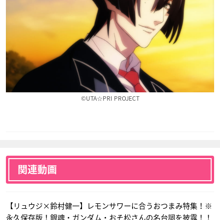
亜人（TVシリーズ 第
タイガーマスクW
うたの☆プリンスさ
2クール）
まっ♪マジLOVEレジ
棚橋弘至
ェンドスター
曽我部
聖川真斗
©UTA☆PRI PROJECT
初恋モンスター
コンクリート・レボ
シュヴァルツェスマ
ルティオ～超人幻想
ーケン
高橋譲二
～THE LAST SONG
テオドール・エーベ
関連動画
柴来人
ルバッハ
【リュウジ×鈴村健一】レモンサワーに合うおつまみ特集！※
永久保存版！銀魂・ガンダム・おそ松さんの名台詞を披露！！