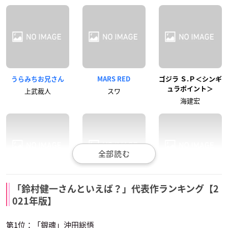
うらみちお兄さん
MARS RED
ゴジラ Ｓ.Ｐ＜シンギ
ュラポイント＞
上武裁人
スワ
海建宏
バクテン!!
MUTEKING THE DA
炎炎ノ消防隊 弐ノ章
「鈴村健一さんといえば？」代表作ランキング【2
NCING HERO
陸奥洋二郎
武久火縄
021年版】
オーウェン
第1位：「銀魂」沖田総悟