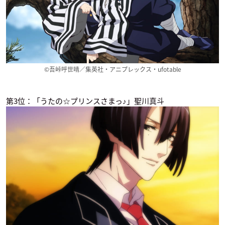
©吾峠呼世晴／集英社・アニプレックス・ufotable
炎炎ノ消防隊
鬼滅の刃
SSSS.GRIDMAN
武久火縄
伊黒小芭内
謎の少年
第3位：「うたの☆プリンスさまっ♪」聖川真斗
宇宙戦艦ヤマト 220
イナズマイレブン オ
Free!-Dive to the F
2 愛の戦士たち
リオンの刻印
uture-
島大介
西蔭政也
御子柴百太郎