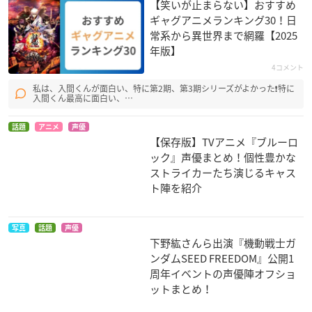
【笑いが止まらない】おすすめ
ギャグアニメランキング30！日
常系から異世界まで網羅【2025
年版】
獣の奏者エリン
鉄腕バーディーDEC
鉄腕バーディーDEC
4コメント
ODE：02
ODE
イアル
サタジット・シャマ
サタジット・シャマ
私は、入間くんが面白い、特に第2期、第3期シリーズがよかった❗特に
ラン
ラン
入間くん最高に面白い、…
話題
アニメ
声優
【保存版】TVアニメ『ブルーロ
ック』声優まとめ！個性豊かな
ストライカーたち演じるキャス
ト陣を紹介
BUS GAMER
MAJOR（メジャー）
あまつき
写真
話題
声優
4th season
美柴鴇
銀朱
下野紘さんら出演『機動戦士ガ
八木沼隼人
ンダムSEED FREEDOM』公開1
周年イベントの声優陣オフショ
ットまとめ！