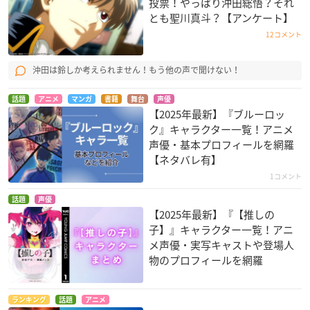
投票！やっぱり沖田総悟？それ
とも聖川真斗？【アンケート】
12コメント
銀魂'(第2期)
バトルスピリッツ ブ
会長はメイド様!
沖田は鈴しか考えられません！もう他の声で聞けない！
レイヴ
沖田総悟
五十嵐虎
暗闇のザジ
話題
アニメ
マンガ
書籍
舞台
声優
【2025年最新】『ブルーロッ
ク』キャラクター一覧！アニメ
声優・基本プロフィールを網羅
【ネタバレ有】
1コメント
話題
声優
FAIRY TAIL
うみねこのなく頃に
アラド戦記 ～スラッ
【2025年最新】『【推しの
プアップパーティー
ローグ
右代宮譲治
子】』キャラクター一覧！アニ
～
メ声優・実写キャストや登場人
カペンシス
物のプロフィールを網羅
ランキング
話題
アニメ