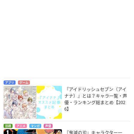
うたの☆プリンスさ
幕末義人伝 浪漫
CODE:BREAKER(コ
まっ♪マジLOVE200
ード:ブレイカー)
孫一
0％
刻
聖川真斗
アプリ
ゲーム
『アイドリッシュセブン（アイ
ナナ）』とは？キャラ一覧・声
イクシオン サーガ D
恋と選挙とチョコレ
黒子のバスケ
優・ランキング総まとめ【202
T
ート
紫原敦
ギュスターヴ
毛利夜雲
6】
話題
アニメ
マンガ
声優
『鬼滅の刃』キャラクター一