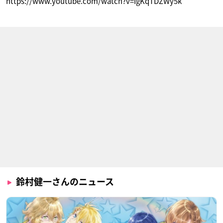
https://www.youtube.com/watch?v=IgKqTDZWy5k
うたの☆プリンスさ
終わりのセラフ
旦那が何を言ってい
まっ♪マジLOVEレボ
るかわからない件 2
クローリー・ユース
リューションズ
スレ目
フォード
聖川真斗
ハジメ
ポケットモンスター
黒子のバスケ(第3期)
ポケットモンスター
XY特別編 最強メガシ
XY特別編 最強メガシ
紫原敦
ンカ～Act III～
ンカ～Act IV～
鈴村健一さんのニュース
ダイゴ
ダイゴ