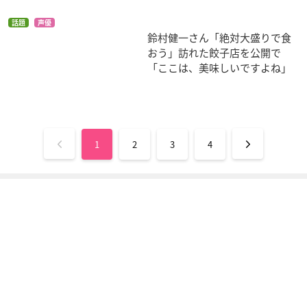
話題
声優
鈴村健一さん「絶対大盛りで食
おう」訪れた餃子店を公開で
「ここは、美味しいですよね」
黒子のバスケ LAST
好きになるその瞬間
黒子のバスケ ウイン
GAME
を。～告白実行委員
ターカップ総集編 ～
会～
扉の向こう～
紫原敦
1
2
3
4
芹沢春輝
紫原敦
黒子のバスケ ウイン
亜人 第3部「衝
黒子のバスケ ウイン
ターカップ総集編 ～
戟」
ターカップ総集編 ～
涙の先へ～
影と光～
曽我部
紫原敦
紫原敦