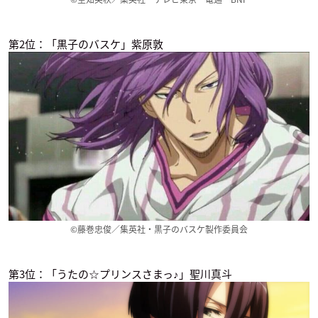
第2位：「黒子のバスケ」紫原敦
Infini-T Force
おそ松さん（第2
カイトアンサ
期）
ポリマー／鎧武士
ヨッチン
イヤミ
コンビニカレシ
Re:CREATORS
Fate/Grand Order -
First Order-
本田塔羽
弥勒寺優夜
©藤巻忠俊／集英社・黒子のバスケ製作委員会
ロマニ・アーキマン
第3位：「うたの☆プリンスさまっ♪」聖川真斗