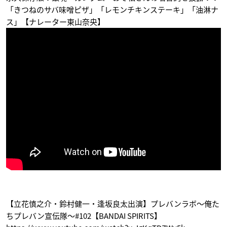
「きつねのサバ味噌ピザ」「レモンチキンステーキ」「油淋ナ
ス」【ナレーター東山奈央】
終わりのセラフ 名古
おそ松さん
コンクリート・レボ
屋決戦編
ルティオ～超人幻想
イヤミ
～
クローリー・ユース
フォード
柴来人
監獄学園(プリズンス
六花の勇者
創勢のアクエリオンE
クール)
VOL
ハンス
シンゴ
カイエン・スズシロ
【立花慎之介・鈴村健一・逢坂良太出演】プレバンラボ～俺た
ちプレバン宣伝隊～#102【BANDAI SPIRITS】