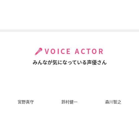
VOICE ACTOR
アクセル・ワールド I
亜人 第2部「衝
ずっと前から好きで
NFINITE∞BURST
突」
した。～告白実行委
みんなが気になっている声優さん
員会～
アッシュ・ローラー
曽我部
芹沢春輝
宮野真守
鈴村健一
森川智之
続･劇場版 後篇 「Wa
続･劇場版 前篇 「Wa
劇場版 宇宙戦艦ヤマ
ke Up, Girls！ Beyo
ke Up, Girls！ 青春
ト2199 星巡る方舟
nd the Bottom」
の影」
島大介