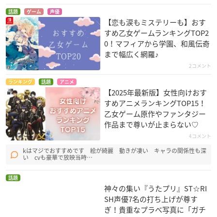
話題
ゲーム
声優
【恋も涙もミステリーも】おす
すめ乙女ゲームランキングTOP2
ZOMBIE-LOAN
セイント・ビースト
銀色のオリンシス
0！マフィアから学園、和風伝奇
～光陰叙事詩天使譚
赤月知佳
執政官
まで幅広く網羅♪
～
風牙のマヤ
2コメント
ランキング
話題
アニメ
【2025年最新版】女性向けおす
すめアニメランキングTOP15！
乙女ゲーム原作やファンタジー
作品まで尊いが止まらない♡
4コメント
少年陰陽師
TOKKO 特公
ウィッチブレイド
kはマジでおすすめです 絵が綺麗 動きが凄い キャラの関係性も深
い cvも豪華で放映当時…
朱雀
申道蘭丸
瀬川弘樹
話題
神々の集い『うたプリ』ST☆RI
SH声優7名の打ち上げが尊す
ぎ！貴重なプラべ写真に「ガチ