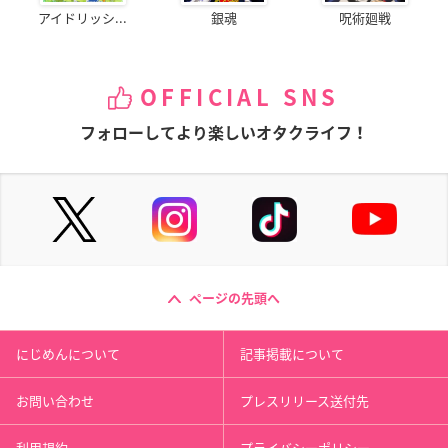
第三章「果てしなき
第二章「太陽圏の死
第一章「遥かなる旅
アイドリッシ...
銀魂
呪術廻戦
航海」
闘」
立ち」
島大介
島大介
島大介
OFFICIAL SNS
フォローしてより楽しいオタクライフ！
空の境界 第六章 忘却
空の境界 第七章 殺人
空の境界 第五章 矛盾
録音
考察（後）
螺旋
黒桐幹也
黒桐幹也
黒桐幹也
ページの先頭へ
にじめんについて
記事掲載について
お問い合わせ
プレスリリース送付先
空の境界 第四章 伽藍
空の境界 第三章 痛覚
空の境界 第二章 殺人
利用規約
プライバシーポリシー