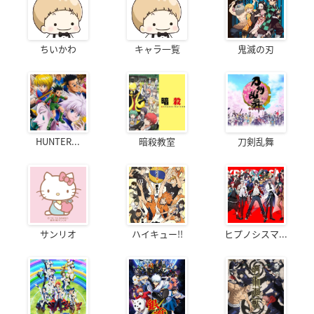
行く」
黒桐幹也
沖田総悟
島大介
ちいかわ
キャラ一覧
鬼滅の刃
HUNTER...
暗殺教室
刀剣乱舞
宇宙戦艦ヤマト2199
宇宙戦艦ヤマト2199
宇宙戦艦ヤマト2199
第六章「到達！大マ
第五章「望郷の銀河
第四章「銀河辺境の
ゼラン」
間空間」
攻防」
島大介
島大介
島大介
サンリオ
ハイキュー!!
ヒプノシスマ...
宇宙戦艦ヤマト2199
宇宙戦艦ヤマト2199
宇宙戦艦ヤマト2199