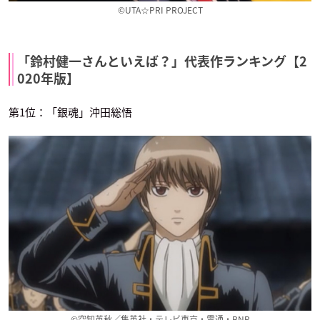
©UTA☆PRI PROJECT
「鈴村健一さんといえば？」代表作ランキング【2
020年版】
夢王国と眠れる100
イナズマイレブン ア
銀河英雄伝説 Die Ne
人の王子様
レスの天秤
ue These 邂逅
アヴィ
西蔭政也
ヤン・ウェンリー
第1位：「銀魂」沖田総悟
キャプテン翼（201
ニル・アドミラリの
いつだって僕らの恋
8）
天秤
は10センチだった。
若林源三
汀紫鶴
芹沢春輝
©空知英秋／集英社・テレビ東京・電通・BNP