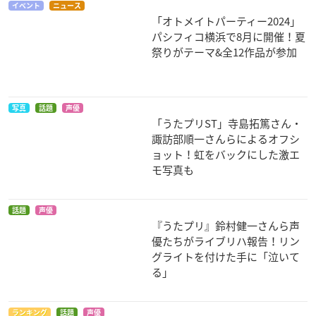
イベント
ニュース
「オトメイトパーティー2024」
パシフィコ横浜で8月に開催！夏
祭りがテーマ&全12作品が参加
えいがのおそ松さん
宇宙戦艦ヤマト2202
宇宙戦艦ヤマト2202
愛の戦士たち 第七
愛の戦士たち 第六
イヤミ
写真
話題
声優
章 新星篇
章 回生篇
「うたプリST」寺島拓篤さん・
島大介
島大介
諏訪部順一さんらによるオフシ
ョット！虹をバックにした激エ
モ写真も
話題
声優
『うたプリ』鈴村健一さんら声
優たちがライブリハ報告！リン
宇宙戦艦ヤマト2202
劇場版 Infini-T Forc
宇宙戦艦ヤマト2202
グライトを付けた手に「泣いて
愛の戦士たち 第五
e／ガッチャマン さ
愛の戦士たち 第四
る」
章 煉獄篇
らば友よ
章 天命篇
島大介
ポリマー／鎧武士
島大介
ランキング
話題
声優