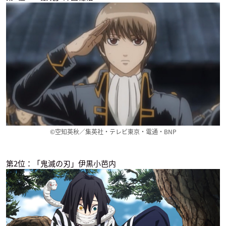
おそ松さん（第3
ぐらぶるっ！
せいぜいがんばれ！
期）
魔法少女くるみ（第
サンダルフォン
3期）
イヤミ
バロン
©空知英秋／集英社・テレビ東京・電通・BNP
第2位：「鬼滅の刃」伊黒小芭内
インフィニット・デ
Fate/Grand Order -
ハイスコアガールII
ンドログラム
絶対魔獣戦線バビロ
高田馬場サガット
ニア-
フィガロ
ロマニ・アーキマン