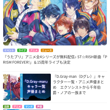
ポケットモンスター
曇天に笑う
旦那が何を言ってい
XY特別編 最強メガシ
るかわからない件
比良裏
ンカ～Act II～
ハジメ
ダイゴ
イベント
ライブ
アニメ
ニュース
『うたプリ』アニメ全4シリーズが無料配信♪ ST☆RISH新曲「P
RISM FOREVER!」＆15周年ライブも決定
『D.Gray-man（Dグレ）』キャ
Free!-Eternal Sum
キャプテン・アース
魔法戦争
ラクター一覧・アニメ声優まと
mer-
アマラ
伊田一三
め エクソシストから千年伯
御子柴百太郎
爵・ノアの一族まで
話題
アニメ
マンガ
声優