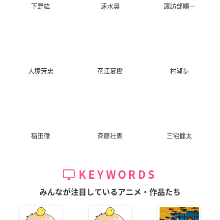
下野紘
速水奨
諏訪部順一
早坂相
早坂相
大塚芳忠
花江夏樹
村瀬歩
宇宙戦艦ヤマト2199
劇場版「空の境界」
劇場版「空の境界」
追憶の航海
未来福音
未来福音 extra chor
us
島大介
黒桐幹也
黒桐幹也
稲田徹
斉藤壮馬
三宅健太
KEYWORDS
みんなが注目しているアニメ・作品たち
宇宙戦艦ヤマト2199
劇場版「空の境界」
劇場版 銀魂完結篇 万
第七章「そして艦は
俯瞰風景3D
事屋よ永遠なれ