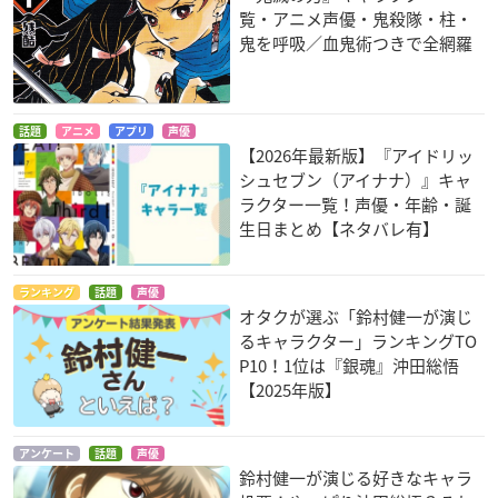
覧・アニメ声優・鬼殺隊・柱・
鬼を呼吸／血鬼術つきで全網羅
ZETMAN(ゼットマ
夏色キセキ
男子高校生の日常
ン)
笠井先生
ヨシタケ
話題
アニメ
アプリ
声優
早見
【2026年最新版】『アイドリッ
シュセブン（アイナナ）』キャ
ラクター一覧！声優・年齢・誕
生日まとめ【ネタバレ有】
ランキング
話題
声優
オタクが選ぶ「鈴村健一が演じ
アクエリオンEVOL
真剣で私に恋しなさ
うたの☆プリンスさ
るキャラクター」ランキングTO
い!!
まっ♪マジLOVE100
カイエン・スズシロ
P10！1位は『銀魂』沖田総悟
0％
師岡卓也
【2025年版】
聖川真斗
アンケート
話題
声優
鈴村健一が演じる好きなキャラ