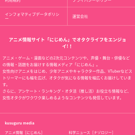
の洞
残留
考察（前）
黒桐幹也
黒桐幹也
黒桐幹也
インフォマティブデータポリシ
運営会社
ー
アニメ情報サイト「にじめん」でオタクライフをエンジョ
イ!！
アニメ・ゲーム・漫画などの2次元コンテンツや、声優・舞台・俳優など
空の境界 第一章 俯瞰
Fate/Grand Order -
京騒戯画 第二弾
の情報・話題をお届けする情報メディア「にじめん」。
風景
絶対魔獣戦線バビロ
明恵
女性向けアニメをはじめ、少年アニメやキャラクター作品、VTuberなどス
ニア-「Episode 0 Ini
黒桐幹也
tium Iter」
トリーマーにも幅を広げ、オタクが気になる情報を幅広くお届けしていま
ロマニ・アーキマン
す。
さらに、アンケート・ランキング・オタ活（推し活）お役立ち情報など、
女性オタクがワクワク楽しめるようなコンテンツも発信しています。
kusuguru
media
アニメ情報［にじめん］
科学ニュース［ナゾロジー］
京騒戯画
Starry☆Sky