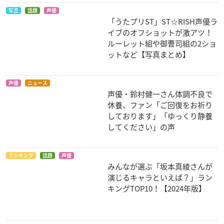
写真
話題
声優
「うたプリST」ST☆RISH声優ラ
イブのオフショットが激アツ！
Fate/Grand Order -
劇場版 Fate/Grand
銀河英雄伝説 Die Ne
ルーレット組や御曹司組の2ショ
終局特異点 冠位時間
Order -神聖円卓領域
ue These 星乱 第3章
ットなど【写真まとめ】
神殿ソロモン-
キャメロット- 前編W
ヤン・ウェンリー
andering; Agatera
ロマニ・アーキマン
m
ロマニ・アーキマン
声優
ニュース
声優・鈴村健一さん体調不良で
休養、ファン「ご回復をお祈り
しております」「ゆっくり静養
してください」の声
ランキング
話題
声優
みんなが選ぶ「坂本真綾さんが
銀河英雄伝説 Die Ne
銀河英雄伝説 Die Ne
劇場版 うたの☆プリ
演じるキャラといえば？」ラン
ue These 星乱 第2章
ue These 星乱 第1章
ンスさまっ♪ マジLO
キングTOP10！【2024年版】
VEキングダム
ヤン・ウェンリー
ヤン・ウェンリー
聖川真斗