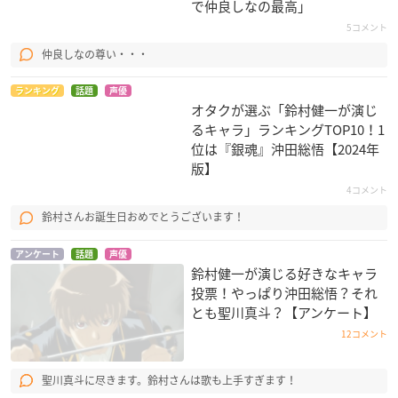
で仲良しなの最高」
5コメント
桜蘭高校ホスト部
銀魂
学園ヘヴン BOY'S L
仲良しなの尊い・・・
OVE HYPER!
常陸院光
沖田総悟
滝俊介
ランキング
話題
声優
オタクが選ぶ「鈴村健一が演じ
るキャラ」ランキングTOP10！1
位は『銀魂』沖田総悟【2024年
版】
4コメント
鈴村さんお誕生日おめでとうございます！
機動戦士ガンダムSE
KAIKANフレーズ
劇場版 うたの☆プリ
ED DESTINY FINAL
ンスさまっ♪ マジ L
桐生敦郎
アンケート
話題
声優
鈴村健一が演じる好きなキャラ
PLUS ～選ばれた未
OVE スターリッシュ
来～
ツアーズ
投票！やっぱり沖田総悟？それ
シン・アスカ
聖川真斗
とも聖川真斗？【アンケート】
12コメント
聖川真斗に尽きます。鈴村さんは歌も上手すぎます！