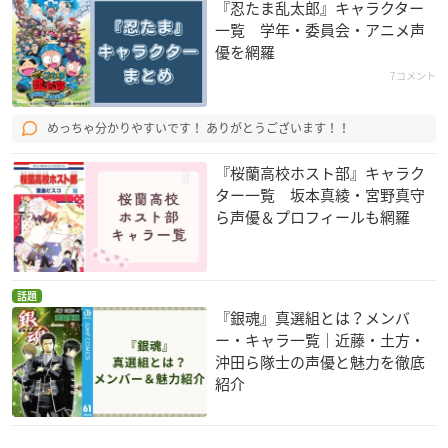
『忍たま乱太郎』キャラクター
一覧 学年・委員会・アニメ声
優を網羅
7コメント
黒子のバスケ(第2期)
COPPELION
ガイストクラッシャ
ー
紫原敦
黒澤遥人
めっちゃ分かりやすいです！ ありがとうございます！！
サイファ
『桜蘭高校ホスト部』キャラク
ター一覧 坂本真綾・宮野真守
ら声優＆プロフィールも網羅
話題
京騒戯画(テレビアニ
BROTHERS CONFLI
宇宙戦艦ヤマト2199
『銀魂』真選組とは？メンバ
メ版)
CT(ブラザーズ コン
島大介
ー・キャラ一覧｜近藤・土方・
フリクト)
明恵
沖田ら隊士の声優と魅力を徹底
朝日奈椿
紹介