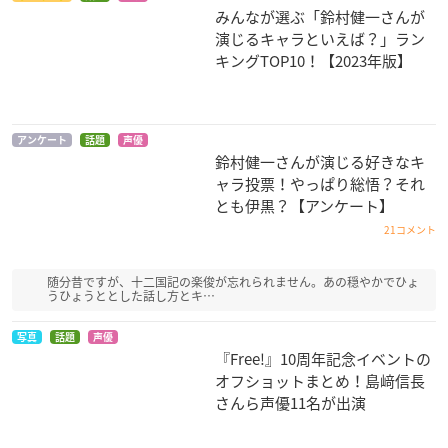
みんなが選ぶ「鈴村健一さんが
演じるキャラといえば？」ラン
キングTOP10！【2023年版】
曇天に笑う＜外伝＞
特別版 Free! Take Y
宇宙戦艦ヤマト2202
アンケート
話題
声優
鈴村健一さんが演じる好きなキ
～決別、犲の誓い～
our Marks
愛の戦士たち 第三
章 純愛篇
比良裏
御子柴百太郎
ャラ投票！やっぱり総悟？それ
島大介
とも伊黒？【アンケート】
21コメント
随分昔ですが、十二国記の楽俊が忘れられません。あの穏やかでひょ
うひょうととした話し方とキ…
写真
話題
声優
『Free!』10周年記念イベントの
劇場版 Free! Timel
宇宙戦艦ヤマト2202
劇場版 Free! Timel
オフショットまとめ！島﨑信長
ess Medley 約束
愛の戦士たち 第二
ess Medley 絆
さんら声優11名が出演
章 発進編
御子柴百太郎
御子柴百太郎
島大介