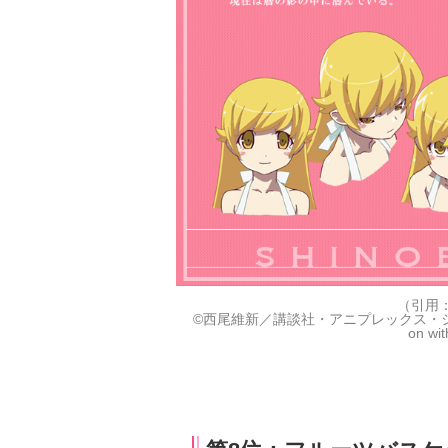
（引用
©西尾維新／講談社・アニプレックス・シャフト All rig
on wit