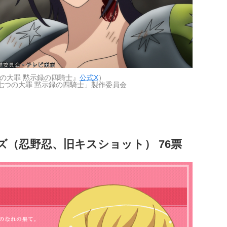
の大罪 黙示録の四騎士』
公式X
）
七つの大罪 黙示録の四騎士」製作委員会
ズ（忍野忍、旧キスショット） 76票