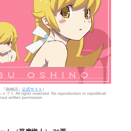
：『偽物語』
公式サイト
）
hts reserved. No reproduction or republicati
hout written permission.