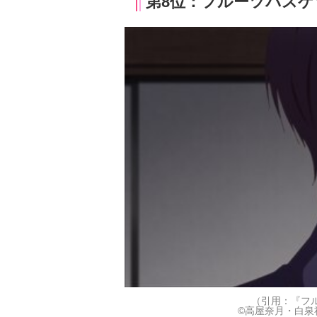
第8位：フルーツバスケ
（引用：『フ
©高屋奈月・白泉