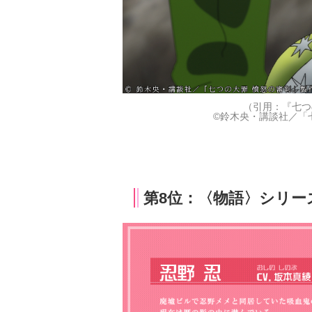
（引用：『七つ
©鈴木央・講談社／「
第8位：〈物語〉シリー