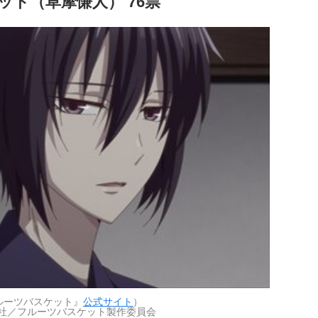
ット（草摩慊人） 76票
ルーツバスケット』
公式サイト
）
社／フルーツバスケット製作委員会