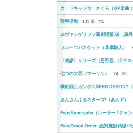
カードキャプターさくら（OP楽曲
歌手活動
101
票
4%
ヱヴァンゲリヲン新劇場版:破（真
フルーツバスケット（草摩慊人）
〈物語〉シリーズ（忍野忍、旧キス
七つの大罪（マーリン）
74
3%
機動戦士ガンダムSEED DESTIN
あんさんぶるスターズ!（あんず）
Fate/Apocrypha（ルーラー / 
Fate/Grand Order -絶対魔