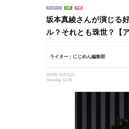
アンケート
話題
声優
坂本真綾さんが演じる
ル？それとも珠世？【
ライター：にじめん編集部
2024年 03月21日
Thursday 12:00