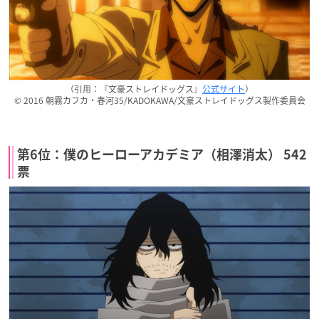
（引用：『文豪ストレイドッグス』
公式サイト
）
© 2016 朝霧カフカ・春河35/KADOKAWA/文豪ストレイドッグス製作委員会
第6位：僕のヒーローアカデミア（相澤消太） 542
票