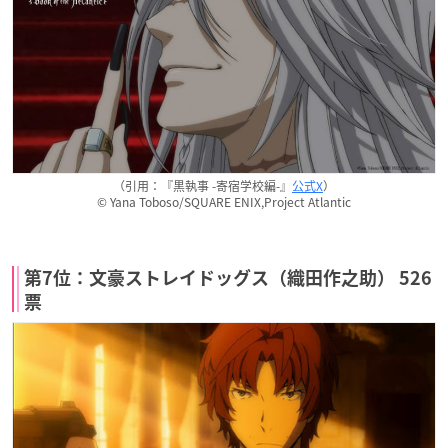
（引用：『黒執事 -寄宿学校編-』
公式X
）
© Yana Toboso/SQUARE ENIX,Project Atlantic
第7位：文豪ストレイドッグス（織田作之助） 526
票