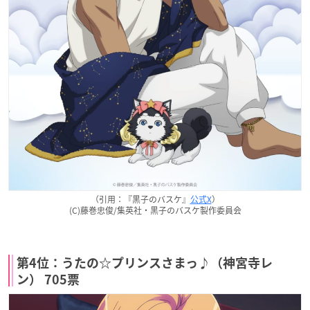
（引用：『黒子のバスケ』
公式X
）
(C)藤巻忠俊/集英社・黒子のバスケ製作委員会
第4位：うたの☆プリンスさまっ♪（神宮寺レ
ン） 705票