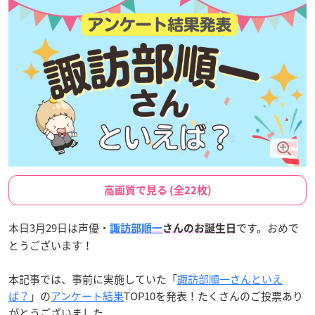
高画質で見る (全22枚)
本日3月29日は声優・
です。おめで
諏訪部順一
さんのお誕生日
とうございます！
本記事では、事前に実施していた「
諏訪部順一さんといえ
ば？
」の
アンケート結果
TOP10を発表！たくさんのご投票あり
がとうございました。