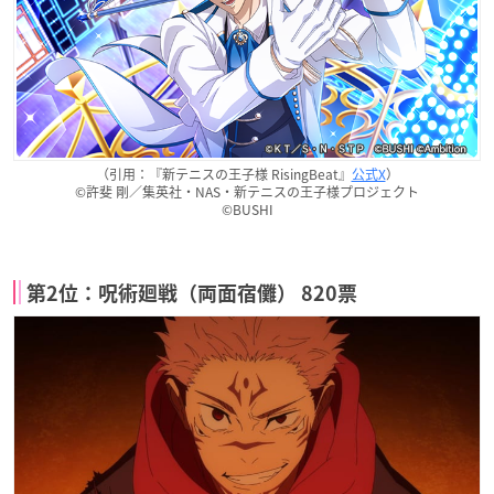
（引用：『新テニスの王子様 RisingBeat』
公式X
）
©許斐 剛／集英社・NAS・新テニスの王子様プロジェクト
©BUSHI
第2位：呪術廻戦（両面宿儺） 820票