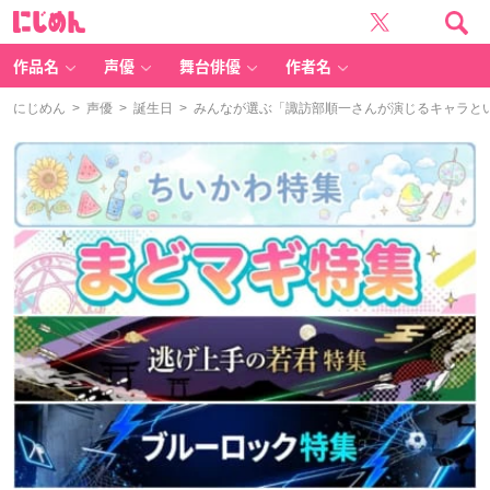
に
じ
め
ん
作品名
声優
舞台俳優
作者名
にじめん
>
声優
>
誕生日
> みんなが選ぶ「諏訪部順一さんが演じるキャラといえ