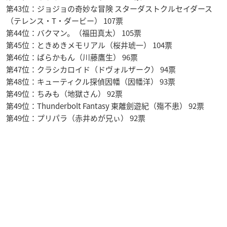
第43位：ジョジョの奇妙な冒険 スターダストクルセイダース
（テレンス・T・ダービー） 107票
第44位：バクマン。（福田真太） 105票
第45位：ときめきメモリアル（桜井琥一） 104票
第46位：ばらかもん（川藤鷹生） 96票
第47位：クラシカロイド（ドヴォルザーク） 94票
第48位：キューティクル探偵因幡（因幡洋） 93票
第49位：ちみも（地獄さん） 92票
第49位：Thunderbolt Fantasy 東離劍遊紀（殤不患） 92票
第49位：プリパラ（赤井めが兄ぃ） 92票