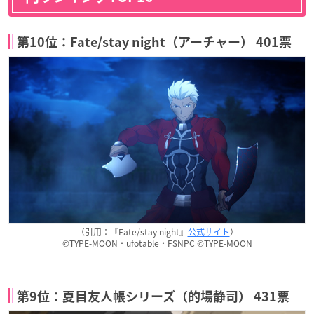
第10位：Fate/stay night（アーチャー） 401票
（引用：『Fate/stay night』
公式サイト
）
©TYPE-MOON・ufotable・FSNPC ©TYPE-MOON
第9位：夏目友人帳シリーズ（的場静司） 431票