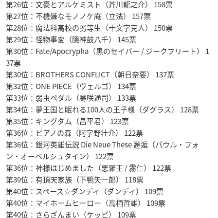
第26位：文豪とアルケミスト（芥川龍之介） 158票
第27位：不機嫌なモノノケ庵（立法） 157票
第28位：魔法科高校の劣等生（十文字克人） 150票
第29位：怪物事変（隠神鼓八千） 145票
第30位：Fate/Apocrypha（黒のセイバー / ジークフリート） 1
37票
第30位：BROTHERS CONFLICT（朝日奈要） 137票
第32位：ONE PIECE（ヴェルゴ） 134票
第33位：弱虫ペダル（寒咲通司） 133票
第34位：夢王国と眠れる100人の王子様（ダグラス） 128票
第35位：キングダム（昌平君） 123票
第36位：ピアノの森（阿字野壮介） 122票
第36位：銀河英雄伝説 Die Neue These 邂逅（パウル・フォ
ン・オーベルシュタイン） 122票
第36位：神様はじめました（悪羅王 / 霧仁） 122票
第39位：有頂天家族（下鴨矢一郎） 118票
第40位：スペース☆ダンディ（ダンディ） 109票
第40位：マイホームヒーロー（鳥栖哲雄） 109票
第40位：さらざんまい（ケッピ） 109票