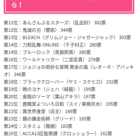
ら！
第11位：あんさんぶるスターズ!（乱凪砂） 382票
第12位：鬼滅の刃（響凱） 344票
第13位：BLEACH（グリムジョー・ジャガージャック） 303票
第14位：刀剣乱舞-ONLINE-（千子村正） 280票
第14位：ブルーロック（馬狼照英） 280票
第16位：ワールドトリガー（二宮匡貴） 279票
第17位：ジョジョの奇妙な冒険 黄金の風（レオーネ・アバッキ
オ） 246票
第18位：ブラッククローバー（ヤミ・スケヒロ） 232票
第19位：暁のヨナ（ジェハ〈緑龍〉） 199票
第20位：食戟のソーマ（葉山アキラ） 197票
第21位：鹿楓堂よついろ日和（スイ / 東極京水） 195票
第22位：異世界食堂（店主） 189票
第23位：鋼の錬金術師（グリード） 185票
第24位：スタミュ（鳳樹） 183票
第25位：ACCA13区監察課（グロッシュラー） 162票