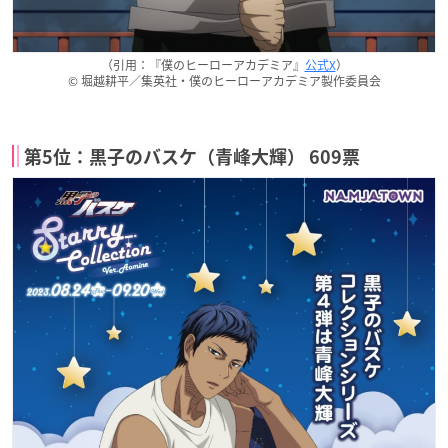
（引用：『僕のヒーローアカデミア』
公式X
）
© 堀越耕平／集英社・僕のヒーローアカデミア製作委員会
第5位：黒子のバスケ（青峰大輝） 609票