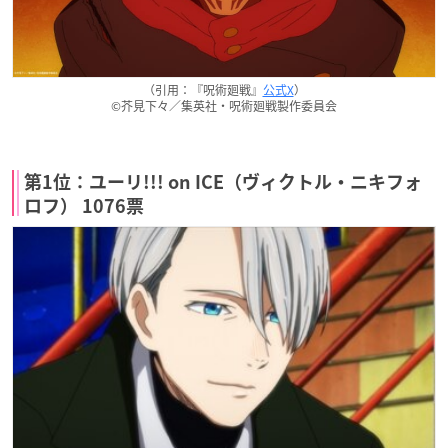
（引用：『呪術廻戦』
公式X
）
©芥見下々／集英社・呪術廻戦製作委員会
第1位：ユーリ!!! on ICE（ヴィクトル・ニキフォ
ロフ） 1076票