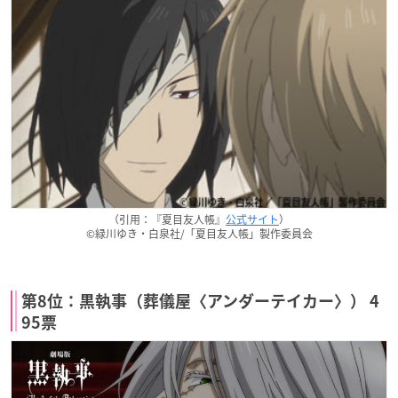
（引用：『夏目友人帳』
公式サイト
）
©緑川ゆき・白泉社/「夏目友人帳」製作委員会
第8位：黒執事（葬儀屋〈アンダーテイカー〉） 4
95票