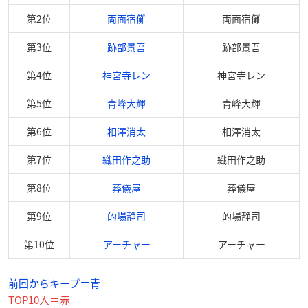
第2位
両面宿儺
両面宿儺
第3位
跡部景吾
跡部景吾
第4位
神宮寺レン
神宮寺レン
第5位
青峰大輝
青峰大輝
第6位
相澤消太
相澤消太
第7位
織田作之助
織田作之助
第8位
葬儀屋
葬儀屋
第9位
的場静司
的場静司
第10位
アーチャー
アーチャー
前回からキープ＝青
TOP10入＝赤