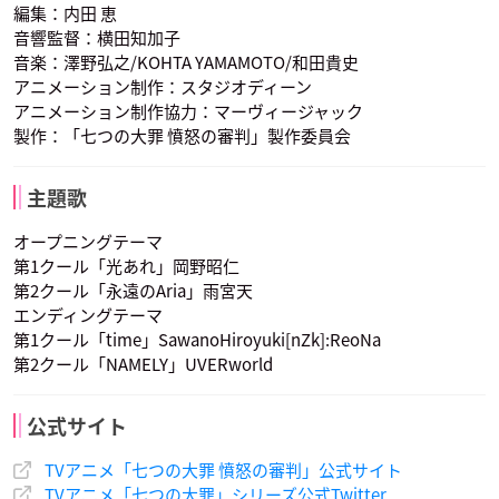
編集：内田 恵
音響監督：横田知加子
音楽：澤野弘之/KOHTA YAMAMOTO/和田貴史
アニメーション制作：スタジオディーン
アニメーション制作協力：マーヴィージャック
製作：「七つの大罪 憤怒の審判」製作委員会
内田夕夜
梶裕貴
東地宏樹
バルトラ・リオネス
マーガレット
ギルサンダー
ヘンドリクセン
ゼルドリス
エスタロッサ
声優：西凜太朗
声優：水樹奈々
声優：宮野真守
主題歌
オープニングテーマ
第1クール「光あれ」岡野昭仁
第2クール「永遠のAria」雨宮天
エンディングテーマ
第1クール「time」SawanoHiroyuki[nZk]:ReoNa
第2クール「NAMELY」UVERworld
高垣彩陽
藤真秀
中田譲治
ハウザー
グリアモール
ドレファス
デリエリ
チャンドラー
キューザック
声優：木村良平
声優：櫻井孝宏
声優：小西克幸
公式サイト
TVアニメ「七つの大罪 憤怒の審判」公式サイト
TVアニメ「七つの大罪」シリーズ公式Twitter