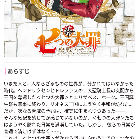
声優：遊佐浩二
声優：小西克幸
あらすじ
いまだ人と、人ならざるものの世界が、分かれてはいなかった
時代。ヘンドリクセンとドレファスの二大聖騎士長の支配から
王国を奪還した＜七つの大罪＞とエリザベス、ホーク。王国誕
生祭も無事に終わり、リオネス王国にようやく平和が訪れた。
だが、次なる脅威の予兆は、確実に生まれつつあった――。
そんな気配を感じてか感じていないのか、＜七つの大罪＞たち
はようやく訪れた日常を満喫していた。しかし、 彼らの日常が
普通で済むはずはなく……。
これは、＜七つの大罪＞が次なる戦いに向かうまでの、つかの