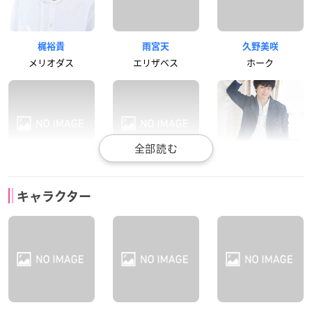
梶裕貴
雨宮天
久野美咲
メリオダス
エリザベス
ホーク
悠木碧
鈴木達央
福山潤
キャラクター
ディアンヌ
バン
キング