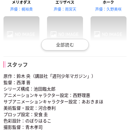
髙木裕平
坂本真綾
杉田智和
メリオダス
エリザベス
ホーク
ゴウセル
マーリン
エスカノール
声優：梶裕貴
声優：雨宮天
声優：久野美咲
西凜太朗
水樹奈々
宮野真守
ディアンヌ
バン
キング
バルトラ・リオネス
マーガレット
ギルサンダー
スタッフ
声優：悠木碧
声優：鈴木達央
声優：福山潤
原作：鈴木 央（講談社「週刊少年マガジン」）
監督：西澤 晋
シリーズ構成：池田臨太郎
アニメーションキャラクター設定：西野理惠
サブアニメーションキャラクター設定：あおきまほ
美術監督・設定：河合泰利
プロップ設定：安食 圭
木村良平
櫻井孝宏
小西克幸
ゴウセル
マーリン
エスカノール
色彩設計：のぼりはるこ
ハウザー
グリアモール
ドレファス
声優：髙木裕平
声優：坂本真綾
声優：杉田智和
撮影監督：青木孝司