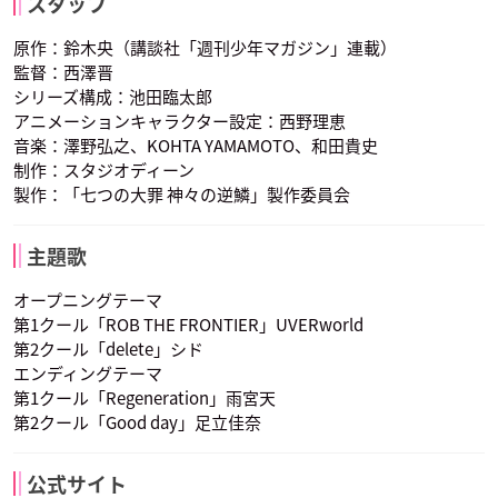
スタッフ
声優：悠木碧
声優：鈴木達央
声優：福山潤
原作：鈴木央（講談社「週刊少年マガジン」連載）
監督：西澤晋
シリーズ構成：池田臨太郎
アニメーションキャラクター設定：西野理恵
音楽：澤野弘之、KOHTA YAMAMOTO、和田貴史
制作：スタジオディーン
製作：「七つの大罪 神々の逆鱗」製作委員会
ゴウセル
マーリン
エスカノール
声優：髙木裕平
声優：坂本真綾
声優：杉田智和
主題歌
オープニングテーマ
第1クール「ROB THE FRONTIER」UVERworld
第2クール「delete」シド
エンディングテーマ
第1クール「Regeneration」雨宮天
第2クール「Good day」足立佳奈
公式サイト