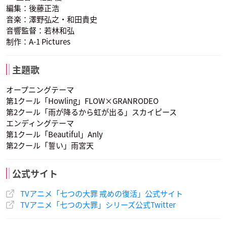
編集：後藤正浩
音楽：澤野弘之・和田貴史
音響監督：若林和弘
制作：A-1 Pictures
岩崎ひろし
M・A・O
小野大輔
ハウザー
グリアモール
エスカノール
ガラン
メラスキュラ
ドロール
声優：木村良平
声優：櫻井孝宏
声優：杉田智和
主題歌
オープニングテーマ
第1クール「Howling」FLOW×GRANRODEO
第2クール「雨が降るから虹が出る」スカイピース
エンディングテーマ
第1クール「Beautiful」Anly
第2クール「誓い」雨宮天
小林裕介
津田健次郎
高垣彩陽
マトローナ
ゼルドリス
エスタロッサ
グロキシニア
モンスピート
デリエリ
声優：佐藤利奈
声優：梶裕貴
声優：東地宏樹
公式サイト
TVアニメ「七つの大罪 戒めの復活」公式サイト
TVアニメ「七つの大罪」シリーズ公式Twitter