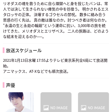
リオダスの魂を救うために自ら煉獄へと身を投じたバンは、常
人では決して生きられない瘴気の中を彷徨う。 明かされるエス
タロッサの正体。 決壊するゴウセルの禁呪。 数多に絡み合う
思惑の行く先は。 真の敵は誰なのか。討つべき者は何なのか。
“永遠の生と永劫の輪廻”という運命に抗い、3,000年の旅を続
けてきた、メリオダスとエリザベス。 二人の旅路は、どのよう
な結末を迎えるのか──。
放送スケジュール
2021年1月13日水曜 17:55よりテレビ東京系列全6局にて放送開
始。
アニマックス、AT-Xなどでも順次放送。
声優