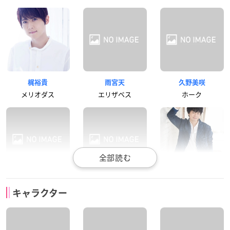
梶裕貴
雨宮天
久野美咲
メリオダス
エリザベス
ホーク
悠木碧
鈴木達央
福山潤
キャラクター
ディアンヌ
バン
キング