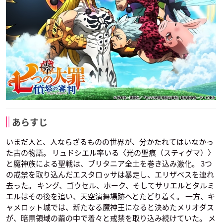
あらすじ
いまだ人と、人ならざるものの世界が、分かたれてはいなかっ
た古の物語。 リュドシエル率いる〈光の聖痕（スティグマ）〉
と魔神族による聖戦は、ブリタニア全土を巻き込み激化。 3つ
の戒禁を取り込んだエスタロッサは暴走し、エリザベスを連れ
去った。 キング、ゴウセル、ホーク、そしてサリエルとタルミ
エルはその後を追い、天空演舞場跡へとたどり着く。 一方、キ
ャメロット城では、新たなる魔神王になると決めたメリオダス
が、暗黒領域の繭の中で着々と戒禁を取り込み続けていた。 メ