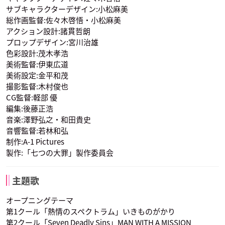
サブキャラクターデザイン:小松麻美
総作画監督:佐々木啓悟・小松麻美
ゴウセル
ギルサンダー
アクション設計:諸貫哲朗
声優：髙木裕平
声優：宮野真守
プロップデザイン:宮川治雄
色彩設計:茂木孝浩
美術監督:伊東広道
美術設定:金平和茂
撮影監督:木村俊也
CG監督:軽部 優
編集:後藤正浩
音楽:澤野弘之・和田貴史
音響監督:若林和弘
制作:A-1 Pictures
製作:「七つの大罪」製作委員会
主題歌
オープニングテーマ
第1クール「熱情のスペクトラム」いきものがかり
第2クール「Seven Deadly Sins」MAN WITH A MISSION