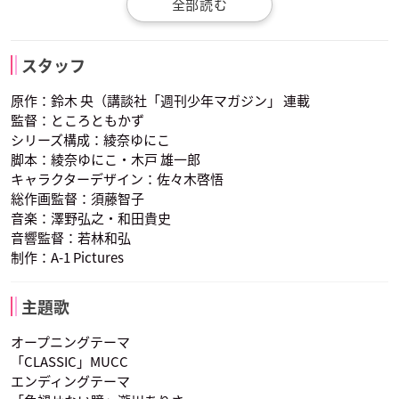
木村良平
櫻井孝宏
ディアンヌ
バン
キング
ハウザー
グリアモール
スタッフ
声優：悠木碧
声優：鈴木達央
声優：福山潤
原作：鈴木 央（講談社「週刊少年マガジン」 連載
監督：ところともかず
シリーズ構成：綾奈ゆにこ
脚本：綾奈ゆにこ・木戸 雄一郎
キャラクターデザイン：佐々木啓悟
総作画監督：須藤智子
音楽：澤野弘之・和田貴史
ゴウセル
マーリン
ギルサンダー
音響監督：若林和弘
声優：高木裕平
声優：坂本真綾
声優：宮野真守
制作：A-1 Pictures
主題歌
オープニングテーマ
「CLASSIC」MUCC
エンディングテーマ
ハウザー
グリアモール