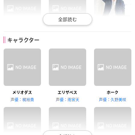
悠木碧
鈴木達央
福山潤
キャラクター
ディアンヌ
バン
キング
高木裕平
坂本真綾
宮野真守
メリオダス
エリザベス
ホーク
ゴウセル
マーリン
ギルサンダー
声優：梶裕貴
声優：雨宮天
声優：久野美咲