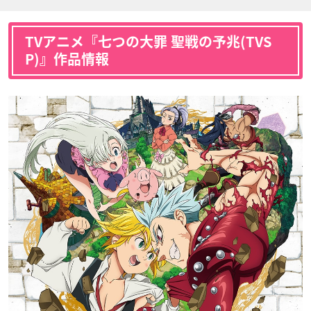
遊佐浩二
小西克幸
ガラン
メラスキュラ
ドロール
TVアニメ『七つの大罪 聖戦の予兆(TVS
グレイロード
フラウドリン
声優：岩崎ひろし
声優：M・A・O
声優：小野大輔
P)』作品情報
グロキシニア
モンスピート
デリエリ
声優：小林裕介
声優：津田健次郎
声優：高垣彩陽
グレイロード
フラウドリン