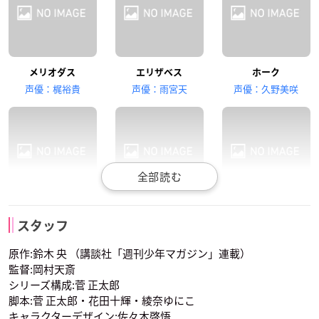
髙木裕平
宮野真守
メリオダス
エリザベス
ホーク
ゴウセル
ギルサンダー
声優：梶裕貴
声優：雨宮天
声優：久野美咲
ディアンヌ
バン
キング
スタッフ
声優：悠木碧
声優：鈴木達央
声優：福山潤
原作:鈴木 央 （講談社「週刊少年マガジン」連載）
監督:岡村天斎
シリーズ構成:菅 正太郎
脚本:菅 正太郎・花田十輝・綾奈ゆにこ
キャラクターデザイン:佐々木啓悟