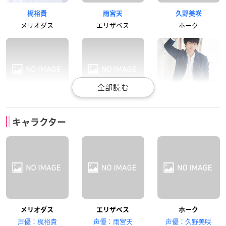
梶裕貴
雨宮天
久野美咲
メリオダス
エリザベス
ホーク
悠木碧
鈴木達央
福山潤
キャラクター
ディアンヌ
バン
キング
髙木裕平
坂本真綾
宮野真守
メリオダス
エリザベス
ホーク
ゴウセル
マーリン
ギルサンダー
声優：梶裕貴
声優：雨宮天
声優：久野美咲