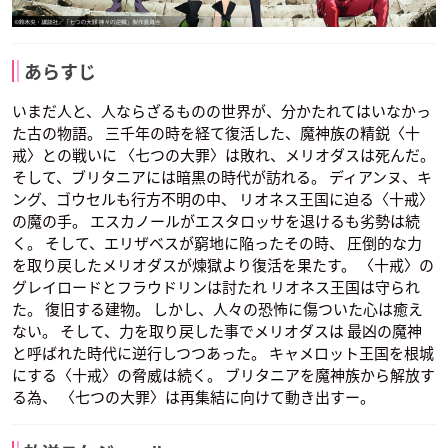
リュドシエル
サリエル
タルミエル
声優：石田彰
声優：堀江瞬
声優：鶴岡聡
あらすじ
いまだ人と、人ならざるものの世界が、分かたれてはいなかっ
た古の物語。 三千年の時を経て復活した、魔神族の精鋭〈十
戒〉との戦いに 〈七つの大罪〉は敗れ、メリオダスは死んだ。
そして、ブリタニアには暗黒の時代が訪れる。 ディアンヌ、キ
ング、ゴウセルも行方不明の中、 リオネス王国に迫る〈十戒〉
エレイン
アーサー・ペンドラ
の魔の手。 エスカノールがエスタロッサを退けるも劣勢は続
ゴン
声優：小岩井ことり
く。 そして、エリザベスが窮地に陥ったその時、 圧倒的な力
声優：國立幸
を取り戻したメリオダスが煉獄より復活を果たす。 〈十戒〉の
グレイロードとフラウドリンは討たれ リオネス王国は守られ
た。 復旧する建物。 しかし、人々の恐怖に傷ついた心は癒え
ない。 そして、力を取り戻した事でメリオダスは 最凶の魔神
と呼ばれた時代に逆行しつつあった。 キャメロット王国を根城
にする〈十戒〉の脅威は続く。 ブリタニアを魔神族から解放す
る為、 〈七つの大罪〉は再集結に向けて動き出すー。