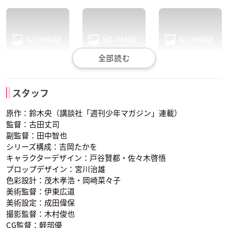
木村良平
櫻井孝宏
杉田智和
ディアンヌ
バン
キング
ハウザー
グリアモール
エスカノール
スタッフ
声優：悠木碧
声優：鈴木達央
声優：福山潤
原作：鈴木央（講談社「週刊少年マガジン」連載）
監督：古田丈司
副監督：田中智也
シリーズ構成：吉岡たかを
キャラクターデザイン：戸谷賢都・佐々木啓悟
プロップデザイン：宮川治雄
色彩設計：茂木孝浩・岡崎菜々子
佐藤利奈
梶裕貴
東地宏樹
ゴウセル
マーリン
ギルサンダー
美術監督：伊東広道
マトローナ
ゼルドリス
エスタロッサ
声優：髙木裕平
声優：坂本真綾
声優：宮野真守
美術設定：成田偉保
撮影監督：木村俊也
CG監督：軽部優