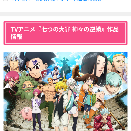
石田彰
堀江瞬
鶴岡聡
ヘンドリクセン
ゼルドリス
エスタロッサ
TVアニメ『七つの大罪 神々の逆鱗』作品
リュドシエル
サリエル
タルミエル
声優：内田夕夜
声優：梶裕貴
声優：東地宏樹
情報
小岩井ことり
國立幸
デリエリ
チャンドラー
キューザック
エレイン
アーサー・ペンドラ
声優：高垣彩陽
声優：藤真秀
声優：中田譲治
ゴン