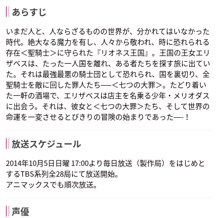
あらすじ
いまだ人と、人ならざるものの世界が、分かれてはいなかった
時代。絶大なる魔力を有し、人々から敬われ、時に恐れられる
存在＜聖騎士＞に守られた『リオネス王国』。王国の王女エリ
ザベスは、たった一人国を離れ、ある者たちを探す旅に出てい
た。それは最強最悪の騎士団として恐れられ、国を裏切り、全
聖騎士を敵に回した罪人たち──＜七つの大罪＞。たどり着い
た一軒の酒場で、エリザベスは店主を名乗る少年・メリオダス
に出会う。それは、彼女と＜七つの大罪＞たち、そして世界の
命運を一変させるとびきりの冒険の始まりであった―-！
放送スケジュール
2014年10月5日日曜 17:00より毎日放送（製作局）をはじめと
するTBS系列全28局にて放送開始。
アニマックスでも順次放送。
声優