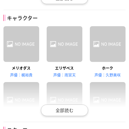
悠木碧
鈴木達央
福山潤
キャラクター
ディアンヌ
バン
キング
髙木裕平
坂本真綾
杉田智和
メリオダス
エリザベス
ホーク
ゴウセル
マーリン
エスカノール
声優：梶裕貴
声優：雨宮天
声優：久野美咲
ディアンヌ
バン
キング