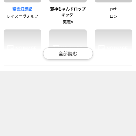
精霊幻想記
邪神ちゃんドロップ
pet
キック’
レイス＝ヴォルフ
ロン
悪魔A
真夜中のオカルト公
ピアノの森 第2シリ
不機嫌なモノノケ庵
務員
ーズ
續
仙田礼二
佐賀武士
行政