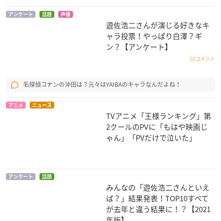
イン
アンケート
話題
声優
遊佐浩二さんが演じる好きなキ
ャラ投票！やっぱり白澤？ギ
ン？【アンケート】
12コメント
名探偵コナンの沖田は？元々はYAIBAのキャラなんだよね！
真剣で私に恋しなさ
うたの☆プリンスさ
青の祓魔師（エクソ
い!!
まっ♪マジLOVE100
シスト）
アニメ
ニュース
0％
葵冬馬
志摩廉造
TVアニメ「王様ランキング」第
日向龍也
2クールのPVに「もはや映画じ
ゃん」「PVだけで泣いた」
アンケート
話題
みんなの「遊佐浩二さんといえ
ば？」結果発表！TOP10すべて
TIGER & BUNNY
薄桜鬼 碧血録
テガミバチ REVERS
が去年と違う結果に！？【2021
E
ユーリ・ペトロフ
原田左之助
年版】