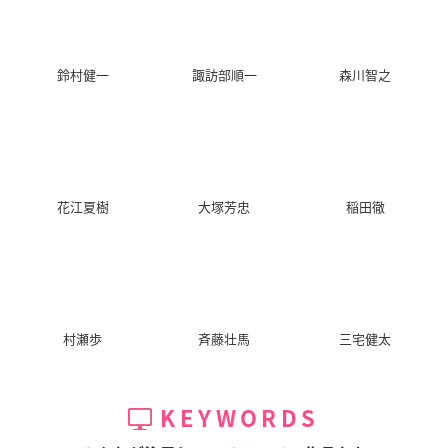
曇天に笑う＜外伝＞
弱虫ペダル Re:GENE
鬼灯の冷徹（OAD第
鈴村健一
諏訪部順一
森川智之
～宿命、双頭の風魔
RATION
1弾）
～
御堂筋翔
白澤
壱雨
花江夏樹
大塚芳忠
稲田徹
劇場版 弱虫ペダル
弱虫ペダル Re:ROA
黒執事 Book of Mur
D
der
御堂筋翔
村瀬歩
斉藤壮馬
三宅健太
御堂筋翔
劉
KEYWORDS