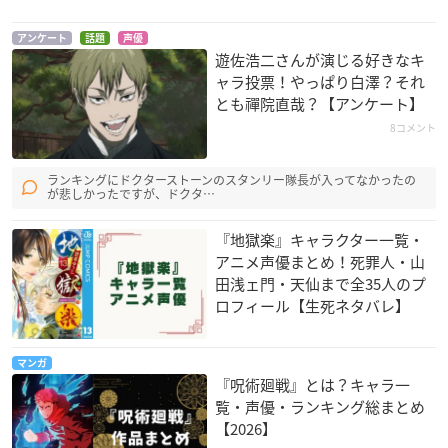
活
期）
兵衛
グレイロード
白澤
アンケート
話題
声優
遊佐浩二さんが演じる好きなキ
ャラ投票！やっぱり白澤？それ
とも禪院直哉？【アンケート】
8コメント
ランキングにドクターストーンのスタンリー隊長が入ってなかったの
が悲しかったですが、ドクタ…
バチカン奇跡調査官
妖怪アパートの幽雅
Fate/Apocrypha
な日常
ジュリア司祭
赤のランサー
『地獄楽』キャラクター一覧・
佐藤さん
アニメ声優まとめ！死罪人・山
田浅ェ門・天仙まで全35人のプ
ロフィール【生死ネタバレ】
マンガ
『呪術廻戦』とは？キャラ一
覧・声優・ランキング総まとめ
少年アシベ GO！G
ACCA13区監察課
昭和元禄落語心中 -
【2026】
O！ゴマちゃん(第2
助六再び篇-
リーリウム