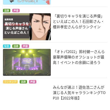
話題
声優
「裏切りキャラを演じる声優」
といえばこの人！石田彰さん・
櫻井孝宏さんらがランクイン
薄桜鬼 黎明録
恋と選挙とチョコレ
アルカナ・ファミリ
ート
ア -La storia della A
原田左之助
写真
話題
声優
rcana Famiglia-
佐賀玲二
「オトパ2022」鈴村健一さんら
ジョーリィ
豪華声優陣のオフショットが最
高！イベントの余韻に浸ろう
ランキング
話題
声優
みんなが選ぶ！遊佐浩二さんが
演じる人気キャラランキングTO
キングダム
ZETMAN(ゼットマ
機動戦士ガンダムAG
P10【2022年版】
ン)
E
壁（へき）
灰谷政次
オブライト・ローレ