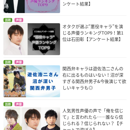
ンケート結果】
ンボイの謎
御堂筋翔
劉
マイスター
話題
声優
オタクが選ぶ“悪役キャラ”を演
じる声優ランキングTOP9！第1
位は石田彰【アンケート結果】
鬼灯の冷徹
pupa
ノブナガン
話題
声優
白澤
鬼島四郎
サンジェルマン
関西弁キャラは遊佐浩二さんの
右に出るものはいない！沼が深
すぎる関西弁男子&今後演じて欲
しいキャラも◎
話題
声優
人気男性声優の声で「俺を信じ
て」と言われたら……誰なら信
東京レイヴンズ
弱虫ペダル
ブラッドラッド
大友陣
御堂筋翔
アキム
じられる？信じられない？【チ
ャートで遊ぼう】