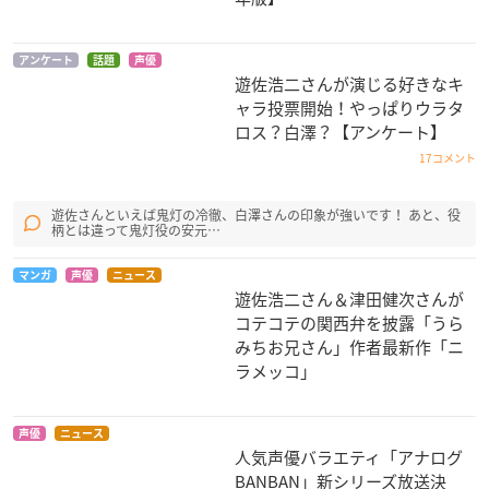
（ルナティック）
ロレンス
アンケート
話題
声優
遊佐浩二さんが演じる好きなキ
ャラ投票開始！やっぱりウラタ
ロス？白澤？【アンケート】
17コメント
ぬらりひょんの孫
黒執事II
トランスフォーマー
アニメイテッド
ぬらりひょん
劉（ラウ）
遊佐さんといえば鬼灯の冷徹、白澤さんの印象が強いです！ あと、役
柄とは違って鬼灯役の安元…
プロール
マンガ
声優
ニュース
遊佐浩二さん＆津田健次さんが
コテコテの関西弁を披露「うら
みちお兄さん」作者最新作「ニ
ラメッコ」
薄桜鬼
はなまる幼稚園
テガミバチ
声優
ニュース
原田左之助
花丸先生
ロレンス
人気声優バラエティ「アナログ
BANBAN」新シリーズ放送決