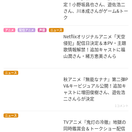
定！小野坂昌也さん、遊佐浩二
さん、川本成さんがゲーム&トー
ク
アニメ
配信アニメ
声優
ニュース
Netflixオリジナルアニメ「天空
にゃんこい!
うみねこのなく頃に
黒執事
侵犯」配信日決定＆本PV・主題
ジョセフィーヌ
天草十三
劉（ラウ）
歌情報解禁！追加キャストに福
山潤さん・緒方恵美さんら
ニュース
秋アニメ『無能なナナ』第二弾P
V&キービジュアル公開！追加キ
ャストに増田俊樹さん、遊佐浩
一騎当千 Great Gua
S・A～スペシャル・
絶対可憐チルドレン
二さんらが決定
rdians
エー～
兵部京介
1コメント
左慈元放
緒方蒼
ニュース
TVアニメ『鬼灯の冷徹』地獄の
同時鑑賞会＆トークショー配信