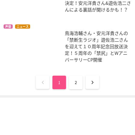
決定！安元洋貴さん&遊佐浩二さ
んによる裏話が聞けるかも！？
声優
ニュース
あまつき
魔人探偵脳噛ネウロ
彩雲国物語 第2シリ
鳥海浩輔さん・安元洋貴さんの
ーズ
篠ノ女紺
笹塚衛士
「禁断生ラジオ」遊佐浩二さん
堂主
を迎えて１０周年記念回放送決
定！５周年の「禁尻」とWアニ
バーサリーCP開催
1
2
鋼鉄三国志
一騎当千 Dragon De
マージナルプリンス
stiny
～月桂樹の王子達～
諸葛瑾子瑜
左慈元放
エンジュ