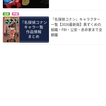
シリーズ)
萬月
天堂先生
話題
声優
『名探偵コナン』キャラクター
一覧【2026最新版】黒ずくめの
組織・FBI・公安・赤井家まで全
網羅
青の祓魔師 京都不浄
終末のイゼッタ
うたの☆プリンスさ
王篇
まっ♪マジLOVEレジ
ゲルツ
ェンドスター
志摩廉造
日向龍也
スカーレッドライダ
坂本ですが？
少年アシベ GO！G
ーゼクス
O！ゴマちゃん