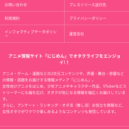
お問い合わせ
プレスリリース送付先
利用規約
プライバシーポリシー
ケンガンアシュラ Pa
ケンガンアシュラ
ホイッスル！（2016
インフォマティブデータポリシ
運営会社
rt2
年版）
金田末吉
ー
金田末吉
雨宮東吾
アニメ情報サイト「にじめん」でオタクライフをエンジョ
イ!！
アニメ・ゲーム・漫画などの2次元コンテンツや、声優・舞台・俳優など
の情報・話題をお届けする情報メディア「にじめん」。
女性向けアニメをはじめ、少年アニメやキャラクター作品、VTuberなどス
Starry☆Sky
トリーマーにも幅を広げ、オタクが気になる情報を幅広くお届けしていま
水嶋郁
す。
さらに、アンケート・ランキング・オタ活（推し活）お役立ち情報など、
女性オタクがワクワク楽しめるようなコンテンツも発信しています。