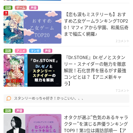
マイスター
話題
ゲーム
声優
【恋も涙もミステリーも】おす
すめ乙女ゲームランキングTOP2
0！マフィアから学園、和風伝奇
まで幅広く網羅♪
2コメント
話題
アニメ
マンガ
声優
『Dr.STONE』Dr.ゼノとスタン
WORKING!!!
うたの☆プリンスさ
昭和元禄落語心中
まっ♪マジLOVEレボ
峰岸透
萬月
リー・スナイダーの魅力を徹底
リューションズ
解説！石化世界を揺るがす最強
日向龍也
コンビとは？【アニメ新キャ
ラ】
7コメント
スタンリーめっちゃ好き！かっこいい、、、
話題
声優
オタクが選ぶ“色気のあるキャラ
クター”を演じる声優ランキング
キュートランスフォ
弱虫ペダル GRANDE
黒執事 Book of Circ
TOP9！第1位は諏訪部順一【ア
ーマー 帰ってきたコ
ROAD
us