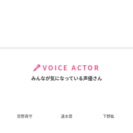
彩雲国物語 第1シリ
Ergo Proxy
BLOOD+
ーズ
ビンセント・ロウ
グドリフ
堂主
VOICE ACTOR
みんなが気になっている声優さん
DTエイトロン
映画 さよなら私のク
ACCA13区監察課 Re
ラマー ファーストタ
gards
ベルク
ッチ
リーリウム
鮫島幸造
宮野真守
速水奨
下野紘