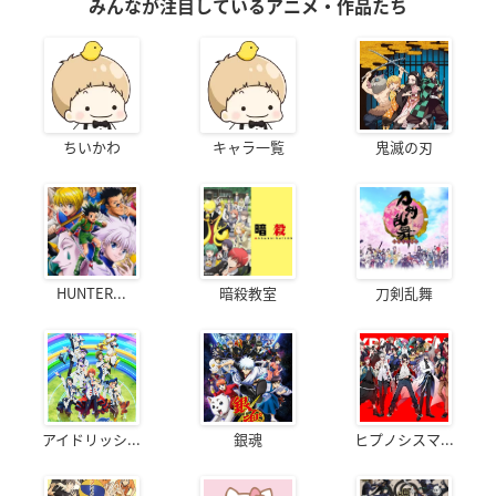
みんなが注目しているアニメ・作品たち
弱虫ペダル Re:RIDE
映画 クレヨンしんち
劇場版 薄桜鬼 第二章
ゃん ガチンコ! 逆襲
士魂蒼穹
御堂筋翔
のロボとーちゃん
原田左之助
黒岩仁太郎
ちいかわ
キャラ一覧
鬼滅の刃
HUNTER...
暗殺教室
刀剣乱舞
劇場版 TIGER & BU
劇場版 薄桜鬼 第一章
劇場版「青の祓魔
NNY -The Rising-
京都乱舞
師」
ユーリ・ペトロフ／
原田左之助
志摩廉造
ルナティック
アイドリッシ...
銀魂
ヒプノシスマ...