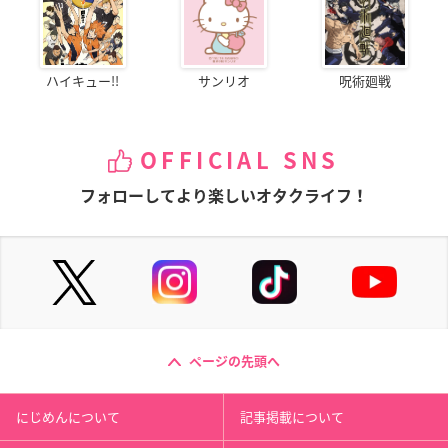
ハイキュー!!
サンリオ
呪術廻戦
劇場版 TIGER & BU
グスコーブドリの伝
映画 クレヨンしんち
NNY -The Beginnin
記
ゃん 嵐を呼ぶ! オラ
g-
と宇宙のプリンセス
観測員
ユーリ・ペトロフ
黒岩仁太郎
OFFICIAL SNS
フォローしてより楽しいオタクライフ！
劇場版 機動戦士ガン
空の境界 第五章 矛盾
とーとつにエジプト
ダム00 -A wakening
螺旋
神
of the Trailblazer-
コルネリウス・アル
アペプ
ページの先頭へ
技術士官
バ
にじめんについて
記事掲載について