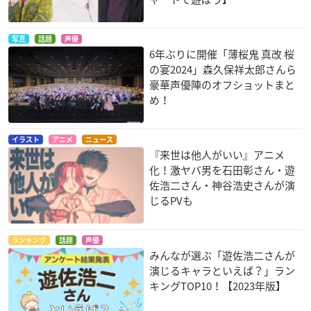
写真
話題
声優
6年ぶりに開催「薄桜鬼 真改 桜
の宴2024」森久保祥太郎さんら
豪華声優陣のオフショットまと
め！
キングダム2
カーニヴァル
うたの☆プリンスさ
まっ♪マジLOVE200
壁
朔
0％
イラスト
アニメ
ニュース
日向龍也
『来世は他人がいい』アニメ
化！激ヤバ男を石田彰さん・遊
佐浩二さん・神谷浩史さんが演
じるPVも
ランキング
話題
声優
みんなが選ぶ「遊佐浩二さんが
断裁分離のクライム
THE UNLIMITED -兵
イクシオン サーガ D
演じるキャラといえば？」ラン
エッジ
部京介- ：絶対可憐
T
キングTOP10！【2023年版】
チルドレン
皇鼎
ジャグラバーク卿
兵部京介?