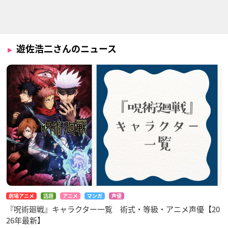
おこしやす、ちとせ
オーバーロードⅢ
京都寺町三条のホー
ちゃん
ムズ
ブレイン
？？？
円生
遊佐浩二さんのニュース
妖怪ウォッチ シャド
ピアノの森
鬼灯の冷徹（第弐期
ウサイド
その弐）
佐賀武士
ハルヤ
白澤
劇場アニメ
話題
アニメ
マンガ
声優
『呪術廻戦』キャラクター一覧 術式・等級・アニメ声優【20
26年最新】
魔法少女 俺
七つの大罪 戒めの復
鬼灯の冷徹（第弐