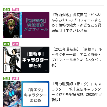
8823先輩
甘粕ソーイチロウ
天堂先生
話題
声優
『呪術廻戦』禪院直哉（ぜんい
んなおや）のプロフィールまと
め！性格や能力・術式などを徹
底解剖【ネタバレ注意】
話題
声優
薄桜鬼～御伽草子～
ディバインゲート
NORN9 ノルン+ノネ
【2025年最新版】『黒執事』キ
ット
原田左之助
ロキ
ャラクター一覧｜アニメ声優・
加賀見一月
プロフィールまとめ【ネタバレ
有】
話題
声優
『青の祓魔師（青エク）』キャ
ラクター一覧｜主要キャラクタ
ーと魅力を徹底解説【2025年最
対魔導学園35試験小
ヤング ブラック・ジ
キュートランスフォ
新版】
隊
ャック
ーマー さらなる人気
者への道
ホーンテッド
藪