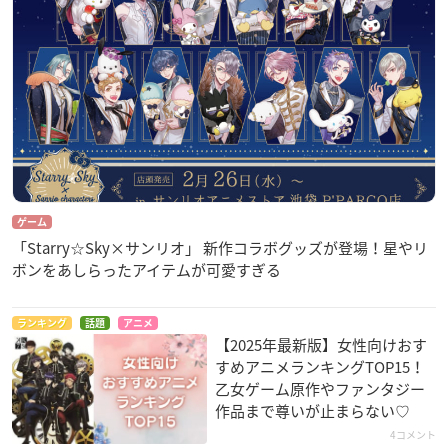
ゲーム
「Starry☆Sky×サンリオ」 新作コラボグッズが登場！星やリ
ボンをあしらったアイテムが可愛すぎる
ランキング
話題
アニメ
【2025年最新版】女性向けおす
すめアニメランキングTOP15！
乙女ゲーム原作やファンタジー
作品まで尊いが止まらない♡
4コメント