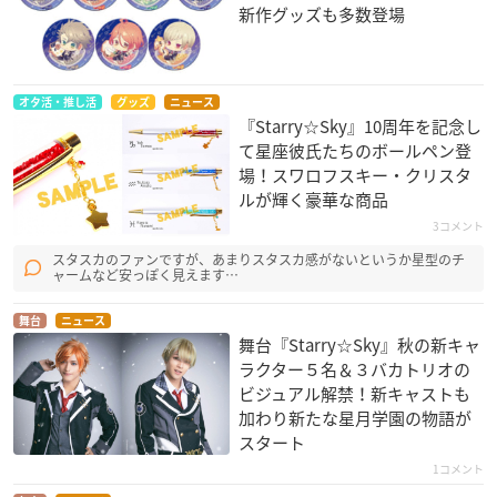
新作グッズも多数登場
オタ活・推し活
グッズ
ニュース
『Starry☆Sky』10周年を記念し
て星座彼氏たちのボールペン登
場！スワロフスキー・クリスタ
ルが輝く豪華な商品
3コメント
スタスカのファンですが、あまりスタスカ感がないというか星型のチ
ャームなど安っぽく見えます…
舞台
ニュース
舞台『Starry☆Sky』秋の新キャ
ラクター５名＆３バカトリオの
ビジュアル解禁！新キャストも
加わり新たな星月学園の物語が
スタート
1コメント