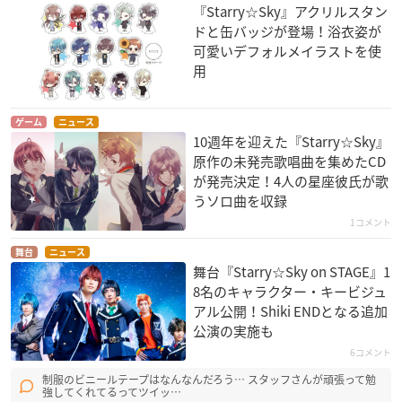
『Starry☆Sky』アクリルスタン
ドと缶バッジが登場！浴衣姿が
可愛いデフォルメイラストを使
用
ゲーム
ニュース
10週年を迎えた『Starry☆Sky』
原作の未発売歌唱曲を集めたCD
が発売決定！4人の星座彼氏が歌
うソロ曲を収録
1コメント
舞台
ニュース
舞台『Starry☆Sky on STAGE』1
8名のキャラクター・キービジュ
アル公開！Shiki ENDとなる追加
公演の実施も
6コメント
制服のビニールテープはなんなんだろう… スタッフさんが頑張って勉
強してくれてるってツイッ…