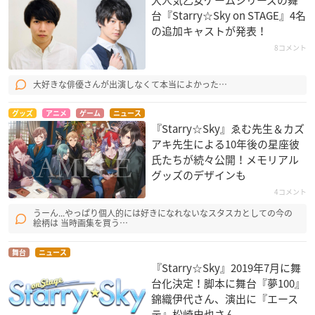
台『Starry☆Sky on STAGE』4名
の追加キャストが発表！
8コメント
大好きな俳優さんが出演しなくて本当によかった…
グッズ
アニメ
ゲーム
ニュース
『Starry☆Sky』ゑむ先生＆カズ
アキ先生による10年後の星座彼
氏たちが続々公開！メモリアル
グッズのデザインも
4コメント
うーん...やっぱり個人的には好きになれないなスタスカとしての今の
絵柄は 当時画集を買う…
舞台
ニュース
『Starry☆Sky』2019年7月に舞
台化決定！脚本に舞台『夢100』
錦織伊代さん、演出に『エース
テ』松崎史也さん