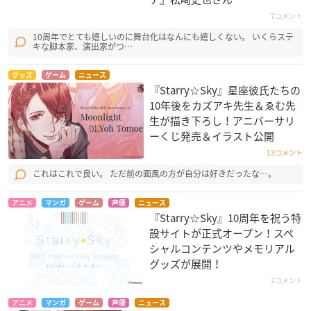
7コメント
10周年でとても嬉しいのに舞台化はなんにも嬉しくない。 いくらステ
キな脚本家、演出家がつ…
グッズ
ゲーム
ニュース
『Starry☆Sky』星座彼氏たちの
10年後をカズアキ先生＆ゑむ先
生が描き下ろし！アニバーサリ
ーくじ発売＆イラスト公開
13コメント
これはこれで良い。 ただ前の画風の方が自分は好きだったな…。
アニメ
マンガ
ゲーム
声優
ニュース
『Starry☆Sky』10周年を祝う特
設サイトが正式オープン！スペ
シャルコンテンツやメモリアル
グッズが展開！
2コメント
アニメ
マンガ
ゲーム
声優
ニュース