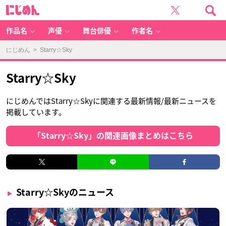
に
じ
め
ん
作品名
声優
舞台俳優
作者名
にじめん
> Starry☆Sky
Starry☆Sky
にじめんではStarry☆Skyに関連する最新情報/最新ニュースを
掲載しています。
「Starry☆Sky」の関連画像まとめはこちら
Starry☆Skyのニュース