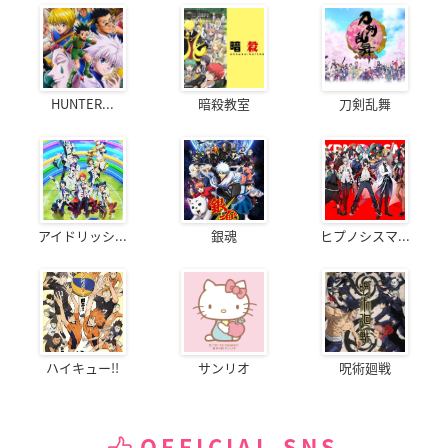
HUNTER...
暗殺教室
刀剣乱舞
アイドリッシ...
銀魂
ヒプノシスマ...
ハイキュー!!
サンリオ
呪術廻戦