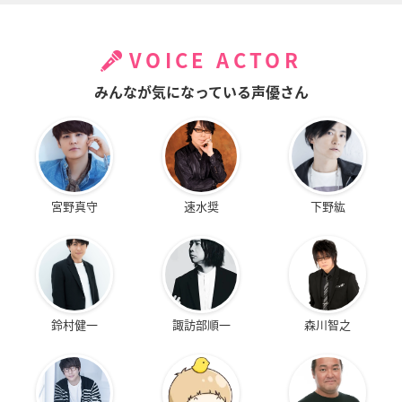
VOICE ACTOR
みんなが気になっている声優さん
宮野真守
速水奨
下野紘
鈴村健一
諏訪部順一
森川智之