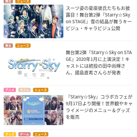
舞台
ニュース
スーツ姿の星座彼氏たちもお披
露目！舞台第2弾『Starry☆Sky
on STAGE』雪の結晶が舞うキー
ビジュ・キャラビジュ公開
舞台
ニュース
舞台第2弾『Starry☆Sky on STA
GE』2020年1月に上演決定！キ
ャストには続投の田中尚輝さ
ん、國島直希さんらが発表
アニメ
カフェ
ニュース
『Starry☆Sky』コラボカフェが
9月17日より開催！世界観やキャ
ライメージのメニュー＆グッズ
を販売
グッズ
ゲーム
ニュース