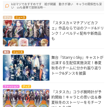
kはマジでおすすめです 絵が綺麗 動きが凄い キャラの関係性も深
い cvも豪華で放映当時…
カフェ
ニュース
「スタスカ×マチアソビカフ
ェ」作品ならではのフード&ドリ
ンク！ノベルティ配布や新商品
も
舞台
ニュース
舞台『Starry☆Sky』キャストが
出演する生配信実施決定！春夏
秋冬のチームに分かれ振り返り
トーク&ダンスを披露
ファッション
グッズ
『スタスカ』コラボ腕時計が予
約開始！キャラとの思い出＆春
夏秋冬のストーリーをモチーフ