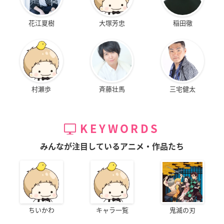
花江夏樹
大塚芳忠
稲田徹
村瀬歩
斉藤壮馬
三宅健太
KEYWORDS
みんなが注目しているアニメ・作品たち
ちいかわ
キャラ一覧
鬼滅の刃