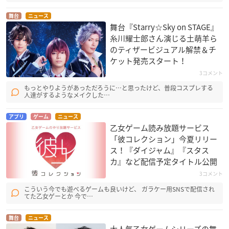
舞台
ニュース
舞台『Starry☆Sky on STAGE』
糸川耀士郎さん演じる土萌羊ら
のティザービジュアル解禁＆チ
ケット発売スタート！
3コメント
もっとやりようがあっただろうに…と思ったけど、普段コスプレする
人達がするようなメイクした…
アプリ
ゲーム
ニュース
乙女ゲーム読み放題サービス
「彼コレクション」今夏リリー
ス！『ダイジャム』『スタス
カ』など配信予定タイトル公開
3コメント
こういう今でも遊べるゲームも良いけど、 ガラケー用SNSで配信され
てた乙女ゲーとか 今で…
舞台
ニュース
大人気乙女ゲームシリーズの舞