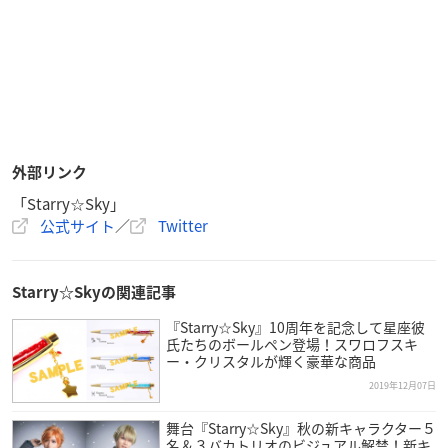
外部リンク
「Starry☆Sky」
公式サイト
／
Twitter
Starry☆Skyの関連記事
『Starry☆Sky』10周年を記念して星座彼
氏たちのボールペン登場！スワロフスキ
ー・クリスタルが輝く豪華な商品
2019年12月07日
舞台『Starry☆Sky』秋の新キャラクター５
名＆３バカトリオのビジュアル解禁！新キ