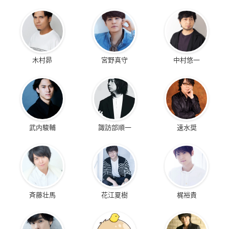
木村昴
宮野真守
中村悠一
武内駿輔
諏訪部順一
速水奨
斉藤壮馬
花江夏樹
梶裕貴