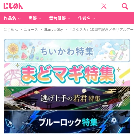
に
じ
め
ん
作品名
声優
舞台俳優
作者名
にじめん
>
ニュース
>
Starry☆Sky
> 『スタスカ』10周年記念メモリアルア