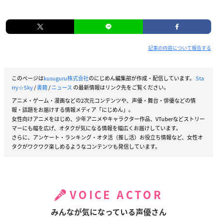
記事の内容について報告する
このページは
kusuguru株式会社
のにじめん編集部が作成・配信しています。
Sta
rry☆Sky
/
書籍
/
ニュース
の最新情報はリンク先をご覧ください。
アニメ・ゲーム・漫画などの2次元コンテンツや、声優・舞台・俳優などの情
報・話題をお届けする情報メディア「にじめん」。
女性向けアニメをはじめ、少年アニメやキャラクター作品、VTuberなどストリー
マーにも幅を広げ、オタクが気になる情報を幅広くお届けしています。
さらに、アンケート・ランキング・オタ活（推し活）お役立ち情報など、女性オ
タクがワクワク楽しめるようなコンテンツも発信しています。
VOICE ACTOR
みんなが気になっている声優さん