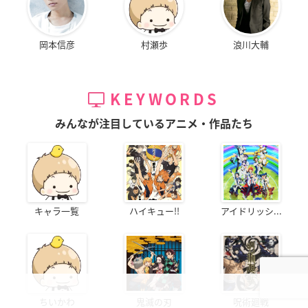
岡本信彦
村瀬歩
浪川大輔
KEYWORDS
みんなが注目しているアニメ・作品たち
キャラ一覧
ハイキュー!!
アイドリッシ...
ちいかわ
鬼滅の刃
呪術廻戦