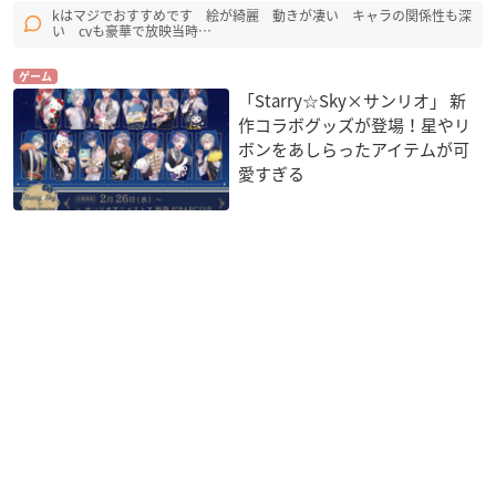
kはマジでおすすめです 絵が綺麗 動きが凄い キャラの関係性も深
い cvも豪華で放映当時…
ゲーム
「Starry☆Sky×サンリオ」 新
作コラボグッズが登場！星やリ
ボンをあしらったアイテムが可
愛すぎる