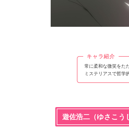
キャラ紹介
常に柔和な微笑をた
ミステリアスで哲学
遊佐浩二（ゆさこう