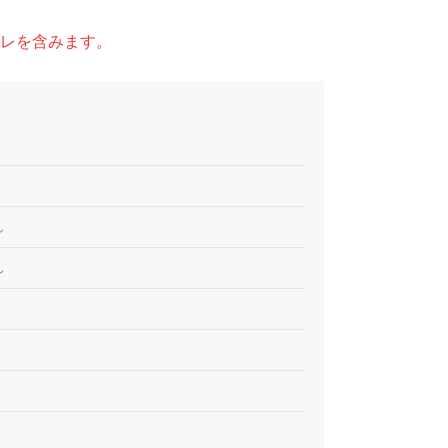
レを含みます。
ん
ん