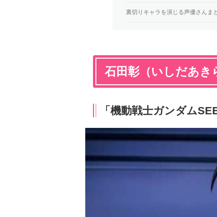
裏切りキャラを演じる声優さんま
石田彰（いしだあき
「機動戦士ガンダムSE