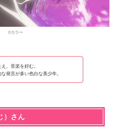
©カラー
たえ、音楽を好む。
的な発言が多い色白な美少年。
じ）さん