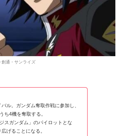
© 創通・サンライズ
イバル。ガンダム奪取作戦に参加し、
うち4機を奪取する。
ージスガンダム」のパイロットとな
り広げることになる。