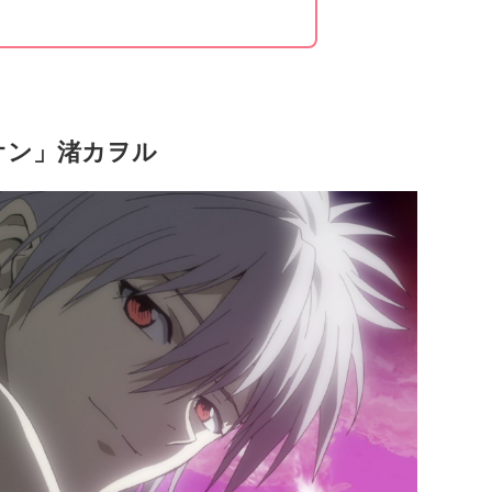
オン」渚カヲル