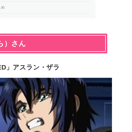
とめ
ら）さん
ED」アスラン・ザラ