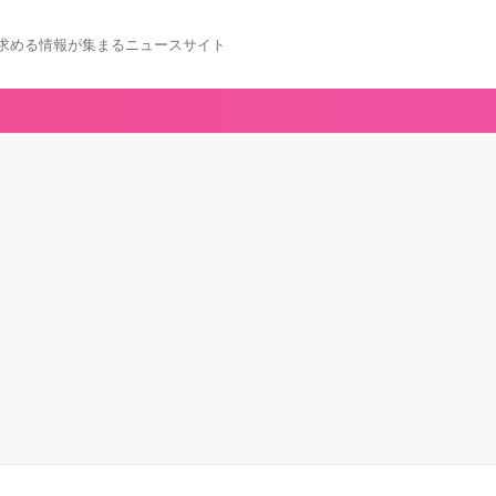
求める情報が集まるニュースサイト