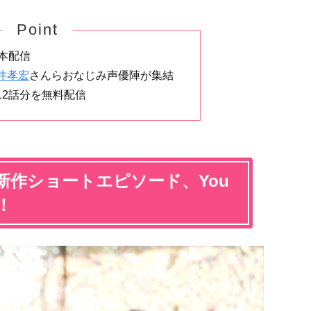
Point
本配信
井孝宏
さんらおなじみ声優陣が集結
12話分を無料配信
新作ショートエピソード、You
！