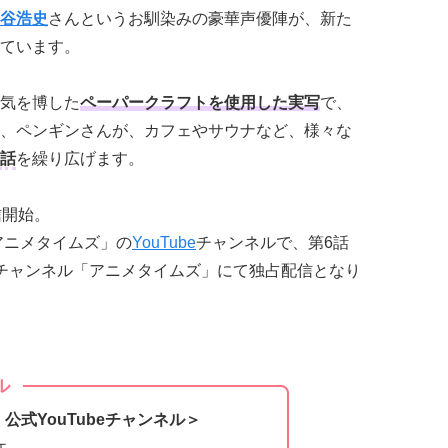
谷浩史
さんというお馴染みの豪華声優陣が、新た
ています。
気を博した
ペーパークラフトを使用した実写
で、
、ペンギンさんが、カフェやサウナなど、様々な
話
を繰り広げます。
信開始。
アニメタイムズ」の
YouTube
チャンネルで、第6話
 Videoチャンネル「アニメタイムズ」にて独占配信となり
ル
公式YouTubeチャンネル＞
ェ