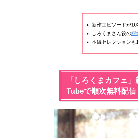
新作エピソードが10
しろくまさん役の
櫻
本編セレクションも
「しろくまカフェ」
Tubeで順次無料配信