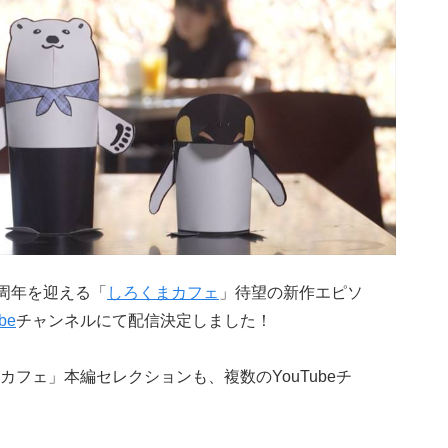
0周年を迎える「
しろくまカフェ
」待望の新作エピソ
be
チャンネルにて配信決定しました！
フェ」本編セレクションも、複数のYouTubeチ