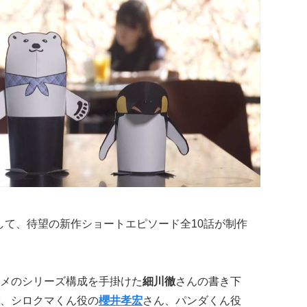
して、待望の新作ショートエピソード全10話が制作
メのシリーズ構成を手掛けた
細川徹
さんの書き下
、シロクマくん役の
櫻井孝宏
さん、パンダくん役