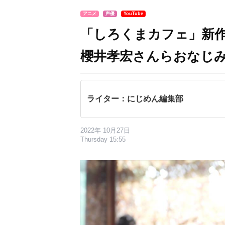
アニメ
声優
YouTube
「しろくまカフェ」新作
櫻井孝宏さんらおなじ
ライター：にじめん編集部
2022年 10月27日
Thursday 15:55