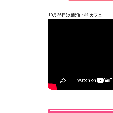
10月26日(水)配信：#1 カフェ