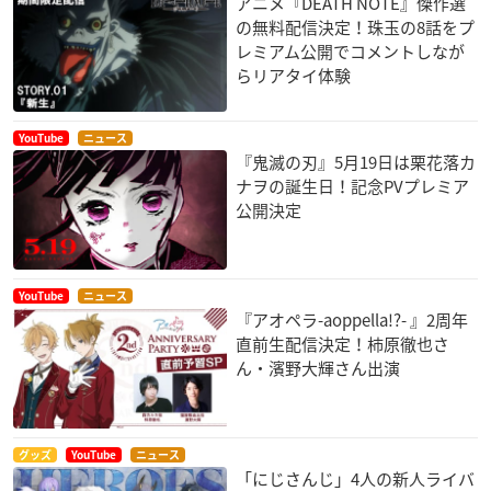
アニメ『DEATH NOTE』傑作選
の無料配信決定！珠玉の8話をプ
レミアム公開でコメントしなが
らリアタイ体験
YouTube
ニュース
『鬼滅の刃』5月19日は栗花落カ
ナヲの誕生日！記念PVプレミア
公開決定
YouTube
ニュース
『アオペラ-aoppella!?- 』2周年
直前生配信決定！柿原徹也さ
ん・濱野大輝さん出演
グッズ
YouTube
ニュース
「にじさんじ」4人の新人ライバ