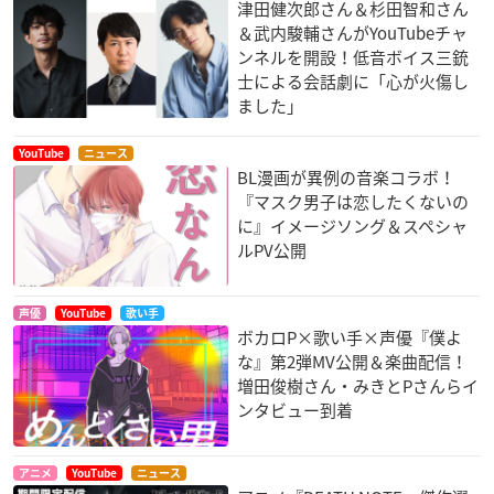
津田健次郎さん＆杉田智和さん
＆武内駿輔さんがYouTubeチャ
ンネルを開設！低音ボイス三銃
士による会話劇に「心が火傷し
ました」
YouTube
ニュース
BL漫画が異例の音楽コラボ！
『マスク男子は恋したくないの
に』イメージソング＆スペシャ
ルPV公開
声優
YouTube
歌い手
ボカロP×歌い手×声優『僕よ
な』第2弾MV公開＆楽曲配信！
増田俊樹さん・みきとPさんらイ
ンタビュー到着
アニメ
YouTube
ニュース