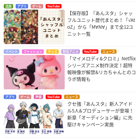
話題
アプリ
ゲーム
YouTube
【保存版】『あんスタ』シャッ
フルユニット歴代まとめ！「√At
oZ」から「M∀N∀」まで全12ユ
ニット一覧
イベント
ファッション
グッズ
配信アニメ
YouTube
ニュース
「マイメロディ&クロミ」Netflix
シリーズアニメ制作決定！超特
報映像が解禁&リカちゃんとのコ
ラボ情報も
アプリ
ゲーム
声優
YouTube
ニュース
クセ強『あんスタ』新人アイド
ル5人&プロデューサーが登場！
新章「オーディション編」に先
駆けキャンペーン実施