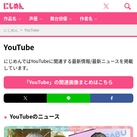
に
じ
め
ん
作品名
声優
舞台俳優
作者名
にじめん
> YouTube
YouTube
にじめんではYouTubeに関連する最新情報/最新ニュースを掲載
しています。
「YouTube」の関連画像まとめはこちら
YouTubeのニュース