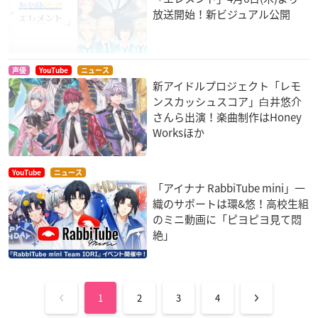
放送開始！新ビジュアル公開
声優
YouTube
ニュース
新アイドルプロジェクト「レモ
ンスカッシュスコア」⽩井悠介
さんら出演！楽曲制作はHoney
Worksほか
YouTube
ニュース
「アイナナ RabbiTube mini」一
織のサポートは環&悠！高校生組
のミニ動画に「ピヨピヨ見て悶
絶」
1
2
3
4