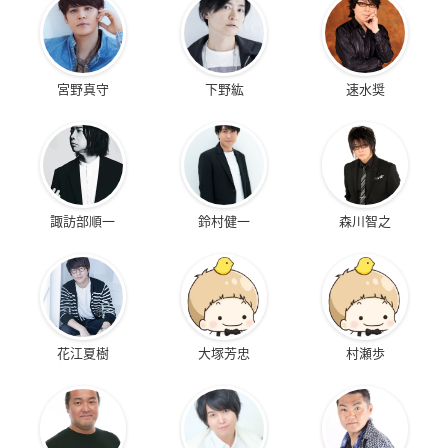
宮野真守
下野紘
速水奨
諏訪部順一
鈴村健一
森川智之
花江夏樹
大塚芳忠
村瀬歩