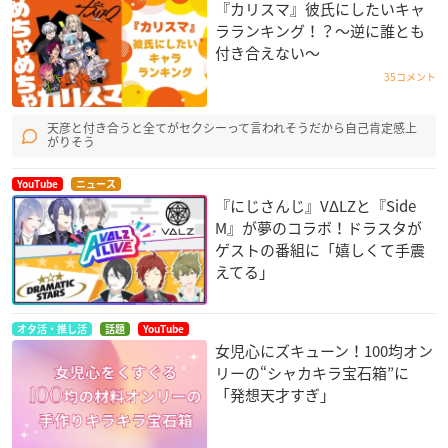
『カリスマ』彼氏にしたいキャ
ラランキング！？～逆に誰とも
付き合えない～
35コメント
天彦と付き合うと全てがセクシーって言われそうだから自己肯定感上
がりそう
YouTube
ニュース
『にじさんじ』VΔLZと『Side
M』が夢のコラボ！ドラスタが
ゲストの番組に「嬉しくて手震
えてる」
オタ活・推し活
話題
YouTube
女児心にズキューン！100均オン
リーの“シャカキラ宝石箱”に
「発想天才すぎ」