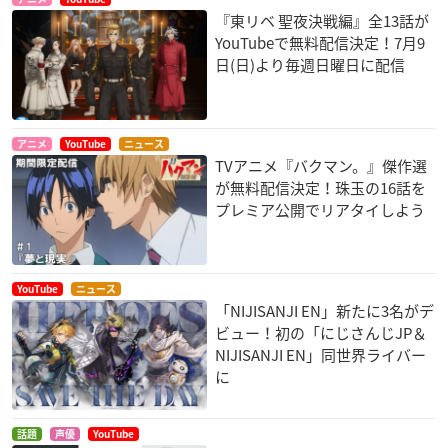
『東リベ 聖夜決戦編』全13話が
YouTubeで無料配信決定！7月9
日(日)より毎週日曜日に配信
アニメ
YouTube
ニュース
TVアニメ『バクマン。』傑作選
が無料配信決定！珠玉の16話を
プレミア公開でリアタイしよう
YouTube
ニュース
「NIJISANJI EN」新たに3名がデ
ビュー！初の「にじさんじJP＆
NIJISANJI EN」同世界ライバー
に
話題
声優
YouTube