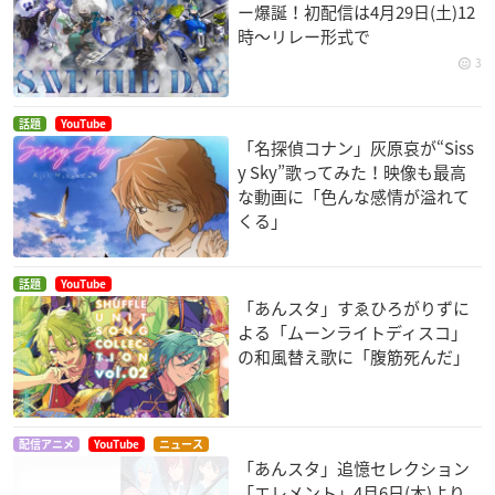
ー爆誕！初配信は4月29日(土)12
時〜リレー形式で
3
話題
YouTube
「名探偵コナン」灰原哀が“Siss
y Sky”歌ってみた！映像も最高
な動画に「色んな感情が溢れて
くる」
話題
YouTube
「あんスタ」すゑひろがりずに
よる「ムーンライトディスコ」
の和風替え歌に「腹筋死んだ」
配信アニメ
YouTube
ニュース
「あんスタ」追憶セレクション
「エレメント」4月6日(木)より