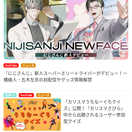
YouTube
ニュース
『にじさんじ』新人スーパーエリートライバーがデビュー！一
橋綾人・五木左京の初配信やグッズ情報解禁
音楽CD
YouTube
ニュース
「カリスマうちなーぐちクイ
ズ」公開！『カリスマさびら』
中から出題されるユーザー参加
型クイズ