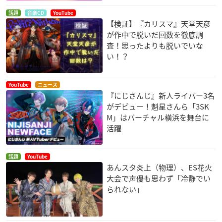
話題
音楽CD
YouTube
【検証】『カリスマ』天堂天彦
が作中で脱いだ回数を徹底調
査！思ったよりも脱いでいな
い！？
YouTube
ニュース
『にじさんじ』新人ライバー3名
がデビュー！魁星さんら「3SK
M」はバーチャル横浜を舞台に
活躍
話題
YouTube
あんスタ炎上（物理）、ES花火
大会で声優も思わず「冷静でい
られない」