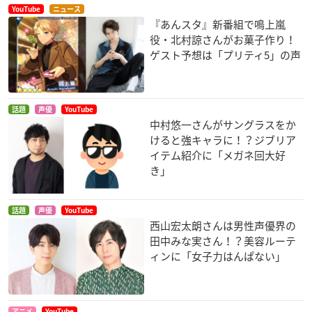
YouTube
ニュース
『あんスタ』新番組で鳴上嵐
役・北村諒さんがお菓子作り！
ゲスト予想は「プリティ5」の声
話題
声優
YouTube
中村悠一さんがサングラスをか
けると強キャラに！？ジブリア
イテム紹介に「メガネ回大好
き」
話題
声優
YouTube
西山宏太朗さんは男性声優界の
田中みな実さん！？美容ルーテ
ィンに「女子力はんぱない」
アニメ
YouTube