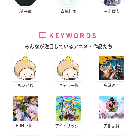
稲田徹
斉藤壮馬
三宅健太
KEYWORDS
みんなが注目しているアニメ・作品たち
ちいかわ
キャラ一覧
鬼滅の刃
HUNTER...
アイドリッシ...
刀剣乱舞