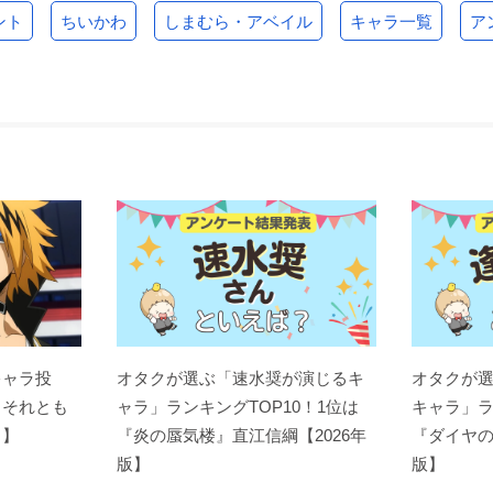
ント
ちいかわ
しまむら・アベイル
キャラ一覧
ア
ログ・ホライズン
ロウきゅーぶ! SS
問題児たちが異世界か
ら来るそうですよ？
セララ
ミミ・バルゲリー
メルン
さよならの朝に約束の
魔法使いの嫁 星待つひ
ゼーガペイン ADP
花をかざろう
と 中篇
ルーパ
メドメル
ヒューゴ
キャラ投
オタクが選ぶ「速水奨が演じるキ
オタクが
？それとも
ャラ」ランキングTOP10！1位は
キャラ」ラ
ト】
『炎の蜃気楼』直江信綱【2026年
『ダイヤの
版】
版】