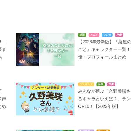
ostorage conflated W
七つの大罪 戒めの復活
3月のライオン 第2シリ
話題
アニメ
マンガ
声優
IXOSS
ーズ
ホーク
リコ
【2026年最新版】『薬屋
タマ
川本モモ
優ま
ごと』キャラクター一覧！
ち
優・プロフィールまとめ
ランキング
話題
声優
子
みんなが選ぶ「久野美咲さ
KIBA’S TRIP -THE A
3月のライオン
七つの大罪 聖戦の予兆
メ声
NIMATION-
るキャラといえば？」ラン
川本モモ
ホーク
タスジン・ラトゥ
とめ
OP10！【2023年版】