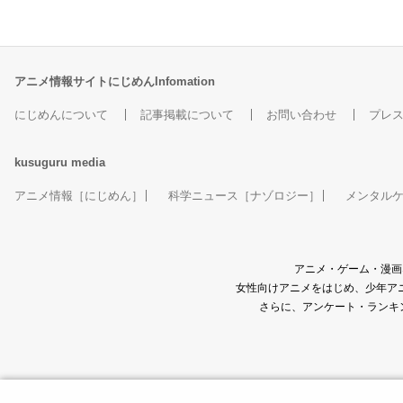
魔法使いの嫁 星待つひ
劇場版 selector destru
大きい1年生と小さな2
い
と 前篇
cted WIXOSS
年生
アニメ情報サイトにじめんInfomation
ヒューゴ
タマ
まりこ
にじめんについて
記事掲載について
お問い合わせ
プレ
kusuguru
media
アニメ情報［にじめん］
科学ニュース［ナゾロジー］
メンタル
ロボットガールズZ+プ
アニメ・ゲーム・漫画
ラス
女性向けアニメをはじめ、少年アニ
ポンちゃん（ゲッター
さらに、アンケート・ランキ
ポセイドン）