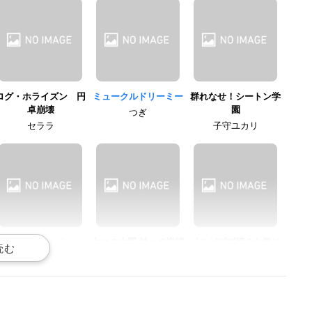
ログ・ホライズン 円
ミュークルドリーミー
群れなせ！シートン学
卓崩壊
園
つぎ
セララ
子守ユカリ
えんどろ〜！
七つの大罪 神々の逆鱗
ベルゼブブ嬢のお気に
召すまま。
マオ
ホーク
ベルフェゴール