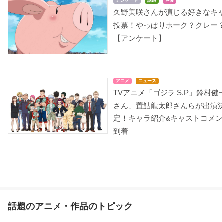
アンケート
話題
声優
久野美咲さんが演じる好きなキ
投票！やっぱりホーク？クレー
【アンケート】
カミワザ・ワンダ
ビッグオーダー
キズナイーバー
ユイ
星宮瀬奈
新山仁子
アニメ
ニュース
TVアニメ「ゴジラ S.P」鈴村健
さん、置鮎龍太郎さんらが出演
定！キャラ紹介&キャストコメ
到着
デュラララ!!×2 転
デュラララ!!×2 承
うわばきクック
七
粟楠茜
粟楠茜
クック
話題のアニメ・作品のトピック