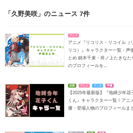
「久野美咲」のニュース 7件
ハッピーシュガーライ
ひそねとまそたん
LOST SONG
L
アニメ
フ
甘粕ひそね
アル
アニメ『リコリス・リコイル（
神戸しお
リコ）』キャラクター一覧・声
とめ 錦木千束・井ノ上たきなた
のプロフィールを...
話題
アニメ
マンガ
声優
【2025年最新版】『地縛少年花
バトルガール ハイスク
戦姫絶唱シンフォギア
オトッペ
A
ール
AXZ
くん』キャラクター一覧！アニ
シーナ
藤宮桜
エルフナイン
優・登場人物のプロフィールま