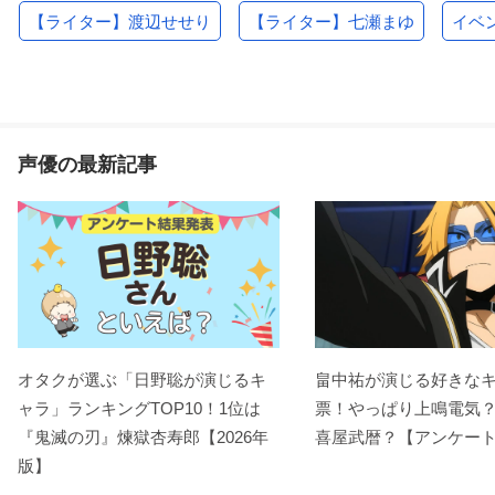
【ライター】渡辺せせり
【ライター】七瀬まゆ
イベ
龍ヶ嬢七々々の埋蔵金
彼女がフラグをおられ
世界征服～謀略のズヴ
たら
ィズダー～
吉野咲希
大司教河くるみ子
星宮ケイト/ヴィニエイ
ラ様
声優の最新記事
劇場版オトッペ パ
劇場版 響け！ユーフォ
劇場版 七つの大罪 天空
パ・ドント・クライ
ニアム～誓いのフィナ
の囚われ人
ーレ～
シーナ
ホーク
鈴木さつき
オタクが選ぶ「日野聡が演じるキ
畠中祐が演じる好きな
ャラ」ランキングTOP10！1位は
票！やっぱり上鳴電気
『鬼滅の刃』煉󠄁獄杏寿郎【2026年
喜屋武暦？【アンケー
版】