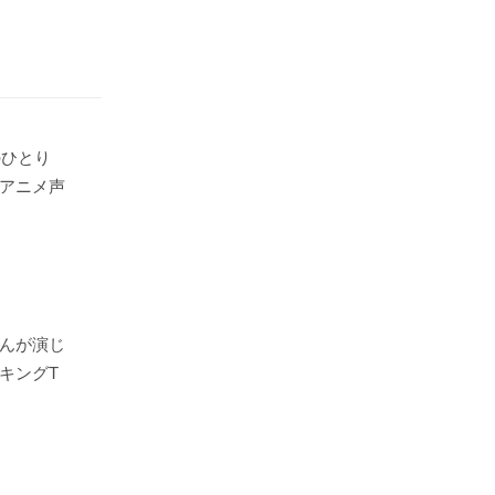
のひとり
アニメ声
んが演じ
キングT