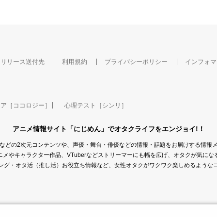
ばらの王 -King of Th
ストライク・ザ・ブラ
夜の国
orn-
ッドFINAL
千夜
アリス
リディアーヌ・ディデ
ィエ
スリリース送付先
利用規約
プライバシーポリシー
インフォマ
ケア［ココロジー］
心理テスト［シンリ］
アニメ情報サイト「にじめん」でオタクライフをエンジョイ!！
などの2次元コンテンツや、声優・舞台・俳優などの情報・話題をお届けする情報
メやキャラクター作品、VTuberなどストリーマーにも幅を広げ、オタクが気に
ング・オタ活（推し活）お役立ち情報など、女性オタクがワクワク楽しめるような