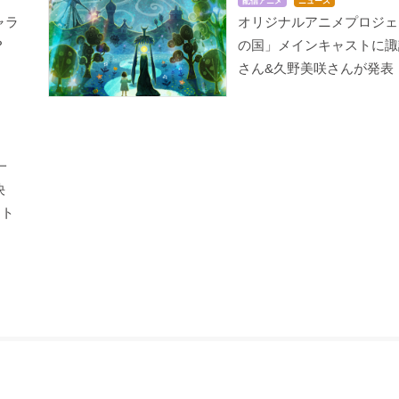
配信アニメ
ニュース
ャラ
オリジナルアニメプロジェ
？
の国」メインキャストに諏
さん&久野美咲さんが発表
デュラララ!!×2 結
無彩限のファントム・
戦姫絶唱シンフォギアG
ワールド
X
粟楠茜
熊枕久瑠美
エルフナイン
一
決
ント
つの大罪 The Seven
ログ・ホライズン 第2
selector spread WIXO
Deadly Sins
シリーズ
SS
ホーク
セララ
タマ