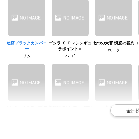
迷宮ブラックカンパニ
ゴジラ Ｓ.Ｐ＜シンギュ
七つの大罪 憤怒の審判
ー
ラポイント＞
ホーク
リム
ペロ2
かいじゅうステップ ワ
戦姫絶唱シンフォギアX
川柳少女
ンダバダ
V
矢工部キノ
ピグちゃん
エルフナイン