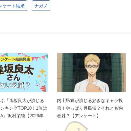
ンケート結果
ナガノ
選ぶ「逢坂良太が演じる
内山昂輝が演じる好きなキャラ投
ンキングTOP10！1位は
票！やっぱり月島蛍？それとも狗
A』沢村栄純【2026年
巻棘？【アンケート】