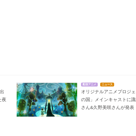
配信アニメ
ニュース
出
オリジナルアニメプロジェ
た夜
の国」メインキャストに諏
さん&久野美咲さんが発表