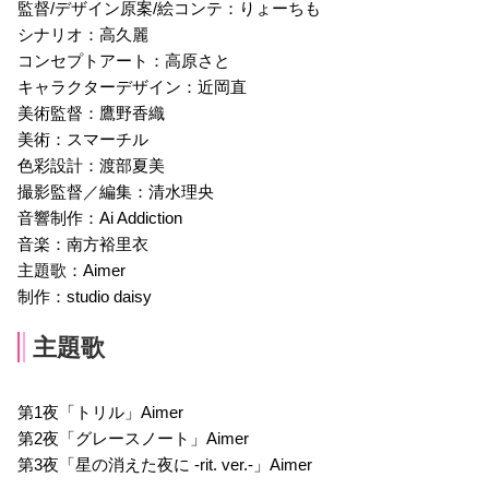
監督/デザイン原案/絵コンテ：りょーちも
シナリオ：高久麗
コンセプトアート：高原さと
キャラクターデザイン：近岡直
美術監督：鷹野香織
美術：スマーチル
色彩設計：渡部夏美
撮影監督／編集：清水理央
音響制作：Ai Addiction
音楽：南方裕⾥⾐
主題歌：Aimer
制作：studio daisy
主題歌
第1夜「トリル」Aimer
第2夜「グレースノート」Aimer
第3夜「星の消えた夜に -rit. ver.-」Aimer