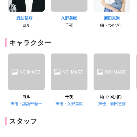
諏訪部順一
久野美咲
新田恵海
ヨル
千夜
紬（つむぎ）
キャラクター
ヨル
千夜
紬（つむぎ）
声優：諏訪部順一
声優：久野美咲
声優：新田恵海
スタッフ