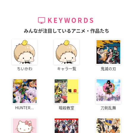
KEYWORDS
みんなが注目しているアニメ・作品たち
ちいかわ
キャラ一覧
鬼滅の刃
HUNTER...
暗殺教室
刀剣乱舞