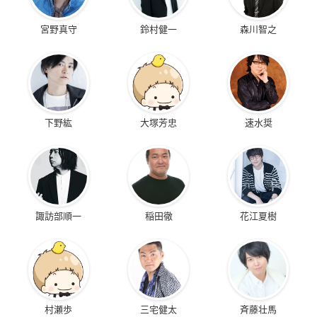
宮野真守
鈴村健一
森川智之
下野紘
大塚芳忠
速水奨
諏訪部順一
稲田徹
花江夏樹
村瀬歩
三宅健太
斉藤壮馬