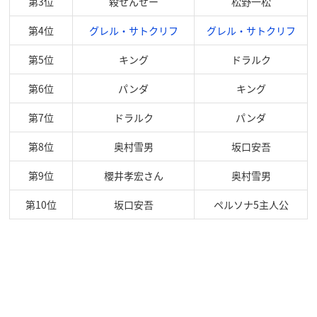
第3位
殺せんせー
松野一松
第4位
グレル・サトクリフ
グレル・サトクリフ
第5位
キング
ドラルク
第6位
パンダ
キング
第7位
ドラルク
パンダ
第8位
奥村雪男
坂口安吾
第9位
櫻井孝宏さん
奥村雪男
第10位
坂口安吾
ペルソナ5主人公