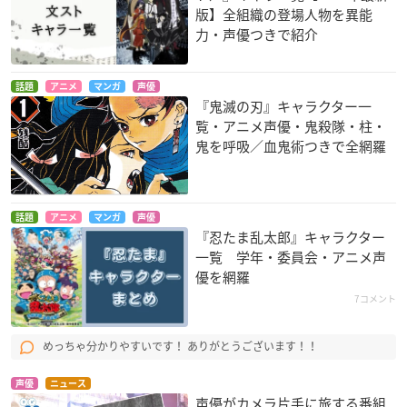
版】全組織の登場人物を異能
力・声優つきで紹介
話題
アニメ
マンガ
声優
『鬼滅の刃』キャラクター一
覧・アニメ声優・鬼殺隊・柱・
鬼を呼吸／血鬼術つきで全網羅
話題
アニメ
マンガ
声優
『忍たま乱太郎』キャラクター
一覧 学年・委員会・アニメ声
優を網羅
7コメント
めっちゃ分かりやすいです！ ありがとうございます！！
声優
ニュース
声優がカメラ片手に旅する番組