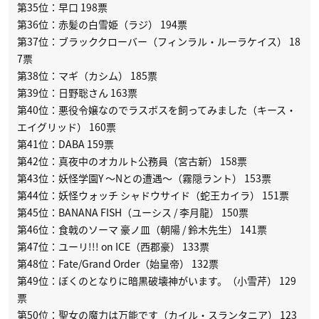
第35位：早口 198票
第36位：赤髪の白雪姫（ラジ） 194票
第37位：ブラッククローバー（フィンラル・ルーラケイス） 18
7票
第38位：マギ（カシム） 185票
第39位：日野聡さん 163票
第40位：悪役令嬢なのでラスボスを飼ってみました（キース・
エイグリッド） 160票
第41位：DABA 159票
第42位：真夜中のオカルト公務員（宮古新） 158票
第43位：妖怪学園Y 〜Nとの遭遇〜（霧隠ラント） 153票
第44位：妖怪ウォッチ シャドウサイド（蛇王カイラ） 151票
第45位：BANANA FISH（ユーシス / 李月龍） 150票
第46位：食戟のソーマ 豪ノ皿（朝陽 / 鈴木先生） 141票
第47位：ユーリ!!! on ICE（西郡豪） 133票
第48位：Fate/Grand Order（始皇帝） 132票
第49位：ぼくのとなりに暗黒破壊神がいます。（小雪芹） 129
票
第50位：聖女の魔力は万能です（カイル・スランタニア） 123