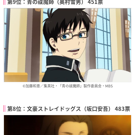
第9位：青の祓魔師（奥村雪男） 451票
©加藤和恵／集英社・「青の祓魔師」製作委員会・MBS
第8位：文豪ストレイドッグス（坂口安吾） 483票