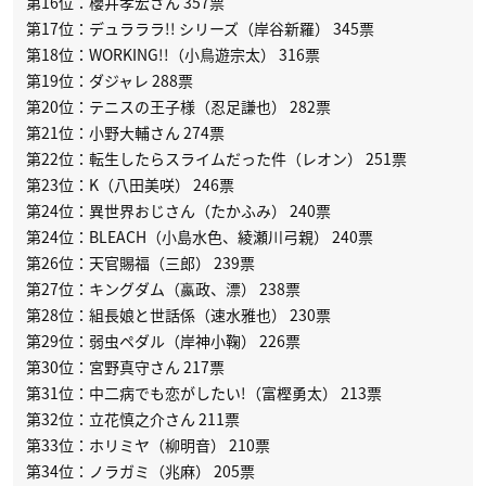
第16位：櫻井孝宏さん 357票
第17位：デュラララ!! シリーズ（岸谷新羅） 345票
第18位：WORKING!!（小鳥遊宗太） 316票
第19位：ダジャレ 288票
第20位：テニスの王子様（忍足謙也） 282票
第21位：小野大輔さん 274票
第22位：転生したらスライムだった件（レオン） 251票
第23位：K（八田美咲） 246票
第24位：異世界おじさん（たかふみ） 240票
第24位：BLEACH（小島水色、綾瀬川弓親） 240票
第26位：天官賜福（三郎） 239票
第27位：キングダム（嬴政、漂） 238票
第28位：組長娘と世話係（速水雅也） 230票
第29位：弱虫ペダル（岸神小鞠） 226票
第30位：宮野真守さん 217票
第31位：中二病でも恋がしたい!（富樫勇太） 213票
第32位：立花慎之介さん 211票
第33位：ホリミヤ（柳明音） 210票
第34位：ノラガミ（兆麻） 205票