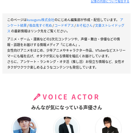
記事の内容について報告する
このページは
kusuguru株式会社
のにじめん編集部が作成・配信しています。
ア
ンケート結果
/
吸血鬼すぐ死ぬ
/
コードギアス
/
おそ松さん
/
文豪ストレイドッグ
ス
の最新情報はリンク先をご覧ください。
アニメ・ゲーム・漫画などの2次元コンテンツや、声優・舞台・俳優などの情
報・話題をお届けする情報メディア「にじめん」。
女性向けアニメをはじめ、少年アニメやキャラクター作品、VTuberなどストリー
マーにも幅を広げ、オタクが気になる情報を幅広くお届けしています。
さらに、アンケート・ランキング・オタ活（推し活）お役立ち情報など、女性オ
タクがワクワク楽しめるようなコンテンツも発信しています。
VOICE ACTOR
みんなが気になっている声優さん