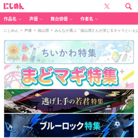
に
じ
め
ん
作品名
声優
舞台俳優
作者名
にじめん
>
声優
>
福山潤
> みんなが選ぶ「福山潤さんが演じるキャラといえば？