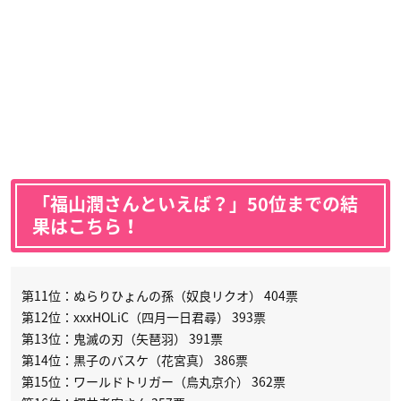
「福山潤さんといえば？」50位までの結
果はこちら！
第11位：ぬらりひょんの孫（奴良リクオ） 404票
第12位：xxxHOLiC（四月一日君尋） 393票
第13位：鬼滅の刃（矢琶羽） 391票
第14位：黒子のバスケ（花宮真） 386票
第15位：ワールドトリガー（烏丸京介） 362票