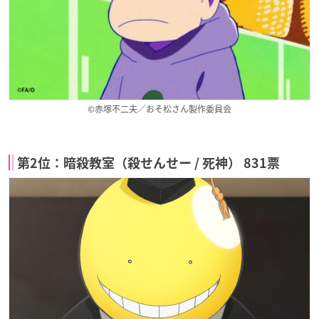
©赤塚不二夫／おそ松さん製作委員会
第2位：暗殺教室（殺せんせー / 死神） 831票