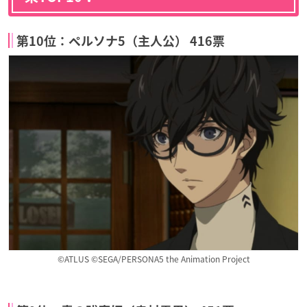
第10位：ペルソナ5（主人公） 416票
©ATLUS ©SEGA/PERSONA5 the Animation Project