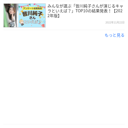
福山潤
さんは大阪府出身で現在BLACK SHIPの代表取締役を務
みんなが選ぶ「皆川純子さんが演じるキャ
ラといえば？」TOP10の結果発表！【202
めており、今年で44歳を迎えます。
2年版】
2022年11月22日
当時好きだった女の子が声優を目指しており、一緒にオーディ
ションを受けた結果合格したことで、声優への道を歩むことに
もっと見る
なった福山さん。
1997年にラジオCMナレーションでデビューして以降、数多く
のメインキャラクターの声を担当しています。
爽やかなテノールの声質の持ち主で、初代声優アワードの主演
男優賞のほか、数々の賞を受賞。
ソロアーティストとしても活動されている大人気声優さんで
す！