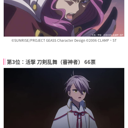
©SUNRISE/PROJECT GEASS Character Design ©2006 CLAMP・ST
第3位：活撃 刀剣乱舞（審神者） 66票