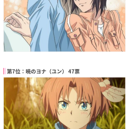
第7位：暁のヨナ（ユン） 47票