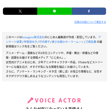
記事の内容について報告する
このページは
kusuguru株式会社
のにじめん編集部が作成・配信しています。
ア
ンケート結果
/
甲斐田ゆき
/
竹内順子
/
美少女戦士セーラームーン
/
刀剣乱舞
の最
新情報はリンク先をご覧ください。
アニメ・ゲーム・漫画などの2次元コンテンツや、声優・舞台・俳優などの情
報・話題をお届けする情報メディア「にじめん」。
女性向けアニメをはじめ、少年アニメやキャラクター作品、VTuberなどストリー
マーにも幅を広げ、オタクが気になる情報を幅広くお届けしています。
さらに、アンケート・ランキング・オタ活（推し活）お役立ち情報など、女性オ
タクがワクワク楽しめるようなコンテンツも発信しています。
VOICE ACTOR
みんなが気になっている声優さん