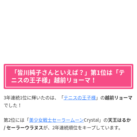
「皆川純子さんといえば？」第1位は「テ
ニスの王子様」越前リョーマ！
3年連続1位に輝いたのは、「
テニスの王子様
」の
越前リョーマ
でした！
第2位には「
美少女戦士セーラームーン
Crystal」の
天王はるか
が、2年連続順位をキープしています。
/ セーラーウラヌス