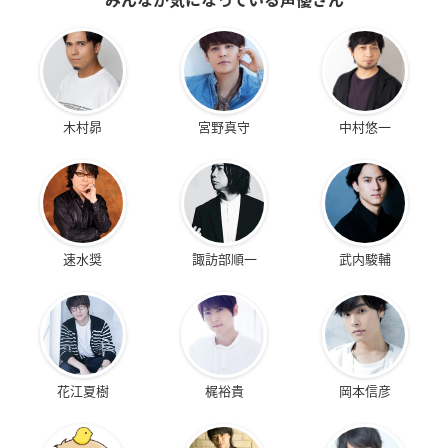
木村昴
宮野真守
中村悠一
速水奨
諏訪部順一
武内駿輔
花江夏樹
梶裕貴
岡本信彦