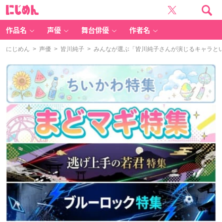
に
じ
め
ん
作品名
声優
舞台俳優
作者名
にじめん
>
声優
>
皆川純子
> みんなが選ぶ「皆川純子さんが演じるキャラといえ