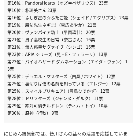
第16位：PandoraHearts（オズ＝ベザリウス） 23票
第16位：朴璐美さん 23票
第16位：ふしぎ星の☆ふたご姫（シェイド / エクリプス） 23票
第19位：魔法先生ネギま!（雪広あやか） 21票
第20位：ヴァンパイア騎士（早園瑠佳） 20票
第21位：男子高校生の日常（奈古さん） 16票
第21位：無人惑星サヴァイヴ（シンゴ） 16票
第23位：ARIA シリーズ（晃・E・フェラーリ） 13票
第23位：バイオハザード ダムネーション（エイダ・ウォン） 1
3票
第25位：デュエル・マスターズ（白凰 / ホワイト） 12票
第25位：裏切りは僕の名前を知っている（エレジー） 12票
第25位：スマイルプリキュア!（豊島ひでかず） 12票
第28位：ドリフターズ（ジャンヌ・ダルク） 11票
第29位：絶対可憐チルドレン（ティム・トイ） 10票
第30位：原神（行秋） 9票
にじめん編集部では、皆川さんの益々の活躍を応援していま