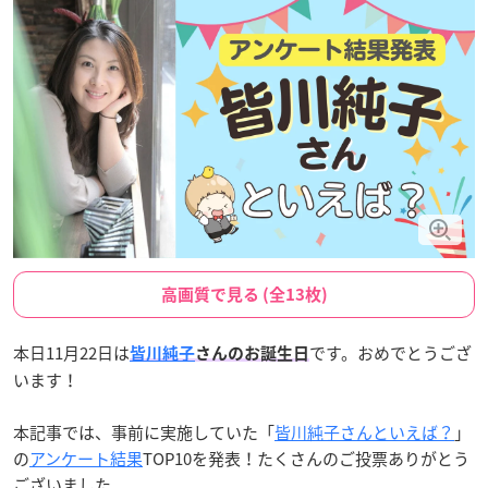
高画質で見る (全13枚)
本日11月22日は
です。おめでとうござ
皆川純子
さんのお誕生日
います！
本記事では、事前に実施していた「
皆川純子さんといえば？
」
の
アンケート結果
TOP10を発表！たくさんのご投票ありがとう
ございました。