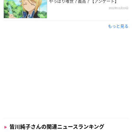
やっぱり唯世？義高？【アンケート】
皆川純子
さんは茨城県出身で、現在東京俳優生活協同組合に所
2022年11月19日
属しています。
もっと見る
幼少の頃からお芝居が好きで、一般の会社への就職を経て養成
所へ入所した皆川さん。
現在の事務所である俳協へ所属と同時に会社を辞め、2001年に
アニメ初出演を果たしました。
低めの声質が特徴で、主に少年役や成人女性役を多く務めてお
り、新人ながらにTVアニメ「
テニスの王子様
」主人公・越前リ
ョーマ役に大抜擢！
以降は多くの注目を集め、多数のキャラクターを演じている人
気声優さんです！
皆川純子さんの関連ニュースランキング