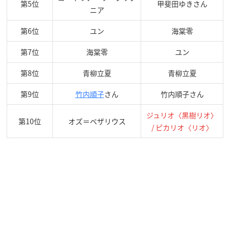
第5位
甲斐田ゆきさん
ニア
第6位
ユン
海棠零
第7位
海棠零
ユン
第8位
青柳立夏
青柳立夏
第9位
竹内順子
さん
竹内順子さん
ジュリオ〈黒樹リオ〉
第10位
オズ＝ベザリウス
/ ピカリオ〈リオ〉