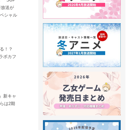
挙放送が
ペシャル
る！？
コラボカフ
S』新キャ
らは2期