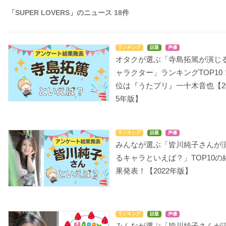
「SUPER LOVERS」のニュース 18件
ランキング
話題
声優
オタクが選ぶ「寺島拓篤が演じ
ャラクター」ランキングTOP10
位は『うたプリ』一十木音也【2
5年版】
ランキング
話題
声優
みんなが選ぶ「皆川純子さんが
るキャラといえば？」TOP10の
果発表！【2022年版】
ランキング
話題
声優
みんなが選ぶ「皆川純子さんが