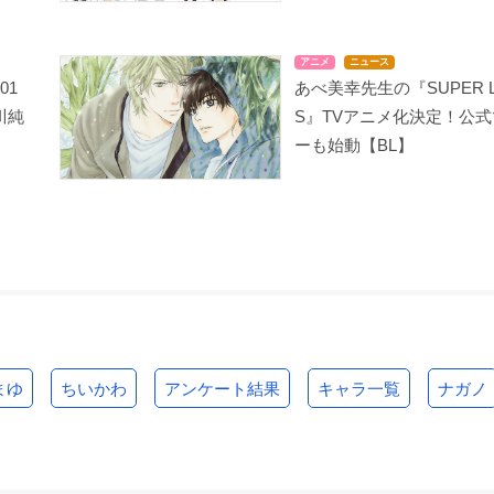
アニメ
ニュース
01
あべ美幸先生の『SUPER L
川純
S』TVアニメ化決定！公
ーも始動【BL】
まゆ
ちいかわ
アンケート結果
キャラ一覧
ナガノ