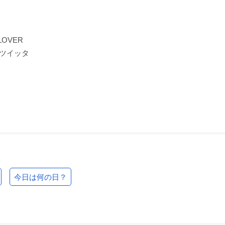
OVER
式ツイッタ
今日は何の日？