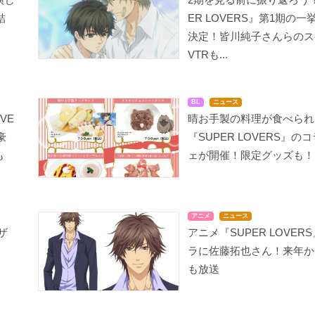
結
ER LOVERS』第1期の一
決定！皆川純子さんらのス
VTRも...
BL
ニュース
VE
晴お手製の料理が食べられ
豪
『SUPER LOVERS』の
も
ェが開催！限定グッズも！
アニメ
ニュース
ザ
アニメ『SUPER LOVER
ラに佐藤拓也さん！来年か
も放送