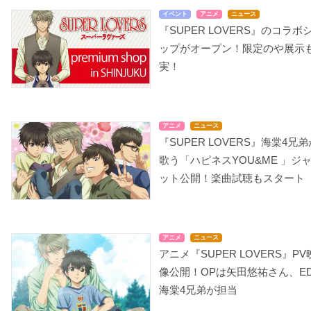
イベント
アニメ
ニュース
『SUPER LOVERS』のコラボ
ップがオープン！限定のや展示
実！
アニメ
ニュース
『SUPER LOVERS』海棠4兄弟
歌う「ハピネスYOU&ME 」ジ
ット公開！楽曲試聴もスタート
アニメ
ニュース
アニメ『SUPER LOVERS』PV
像公開！OPは矢田悠祐さん、E
海棠4兄弟が担当