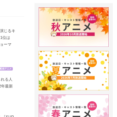
演じるキ
！1位は
ョーマ
配信アニメ
られる人
2年最新
『SUP