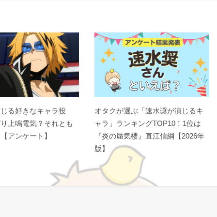
演じる好きなキャラ投
オタクが選ぶ「速水奨が演じるキ
ぱり上鳴電気？それとも
ャラ」ランキングTOP10！1位は
？【アンケート】
『炎の蜃気楼』直江信綱【2026年
版】