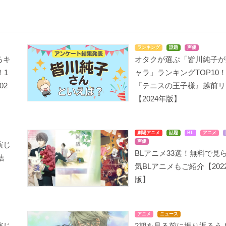
ランキング
話題
声優
るキ
オタクが選ぶ「皆川純子が
！1
ャラ」ランキングTOP10
02
『テニスの王子様』越前リ
【2024年版】
劇場アニメ
話題
BL
アニメ
声優
演じ
BLアニメ33選！無料で見
結
気BLアニメもご紹介【202
版】
アニメ
ニュース
演じ
2期を見る前に振り返ろう！