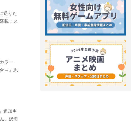
達に送りた
満載！ス
カラー
合～』思
S』追加キ
ん、沢海