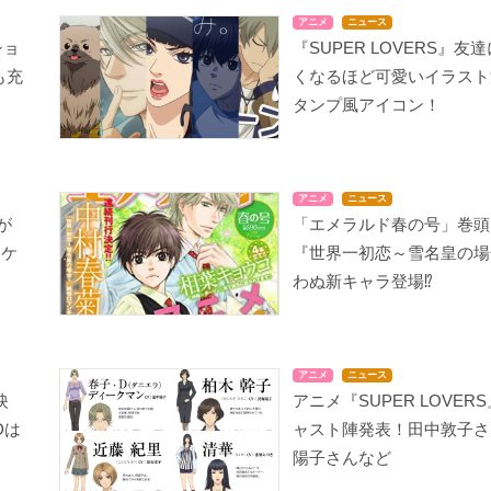
アニメ
ニュース
ショ
『SUPER LOVERS』友
も充
くなるほど可愛いイラスト
タンプ風アイコン！
アニメ
ニュース
が
「エメラルド春の号」巻頭
ャケ
『世界一初恋～雪名皇の場
わぬ新キャラ登場⁉︎
アニメ
ニュース
映
アニメ『SUPER LOVER
Dは
ャスト陣発表！田中敦子さ
陽子さんなど