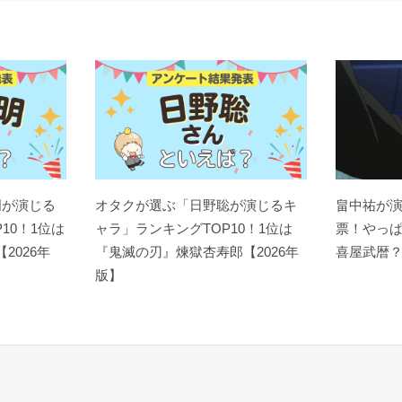
明が演じる
オタクが選ぶ「日野聡が演じるキ
畠中祐が
10！1位は
ャラ」ランキングTOP10！1位は
票！やっ
【2026年
『鬼滅の刃』煉󠄁獄杏寿郎【2026年
喜屋武暦
版】