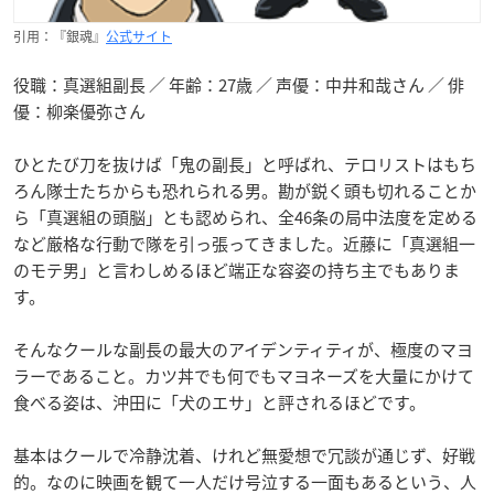
引用：『銀魂』
公式サイト
役職：真選組副長 ／ 年齢：27歳 ／ 声優：中井和哉さん ／ 俳
優：柳楽優弥さん
ひとたび刀を抜けば「鬼の副長」と呼ばれ、テロリストはもち
ろん隊士たちからも恐れられる男。勘が鋭く頭も切れることか
ら「真選組の頭脳」とも認められ、全46条の局中法度を定める
など厳格な行動で隊を引っ張ってきました。近藤に「真選組一
のモテ男」と言わしめるほど端正な容姿の持ち主でもありま
す。
そんなクールな副長の最大のアイデンティティが、極度のマヨ
ラーであること。カツ丼でも何でもマヨネーズを大量にかけて
食べる姿は、沖田に「犬のエサ」と評されるほどです。
基本はクールで冷静沈着、けれど無愛想で冗談が通じず、好戦
的。なのに映画を観て一人だけ号泣する一面もあるという、人