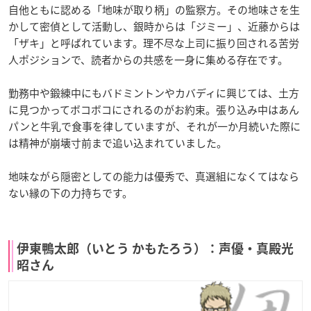
自他ともに認める「地味が取り柄」の監察方。その地味さを生
かして密偵として活動し、銀時からは「ジミー」、近藤からは
「ザキ」と呼ばれています。理不尽な上司に振り回される苦労
人ポジションで、読者からの共感を一身に集める存在です。
勤務中や鍛練中にもバドミントンやカバディに興じては、土方
に見つかってボコボコにされるのがお約束。張り込み中はあん
パンと牛乳で食事を律していますが、それが一か月続いた際に
は精神が崩壊寸前まで追い込まれていました。
地味ながら隠密としての能力は優秀で、真選組になくてはなら
ない縁の下の力持ちです。
伊東鴨太郎（いとう かもたろう）：声優・真殿光
昭さん