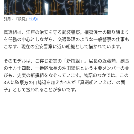
引用：『銀魂』
公式X
真選組は、江戸の治安を守る武装警察。攘夷浪士の取り締まり
を任務の中心としながら、交通整理のような一般警察の仕事も
こなす、現在の公安警察に近い組織として描かれています。
そのモデルは、ご存じ史実の「新撰組」。局長の近藤勲、副長
の土方十四郎、一番隊隊長の沖田総悟という主要メンバーの並
びも、史実の新撰組をなぞっています。物語のなかでは、この
3人に監察方の山崎退を加えた4人が「真選組といえばこの面
子」として扱われることが多いです。