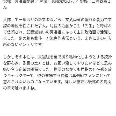
役職：真選組参謀 ／ 声優：真殿光昭さん ／ 俳優：三浦春馬さ
ん
入隊して一年ほどの新参者ながら、文武両道の優れた能力で参
謀の地位を任された才人。局長の近藤からも「先生」と呼ばれ
て信頼され、武闘派揃いの真選組にあって主に政治面で活躍し
ました。剣の腕も北斗一刀流免許皆伝という、まさに非の打ち
所のないインテリです。
しかしその本性は、真選組を裏で操り私物化しようとする狡猾
な野心家。副長の土方とは、お互い殺してやりたいほどに忌み
嫌い合う宿敵の関係でした。物語のなかでも屈指の存在感を放
つキャラクターで、彼の登場する長編は真選組ファンにとって
忘れられないものになっています。詳しい結末は後述の名場面
の章で触れますね。