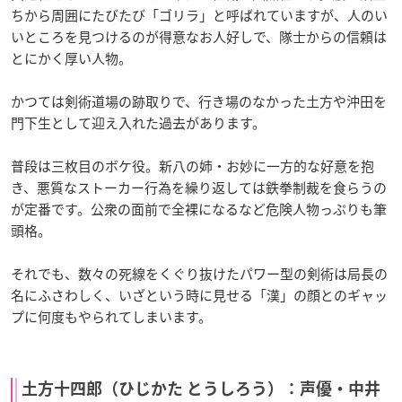
ちから周囲にたびたび「ゴリラ」と呼ばれていますが、人のい
いところを見つけるのが得意なお人好しで、隊士からの信頼は
とにかく厚い人物。
かつては剣術道場の跡取りで、行き場のなかった土方や沖田を
門下生として迎え入れた過去があります。
普段は三枚目のボケ役。新八の姉・お妙に一方的な好意を抱
き、悪質なストーカー行為を繰り返しては鉄拳制裁を食らうの
が定番です。公衆の面前で全裸になるなど危険人物っぷりも筆
頭格。
それでも、数々の死線をくぐり抜けたパワー型の剣術は局長の
名にふさわしく、いざという時に見せる「漢」の顔とのギャッ
プに何度もやられてしまいます。
土方十四郎（ひじかた とうしろう）：声優・中井