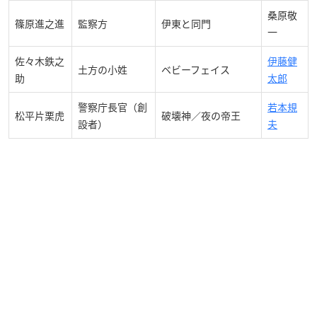
桑原敬
篠原進之進
監察方
伊東と同門
一
佐々木鉄之
伊藤健
土方の小姓
ベビーフェイス
助
太郎
警察庁長官（創
若本規
松平片栗虎
破壊神／夜の帝王
設者）
夫