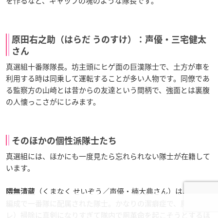
を作るなど、ギャップの塊のような隊長です。
原田右之助（はらだ うのすけ）：声優・三宅健太
さん
真選組十番隊隊長。坊主頭にヒゲ面の巨漢隊士で、土方が車を
利用する時は同乗して運転することが多い人物です。同僚であ
る監察方の山崎とは昔からの友達という間柄で、強面とは裏腹
の人懐っこさがにじみます。
そのほかの個性派隊士たち
真選組には、ほかにも一度見たら忘れられない隊士が在籍して
います。
（くまなく せいぞう／声優・楠大典さん）は、隊の再
隈無清蔵
編成で一番隊に配属された隊士。かなりの潔癖症で、厠（トイ
レ）掃除に真剣になりすぎて隊内で厠革命を起こそうとするほ