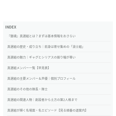
『銀魂』真選組とは？まずは基本情報をおさらい
真選組の歴史・成り立ち｜前身は寄せ集めの「浪士組」
真選組の魅力｜ギャグとシリアスの振り幅が尊い
真選組メンバー一覧【早見表】
真選組の主要メンバー＆声優｜個別プロフィール
真選組のその他の隊長・隊士
真選組の関連人物｜創設者から土方の第2人格まで
真選組が輝く名場面・名エピソード【見る順番の道案内】