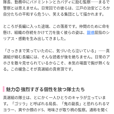
隊長、勤務中にバドミントンとカバディに励む監察……まるで
警察とは思えません。日常回での彼らは、江戸の治安どころか
自分たちの平和すら危うい、笑える集団として描かれます。
ところが長編に入った途端、この落差です。仲間のために命を
懸け、組織の存続をかけて刀を抜く彼らの姿は、
銀魂
屈指のシ
リアス・感動を生み出してきました。
「さっきまで笑っていたのに、気づいたら泣いている」——真
選組が絡む長編には、そんな読者が後を絶ちません。日常のア
ホさを散々見せられているからこそ、本気の場面で胸が熱くな
る。この緩急こそが真選組の真骨頂です。
魅力② 強烈すぎる個性を放つ隊士たち
真選組の隊士は、とにかく一人ひとりのキャラが立っていま
す。「ゴリラ」と呼ばれる局長、「鬼の副長」と恐れられるマ
ヨラー、爽やか顔のドS、地味さが取り柄の監察。通称を聞く