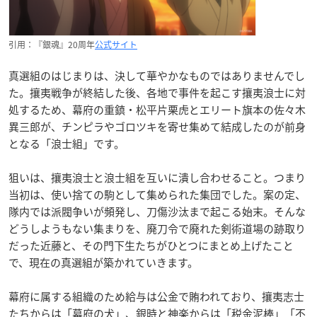
引用：『銀魂』20周年
公式サイト
真選組のはじまりは、決して華やかなものではありませんでし
た。攘夷戦争が終結した後、各地で事件を起こす攘夷浪士に対
処するため、幕府の重鎮・松平片栗虎とエリート旗本の佐々木
異三郎が、チンピラやゴロツキを寄せ集めて結成したのが前身
となる「浪士組」です。
狙いは、攘夷浪士と浪士組を互いに潰し合わせること。つまり
当初は、使い捨ての駒として集められた集団でした。案の定、
隊内では派閥争いが頻発し、刀傷沙汰まで起こる始末。そんな
どうしようもない集まりを、廃刀令で廃れた剣術道場の跡取り
だった近藤と、その門下生たちがひとつにまとめ上げたこと
で、現在の真選組が築かれていきます。
幕府に属する組織のため給与は公金で賄われており、攘夷志士
たちからは「幕府の犬」、銀時と神楽からは「税金泥棒」「不