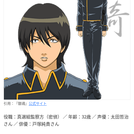
引用：『銀魂』
公式サイト
役職：真選組監察方（密偵） ／ 年齢：32歳 ／ 声優：太田哲治
さん ／ 俳優：戸塚純貴さん