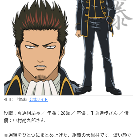
引用：『銀魂』
公式サイト
役職：真選組局長 ／ 年齢：28歳 ／ 声優：千葉進歩さん ／ 俳
優：中村勘九郎さん
真選組をひとつにまとめ上げた、組織の大黒柱です。濃い顔立