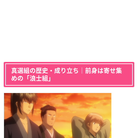
真選組の歴史・成り立ち｜前身は寄せ集
めの「浪士組」