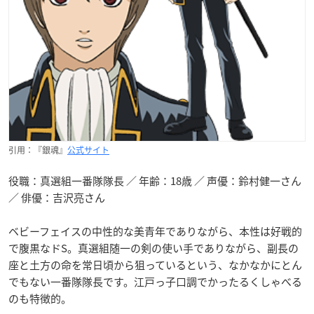
引用：『銀魂』
公式サイト
役職：真選組一番隊隊長 ／ 年齢：18歳 ／ 声優：鈴村健一さん
／ 俳優：吉沢亮さん
ベビーフェイスの中性的な美青年でありながら、本性は好戦的
で腹黒なドS。真選組随一の剣の使い手でありながら、副長の
座と土方の命を常日頃から狙っているという、なかなかにとん
でもない一番隊隊長です。江戸っ子口調でかったるくしゃべる
のも特徴的。