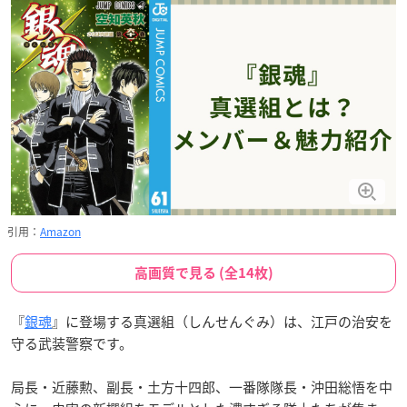
引用：
Amazon
高画質で見る (全14枚)
『
銀魂
』に登場する真選組（しんせんぐみ）は、江戸の治安を
守る武装警察です。
局長・近藤勲、副長・土方十四郎、一番隊隊長・沖田総悟を中