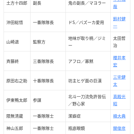
土方十四郎
副長
鬼の副長／マヨラー
哉
鈴村健
沖田総悟
一番隊隊長
ドS／バズーカ愛用
一
地味が取り柄／ジミ
太田哲
山崎退
監察方
ー
治
櫻井孝
斉藤終
三番隊隊長
アフロ／寡黙
宏
三宅健
原田右之助
十番隊隊長
坊主ヒゲ面の巨漢
太
北斗一刀流免許皆伝
真殿光
伊東鴨太郎
参謀
／野心家
昭
隈無清蔵
一番隊隊士
潔癖症
楠大典
神山五郎
一番隊隊士
瓶底眼鏡
関俊彦