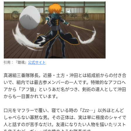
引用：『銀魂』
公式サイト
真選組三番隊隊長。近藤・土方・沖田とは結成前からの付き合
いで、組内では最古参メンバーの一人です。特徴的なアフロヘ
アから「アフ狼」というあだ名がつき、剣術の達人として沖田
からも一目置かれています。
口元をマフラーで覆い、寝ている時の「Zzz…」以外ほとんど
しゃべらない寡黙な男。その正体は、実は単に極度のシャイで
人と話すのが苦手なだけ。友達になりたい人物を描いたリスト