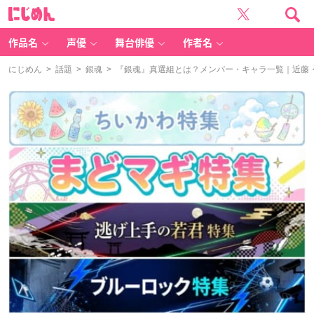
に
じ
め
ん
作品名
声優
舞台俳優
作者名
にじめん
>
話題
>
銀魂
> 『銀魂』真選組とは？メンバー・キャラ一覧｜近藤