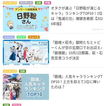
ランキング
アンケート
話題
声優
オタクが選ぶ「日野聡が演じる
キャラ」ランキングTOP10！1位
は『鬼滅の刃』煉󠄁獄杏寿郎【202
6年版】
2コメント
イベント
フェア
ニュース
「銀魂×萩市」銀時たちとトビ
ーくんが空の玄関口でお出迎え♪
「銀魂暦」10月1日開幕、萩・石
見空港コラボ決定
ランキング
話題
『銀魂』人気キャラランキングT
OP10！土方を抑えて1位に輝い
たのは？
話題
アニメ