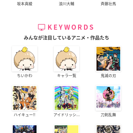
坂本真綾
浪川大輔
斉藤壮馬
KEYWORDS
みんなが注目しているアニメ・作品たち
ちいかわ
キャラ一覧
鬼滅の刃
ハイキュー!!
アイドリッシ...
刀剣乱舞