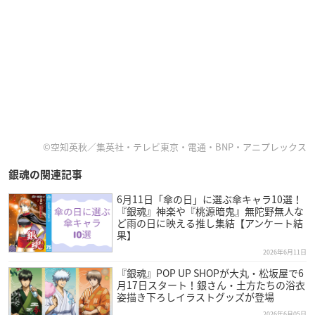
©空知英秋／集英社・テレビ東京・電通・BNP・アニプレックス
銀魂の関連記事
6月11日「傘の日」に選ぶ傘キャラ10選！
『銀魂』神楽や『桃源暗鬼』無陀野無人な
ど雨の日に映える推し集結【アンケート結
果】
2026年6月11日
『銀魂』POP UP SHOPが大丸・松坂屋で6
月17日スタート！銀さん・土方たちの浴衣
姿描き下ろしイラストグッズが登場
2026年6月05日