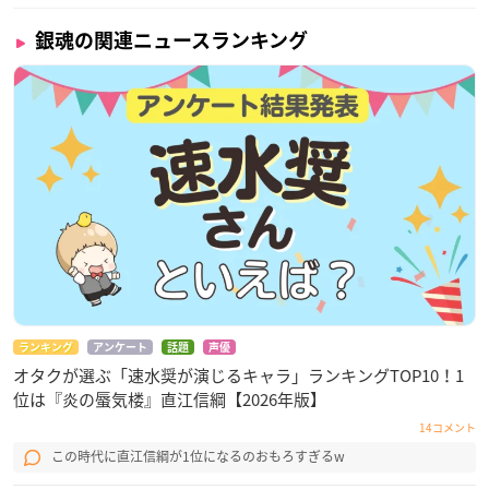
銀魂の関連ニュースランキング
ランキング
アンケート
話題
声優
オタクが選ぶ「速水奨が演じるキャラ」ランキングTOP10！1
位は『炎の蜃気楼』直江信綱【2026年版】
14コメント
この時代に直江信綱が1位になるのおもろすぎるw