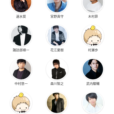
速水奨
宮野真守
木村昴
諏訪部順一
花江夏樹
村瀬歩
中村悠一
森川智之
武内駿輔