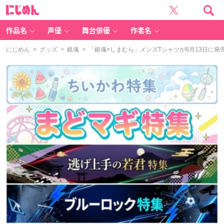
に
じ
め
ん
作品名
声優
舞台俳優
作者名
にじめん
>
グッズ
>
銀魂
> 「銀魂×しまむら」メンズTシャツが6月13日に