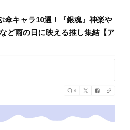
選ぶ傘キャラ10選！『銀魂』神楽や
人など雨の日に映える推し集結【ア
4