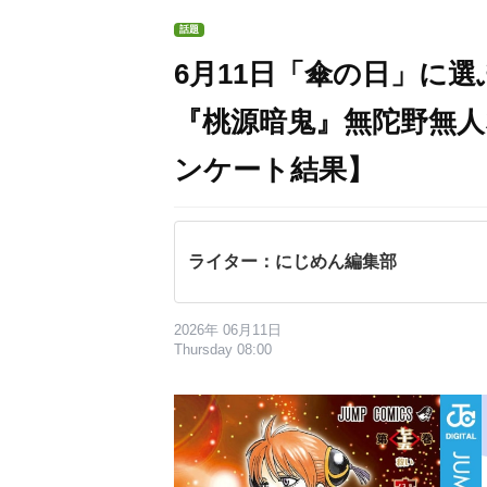
話題
6月11日「傘の日」に
『桃源暗鬼』無陀野無
ンケート結果】
ライター：にじめん編集部
2026年 06月11日
Thursday 08:00