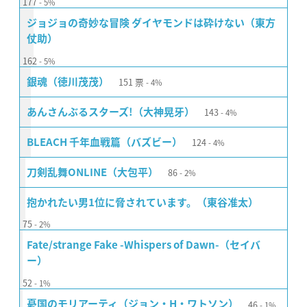
177
5%
ジョジョの奇妙な冒険 ダイヤモンドは砕けない（東方
仗助）
162
5%
151
票
銀魂（徳川茂茂）
4%
143
あんさんぶるスターズ!（大神晃牙）
4%
124
BLEACH 千年血戦篇（バズビー）
4%
86
刀剣乱舞ONLINE（大包平）
2%
抱かれたい男1位に脅されています。（東谷准太）
75
2%
Fate/strange Fake -Whispers of Dawn-（セイバ
ー）
52
1%
46
憂国のモリアーティ（ジョン・H・ワトソン）
1%