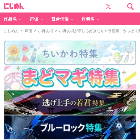
に
じ
め
ん
作品名
声優
舞台俳優
作者名
にじめん
>
声優
>
小野友樹
> 小野友樹が演じる好きなキャラ投票！やっぱり