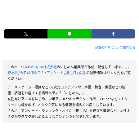
記事の内容について報告する
このページは
kusuguru株式会社
のにじめん編集部が作成・配信しています。
小
野友樹
/
今日は何の日？
/
アンケート
/
誕生日
/
話題
の最新情報はリンク先をご覧
ください。
アニメ・ゲーム・漫画などの2次元コンテンツや、声優・舞台・俳優などの情
報・話題をお届けする情報メディア「にじめん」。
女性向けアニメをはじめ、少年アニメやキャラクター作品、VTuberなどストリー
マーにも幅を広げ、オタクが気になる情報を幅広くお届けしています。
さらに、アンケート・ランキング・オタ活（推し活）お役立ち情報など、女性オ
タクがワクワク楽しめるようなコンテンツも発信しています。