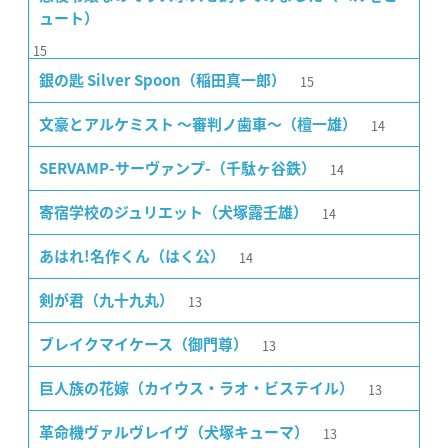
ュート）
15
15
銀の匙 Silver Spoon（稲田真一郎）
14
文豪とアルケミスト 〜審判ノ歯車〜（檀一雄）
14
SERVAMP-サーヴァンプ-（千駄ヶ谷鉄）
14
寄宿学校のジュリエット（犬塚露壬雄）
14
あはれ!名作くん（はく公）
13
剣が君（九十九丸）
13
ブレイクマイケース（御門尊）
13
巨人族の花嫁（カイウス・ラオ・ビステイル）
13
革命機ヴァルヴレイヴ（犬塚キューマ）