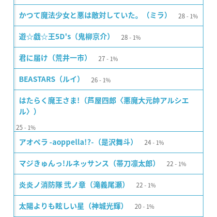
28
かつて魔法少女と悪は敵対していた。（ミラ）
1%
28
遊☆戯☆王5D's（鬼柳京介）
1%
27
君に届け（荒井一市）
1%
26
BEASTARS（ルイ）
1%
はたらく魔王さま!（芦屋四郎〈悪魔大元帥アルシエ
ル〉）
25
1%
24
アオペラ -aoppella!?-（是沢舞斗）
1%
22
マジきゅんっ!ルネッサンス（帯刀凛太郎）
1%
22
炎炎ノ消防隊 弐ノ章（滝義尾瀬）
1%
20
太陽よりも眩しい星（神城光輝）
1%