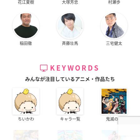
花江夏樹
大塚芳忠
村瀬歩
稲田徹
斉藤壮馬
三宅健太
KEYWORDS
みんなが注目しているアニメ・作品たち
ちいかわ
キャラ一覧
鬼滅の刃