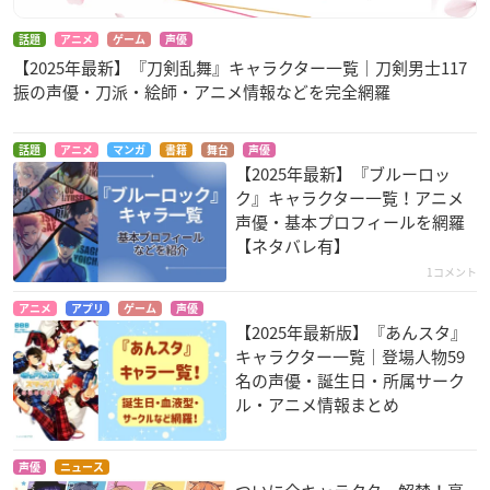
話題
アニメ
ゲーム
声優
【2025年最新】『刀剣乱舞』キャラクター一覧｜刀剣男士117
振の声優・刀派・絵師・アニメ情報などを完全網羅
話題
アニメ
マンガ
書籍
舞台
声優
【2025年最新】『ブルーロッ
ク』キャラクター一覧！アニメ
声優・基本プロフィールを網羅
【ネタバレ有】
1コメント
アニメ
アプリ
ゲーム
声優
【2025年最新版】『あんスタ』
キャラクター一覧｜登場人物59
名の声優・誕生日・所属サーク
ル・アニメ情報まとめ
声優
ニュース