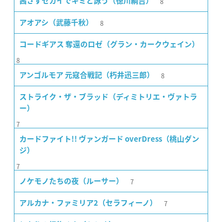
8
茜さすセカイでキミと詠う（徳川綱吉）
8
アオアシ（武藤千秋）
コードギアス 奪還のロゼ（グラン・カークウェイン）
8
8
アンゴルモア 元寇合戦記（朽井迅三郎）
ストライク・ザ・ブラッド（ディミトリエ・ヴァトラ
ー）
7
カードファイト!! ヴァンガード overDress（桃山ダン
ジ）
7
7
ノケモノたちの夜（ルーサー）
7
アルカナ・ファミリア2（セラフィーノ）