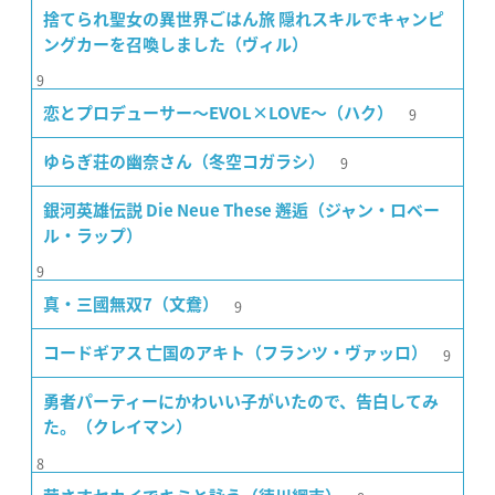
捨てられ聖女の異世界ごはん旅 隠れスキルでキャンピ
ングカーを召喚しました（ヴィル）
9
9
恋とプロデューサー〜EVOL×LOVE〜（ハク）
9
ゆらぎ荘の幽奈さん（冬空コガラシ）
銀河英雄伝説 Die Neue These 邂逅（ジャン・ロベー
ル・ラップ）
9
9
真・三國無双7（文鴦）
9
コードギアス 亡国のアキト（フランツ・ヴァッロ）
勇者パーティーにかわいい子がいたので、告白してみ
た。（クレイマン）
8