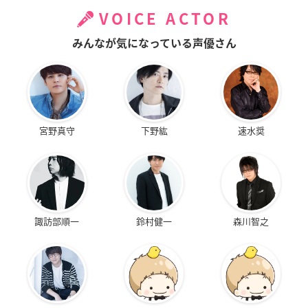
VOICE ACTOR
みんなが気になっている声優さん
宮野真守
下野紘
速水奨
諏訪部順一
鈴村健一
森川智之