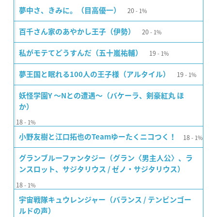
20
夢中さ、きみに。（目高優一）
1%
20
百千さん家のあやかし王子（伊勢）
1%
19
私がモテてどうすんだ（五十嵐祐輔）
1%
19
夢王国と眠れる100人の王子様（アルタイル）
1%
妖怪学園Y 〜Nとの遭遇〜（バケーラ、剣豪紅丸 ほ
か）
18
1%
18
小野友樹と江口拓也のTeamゆーたくニコつく！
1%
グランブルーファンタジー（グラン〈男主人公〉、ラ
ンスロット、サジタリウス / ゼノ・サジタリウス）
18
1%
宇宙戦隊キュウレンジャー（バランス / テンビンゴー
ルドの声）