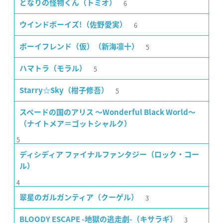
6
となりの怪物くん（トミオ）
6
ウインドボーイズ!（佐野愛実）
5
ボーイフレンド（仮）（新海凛十）
5
ハマトラ（モラル）
5
Starry☆Sky（柑子修吾）
スペードの国のアリス 〜Wonderful Black World〜
（ナイトメア＝ゴットシャルク）
5
ディシディア ファイナルファンタジー（ロック・コー
ル）
4
3
翠星のガルガンティア（クーゲル）
3
BLOODY ESCAPE -地獄の逃走劇-（キサラギ）