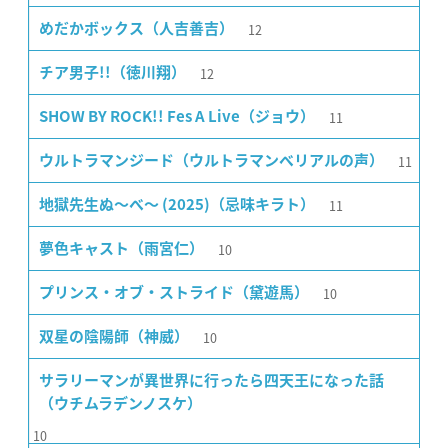
12
めだかボックス（人吉善吉）
12
チア男子!!（徳川翔）
11
SHOW BY ROCK!! Fes A Live（ジョウ）
11
ウルトラマンジード（ウルトラマンベリアルの声）
11
地獄先生ぬ〜べ〜 (2025)（忌味キラト）
10
夢色キャスト（雨宮仁）
10
プリンス・オブ・ストライド（黛遊馬）
10
双星の陰陽師（神威）
サラリーマンが異世界に行ったら四天王になった話
（ウチムラデンノスケ）
10