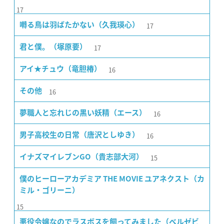
17
17
囀る鳥は羽ばたかない（久我瑛心）
17
君と僕。（塚原要）
16
アイ★チュウ（竜胆椿）
16
その他
16
夢職人と忘れじの黒い妖精（エース）
16
男子高校生の日常（唐沢としゆき）
15
イナズマイレブンGO（貴志部大河）
僕のヒーローアカデミア THE MOVIE ユアネクスト（カ
ミル・ゴリーニ）
15
悪役令嬢なのでラスボスを飼ってみました（ベルゼビ