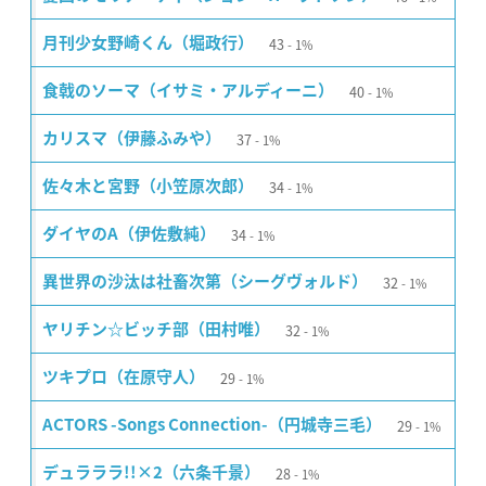
43
月刊少女野崎くん（堀政行）
1%
40
食戟のソーマ（イサミ・アルディーニ）
1%
37
カリスマ（伊藤ふみや）
1%
34
佐々木と宮野（小笠原次郎）
1%
34
ダイヤのA（伊佐敷純）
1%
32
異世界の沙汰は社畜次第（シーグヴォルド）
1%
32
ヤリチン☆ビッチ部（田村唯）
1%
29
ツキプロ（在原守人）
1%
29
ACTORS -Songs Connection-（円城寺三毛）
1%
28
デュラララ!!×2（六条千景）
1%