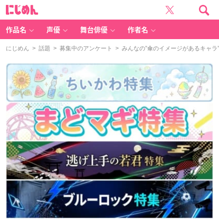
に
じ
め
ん
作品名
声優
舞台俳優
作者名
にじめん
>
話題
>
募集中のアンケート
> みんなの”傘のイメージがあるキャラ