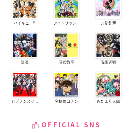
ハイキュー!!
アイドリッシ...
刀剣乱舞
銀魂
暗殺教室
呪術廻戦
ヒプノシスマ...
名探偵コナン
忍たま乱太郎
OFFICIAL SNS