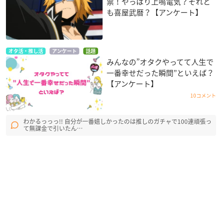
票！やっぱり上鳴電気？それと
も喜屋武暦？【アンケート】
オタ活・推し活
アンケート
話題
みんなの”オタクやってて人生で
一番幸せだった瞬間”といえば？
【アンケート】
10コメント
わかるっっっ!! 自分が一番嬉しかったのは推しのガチャで100連頑張っ
て無課金で引いたん…