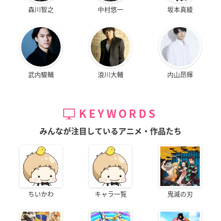
森川智之
中村悠一
坂本真綾
武内駿輔
浪川大輔
内山昂輝
KEYWORDS
みんなが注目しているアニメ・作品たち
ちいかわ
キャラ一覧
鬼滅の刃