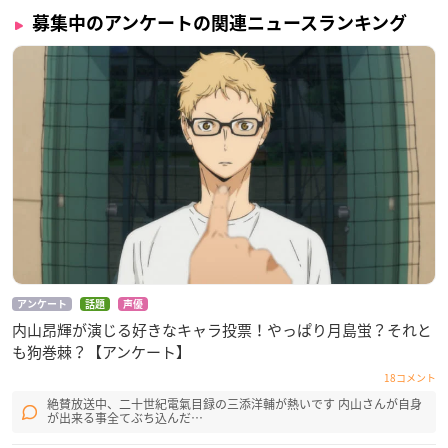
募集中のアンケートの関連ニュースランキング
アンケート
話題
声優
内山昂輝が演じる好きなキャラ投票！やっぱり月島蛍？それと
も狗巻棘？【アンケート】
18コメント
絶賛放送中、二十世紀電氣目録の三添洋輔が熱いです 内山さんが自身
が出来る事全てぶち込んだ…