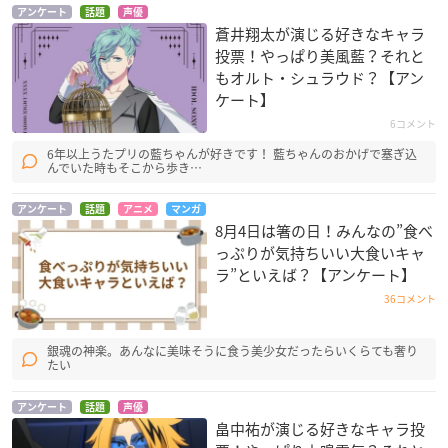
アンケート
話題
声優
蒼井翔太が演じる好きなキャラ
投票！やっぱり美風藍？それと
もオルト・シュラウド？【アン
ケート】
6コメント
6年以上うたプリの藍ちゃんが好きです！ 藍ちゃんのおかげで塞ぎ込
んでいた時もそこから歩き…
アンケート
話題
アニメ
マンガ
8月4日は箸の日！みんなの”食べ
っぷりが気持ちいい大食いキャ
ラ”といえば？【アンケート】
36コメント
銀魂の神楽。あんなに美味そうに食う美少女だったらいくらても奢り
たい
アンケート
話題
声優
畠中祐が演じる好きなキャラ投