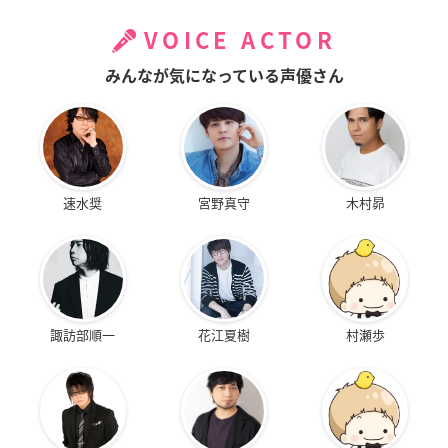
VOICE ACTOR
みんなが気になっている声優さん
速水奨
宮野真守
木村昴
諏訪部順一
花江夏樹
村瀬歩