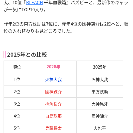
太、10位『
BLEACH
千年血戦篇』バズビーと、最新作のキャラ
が一気にTOP10入り。
昨年2位の東方仗助は7位に、昨年4位の國神錬介は2位へと、順
位の入れ替わりも見どころでした。
2025年との比較
順位
2026年
2025年
1位
火神大我
火神大我
2位
國神錬介
東方仗助
3位
桃角桜介
大神晃牙
4位
白鳥珠那
國神錬介
5位
兵藤将太
大包平