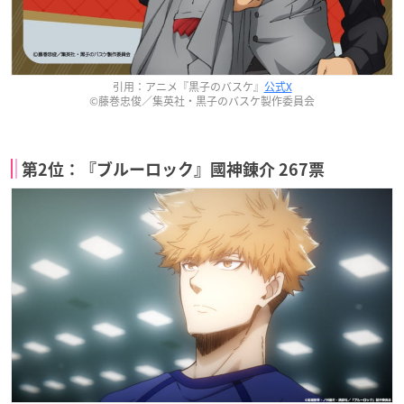
引用：アニメ『黒子のバスケ』
公式X
©藤巻忠俊／集英社・黒子のバスケ製作委員会
第2位：『ブルーロック』國神錬介 267票