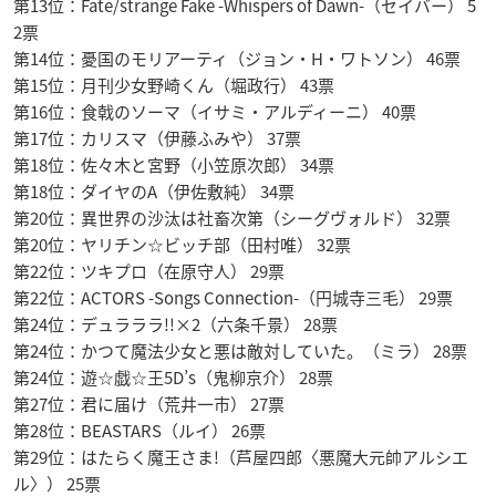
第13位：Fate/strange Fake -Whispers of Dawn-（セイバー） 5
2票
第14位：憂国のモリアーティ（ジョン・H・ワトソン） 46票
第15位：月刊少女野崎くん（堀政行） 43票
第16位：食戟のソーマ（イサミ・アルディーニ） 40票
第17位：カリスマ（伊藤ふみや） 37票
第18位：佐々木と宮野（小笠原次郎） 34票
第18位：ダイヤのA（伊佐敷純） 34票
第20位：異世界の沙汰は社畜次第（シーグヴォルド） 32票
第20位：ヤリチン☆ビッチ部（田村唯） 32票
第22位：ツキプロ（在原守人） 29票
第22位：ACTORS -Songs Connection-（円城寺三毛） 29票
第24位：デュラララ!!×2（六条千景） 28票
第24位：かつて魔法少女と悪は敵対していた。（ミラ） 28票
第24位：遊☆戯☆王5D’s（鬼柳京介） 28票
第27位：君に届け（荒井一市） 27票
第28位：BEASTARS（ルイ） 26票
第29位：はたらく魔王さま!（芦屋四郎〈悪魔大元帥アルシエ
ル〉） 25票