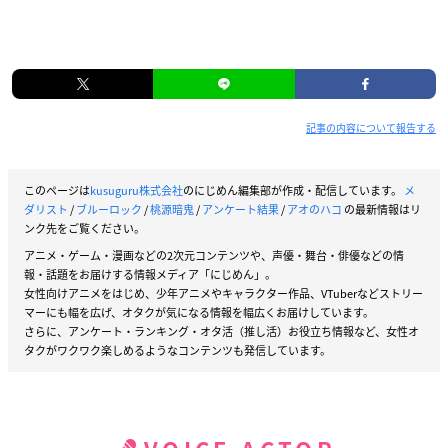
記事の内容について報告する
このページは
kusuguru株式会社
のにじめん編集部が作成・配信しています。
メ
ダリスト
/
ブルーロック
/
桃源暗鬼
/
アンケート結果
/
アオのハコ
の最新情報はリ
ンク先をご覧ください。
アニメ・ゲーム・漫画などの2次元コンテンツや、声優・舞台・俳優などの情
報・話題をお届けする情報メディア「にじめん」。
女性向けアニメをはじめ、少年アニメやキャラクター作品、VTuberなどストリー
マーにも幅を広げ、オタクが気になる情報を幅広くお届けしています。
さらに、アンケート・ランキング・オタ活（推し活）お役立ち情報など、女性オ
タクがワクワク楽しめるようなコンテンツも発信しています。