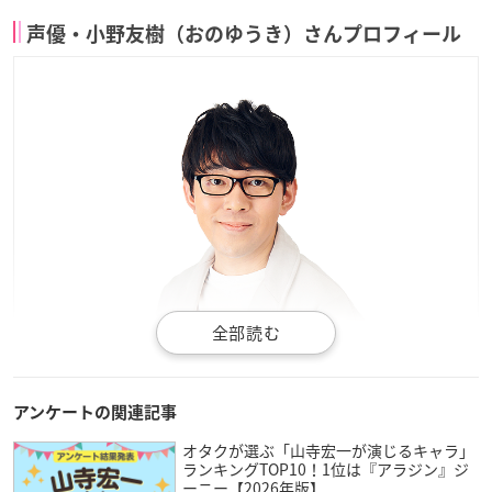
声優・小野友樹（おのゆうき）さんプロフィール
アンケートの関連記事
引用：小野友樹さん
公式サイト
オタクが選ぶ「山寺宏一が演じるキャラ」
ランキングTOP10！1位は『アラジン』ジ
ーニー【2026年版】
小野友樹
さんは静岡県出身で現在フリーで活動しており、今年