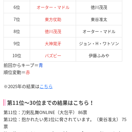
6位
オーター・マドル
徳川茂茂
7位
東方仗助
東谷准太
8位
徳川茂茂
オーター・マドル
9位
大神晃牙
ジョン・H・ワトソン
10位
バズビー
伊藤ふみや
前回からキープ＝
青
順位変動＝
赤
※2025年の結果は
こちら
第11位〜30位までの結果はこちら！
第11位：刀剣乱舞ONLINE（大包平） 86票
第12位：抱かれたい男1位に脅されています。（東谷准太） 75
票