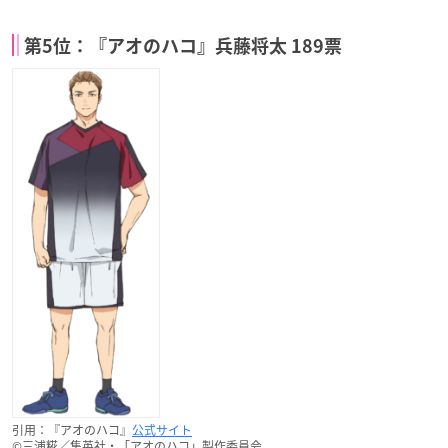
第5位：『アオのハコ』兵藤将太 189票
引用：『アオのハコ』
公式サイト
©三浦糀／集英社・「アオのハコ」製作委員会