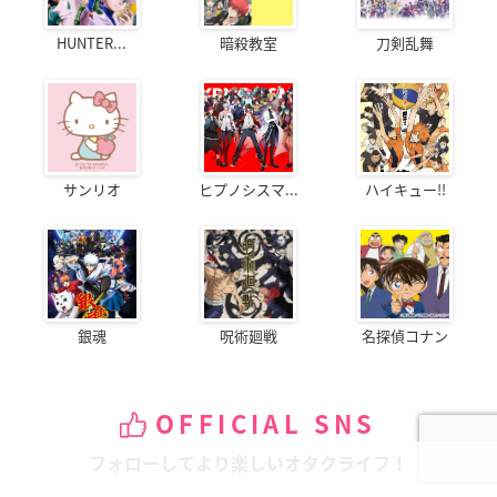
HUNTER...
暗殺教室
刀剣乱舞
サンリオ
ヒプノシスマ...
ハイキュー!!
銀魂
呪術廻戦
名探偵コナン
OFFICIAL SNS
フォローしてより楽しいオタクライフ！