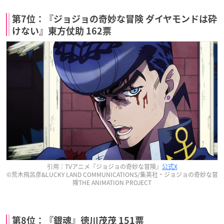
第7位：『ジョジョの奇妙な冒険 ダイヤモンドは砕
けない』東方仗助 162票
引用：TVアニメ『ジョジョの奇妙な冒険』
公式X
©荒木飛呂彦&LUCKY LAND COMMUNICATIONS/集英社・ジョジョの奇妙な冒
険THE ANIMATION PROJECT
第8位：『銀魂』徳川茂茂 151票