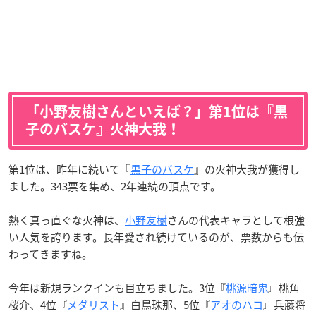
「小野友樹さんといえば？」第1位は『黒
子のバスケ』火神大我！
第1位は、昨年に続いて『
黒子のバスケ
』の火神大我が獲得し
ました。343票を集め、2年連続の頂点です。
熱く真っ直ぐな火神は、
小野友樹
さんの代表キャラとして根強
い人気を誇ります。長年愛され続けているのが、票数からも伝
わってきますね。
今年は新規ランクインも目立ちました。3位『
桃源暗鬼
』桃角
桜介、4位『
メダリスト
』白鳥珠那、5位『
アオのハコ
』兵藤将