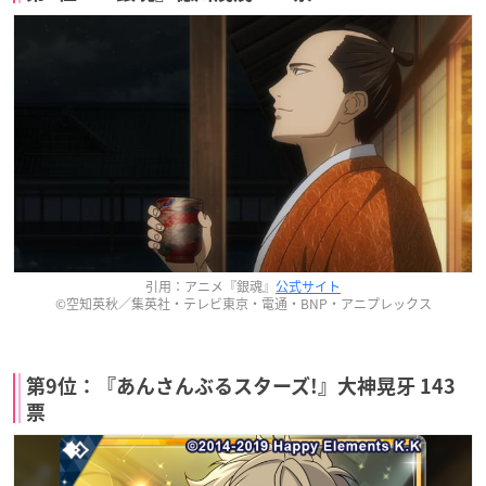
引用：アニメ『銀魂』
公式サイト
©空知英秋／集英社・テレビ東京・電通・BNP・アニプレックス
第9位：『あんさんぶるスターズ!』大神晃牙 143
票