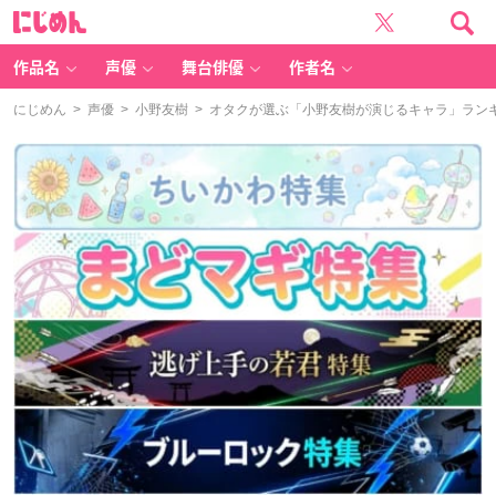
に
じ
め
ん
作品名
声優
舞台俳優
作者名
にじめん
>
声優
>
小野友樹
> オタクが選ぶ「小野友樹が演じるキャラ」ランキン