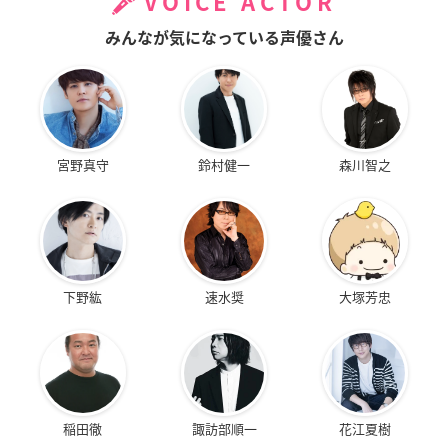
VOICE ACTOR
みんなが気になっている声優さん
宮野真守
鈴村健一
森川智之
下野紘
速水奨
大塚芳忠
稲田徹
諏訪部順一
花江夏樹