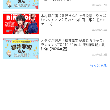
で42歳を迎えます。
2026年6月17日
木村昴が演じる好きなキャラ投票！やっぱ
TVアニメ『君が望む永遠』の世界に魅了されたことをきっかけ
りジャイアン？それとも山田一郎？【アン
に声優を志し、養成所を経てアトミックモンキーの一般公募オ
ケート】
ーディションに合格、2006年にデビューしました。
2026年6月15日
オタクが選ぶ「櫻井孝宏が演じるキャラ」
2013年には声優アワードで助演男優賞を受賞。音楽活動も行う
ランキングTOP10！1位は『呪術廻戦』夏
など、多方面で活躍する人気声優さんです。
油傑【2026年版】
2026年6月13日
もっと見る
調査概要
調査期間：2026年6月8日（月）～6月19日（金）
有効投票数：3,512票