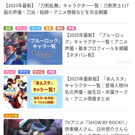
【2025年最新】『刀剣乱舞』キャラクター一覧｜刀剣男士117
振の声優・刀派・絵師・アニメ情報などを完全網羅
話題
アニメ
マンガ
書籍
舞台
声優
【2025年最新】『ブルーロッ
ク』キャラクター一覧！アニメ
声優・基本プロフィールを網羅
【ネタバレ有】
1コメント
アニメ
アプリ
ゲーム
声優
【2025年最新版】『あんスタ』
キャラクター一覧｜登場人物59
名の声優・誕生日・所属サーク
ル・アニメ情報まとめ
ニュース
TVアニメ『SHOW BY ROCK!! 』
伊東健人さん、白井悠介さんら