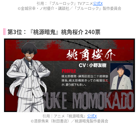
引用：『ブルーロック』TVアニメ
公式X
©金城宗幸・ノ村優介・講談社／「ブルーロック」製作委員会
第3位：『桃源暗鬼』桃角桜介 240票
引用：アニメ『桃源暗鬼』
公式X
©漆原侑来（秋田書店）／桃源暗鬼製作委員会