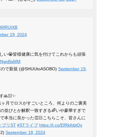
it06fRUIXB
mber 19, 2024
しい😭皆様健康に気を付けてこれからも頑張
SbxNgpBqMM
新規 (@SHUUtoASOBO)
September 19,
🙏🏻✨
ぐ1ヶ月でロスがすごいところ、何よりのご褒美
️席の並びとか解釈一致すぎる🌈いや豪華すぎで
さんで本当に良かった👏🏻こちらこそ、皆さんに
たプリST
#STライブ
https://t.co/EfRkihbtQv
82)
September 18, 2024