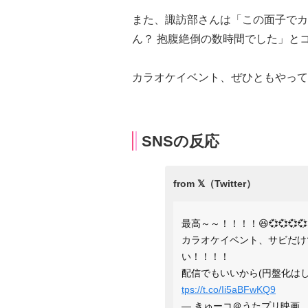
また、諏訪部さんは「この面子でカ
ん？ 抱腹絶倒の数時間でした」と
カラオケイベント、ぜひともやって
SNSの反応
最高～～！！！！😆💞💞💞💞
カラオケイベント、サビだけ
い！！！！
配信でもいいから(円盤化は
tps://t.co/Ii5aBFwKQ9
— きゅーコ＠うたプリ映画。。✨