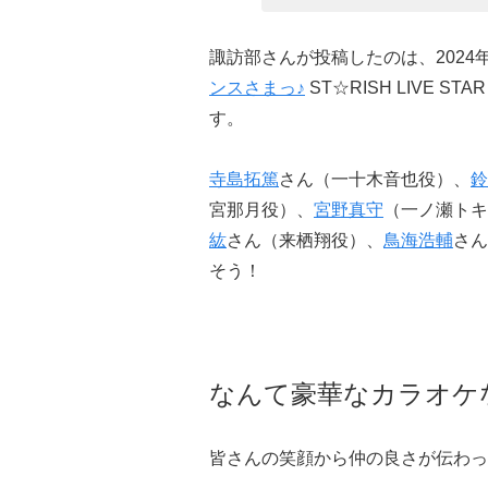
諏訪部さんが投稿したのは、2024
ンスさまっ♪
ST☆RISH LIVE ST
す。
寺島拓篤
さん（一十木音也役）、
鈴
宮那月役）、
宮野真守
（一ノ瀬トキ
紘
さん（来栖翔役）、
鳥海浩輔
さん
そう！
なんて豪華なカラオケ
皆さんの笑顔から仲の良さが伝わっ