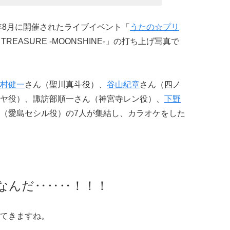
年8月に開催されたライブイベント「
うたの☆プリ
AR TREASURE -MOONSHINE-」の打ち上げ写真で
村健一
さん（聖川真斗役）、
谷山紀章
さん（四ノ
ヤ役）、諏訪部順一さん（神宮寺レン役）、
下野
（愛島セシル役）の7人が集結し、カラオケをした
なんだ‥‥‥！！！
てきますね。