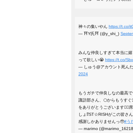
神々の集いやん
https://t.co/
— ⛩️Y氏⛩️ (@y_shi_)
Septe
みんな仲良しすぎて本当に嬉
って欲しい😭
https://t.co/
— しゅう@アカウント死んだので
2024
もうガチで仲良しなの最高です
諏訪部さん、🌕からもうす
をありがとうございます🙇‍♀
しょ⁉️ST☆RISHがこの皆
感謝しかありませんっ🥹
#う
— marimo (@marimo_1621