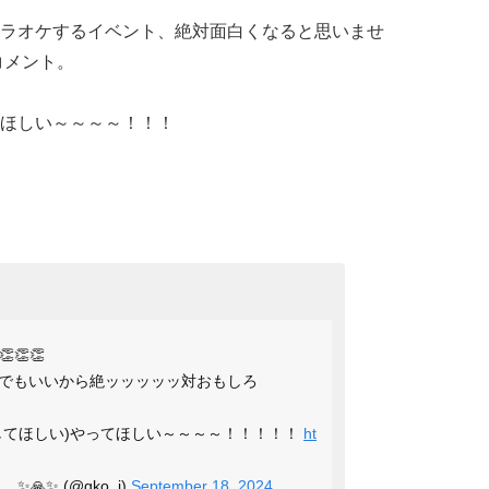
ラオケするイベント、絶対面白くなると思いませ
コメント。
ほしい～～～～！！！
👏👏
でもいいから絶ッッッッッ対おもしろ
してほしい)やってほしい～～～～！！！！！
ht
🙏✨ (@qko_i)
September 18, 2024