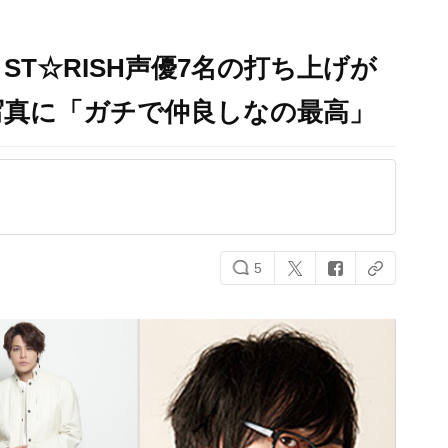
T☆RISH声優7名の打ち上げが
写真に「ガチで仲良しなの最高」
5