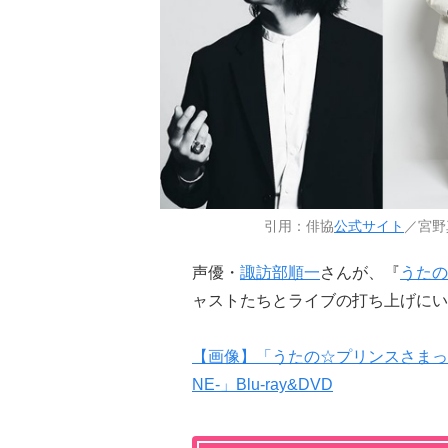
引用：俳協
公式サイト
／宮野
声優・
諏訪部順一
さんが、『
うたの
ャストたちとライブの打ち上げにい
【画像】「うたの☆プリンスさまっ♪ ST☆R
NE-」Blu-ray&DVD