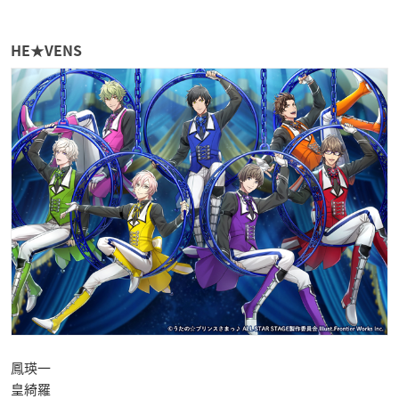
HE★VENS
鳳瑛一
皇綺羅