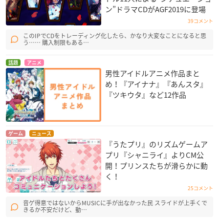
ン”ドラマCDがAGF2019に登場
39コメント
このIPでCDをトレーディング化したら、かなり大変なことになると思
う…… 購入制限もある…
話題
アニメ
男性アイドルアニメ作品まと
め！『アイナナ』『あんスタ』
『ツキウタ』など12作品
ゲーム
ニュース
『うたプリ』のリズムゲームア
プリ『シャニライ』よりCM公
開！プリンスたちが滑らかに動
く！
25コメント
音ゲ得意ではないからMUSICに手が出なかった民 スライドが上手くで
きるか不安だけど、動…