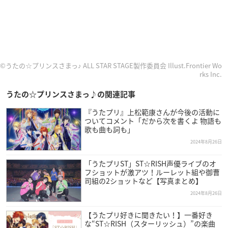
©うたの☆プリンスさまっ♪ ALL STAR STAGE製作委員会 Illust.Frontier Wo
rks Inc.
うたの☆プリンスさまっ♪の関連記事
『うたプリ』上松範康さんが今後の活動に
ついてコメント「だから次を書くよ 物語も
歌も曲も詞も」
2024年8月26日
「うたプリST」ST☆RISH声優ライブのオ
フショットが激アツ！ルーレット組や御曹
司組の2ショットなど【写真まとめ】
2024年8月26日
【うたプリ好きに聞きたい！】一番好き
な“ST☆RISH（スターリッシュ）”の楽曲