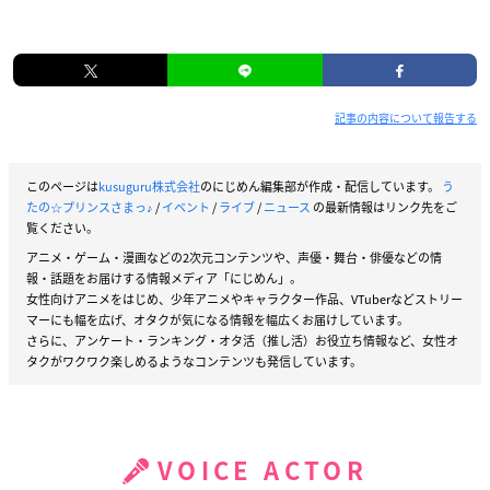
記事の内容について報告する
このページは
kusuguru株式会社
のにじめん編集部が作成・配信しています。
う
たの☆プリンスさまっ♪
/
イベント
/
ライブ
/
ニュース
の最新情報はリンク先をご
覧ください。
アニメ・ゲーム・漫画などの2次元コンテンツや、声優・舞台・俳優などの情
報・話題をお届けする情報メディア「にじめん」。
女性向けアニメをはじめ、少年アニメやキャラクター作品、VTuberなどストリー
マーにも幅を広げ、オタクが気になる情報を幅広くお届けしています。
さらに、アンケート・ランキング・オタ活（推し活）お役立ち情報など、女性オ
タクがワクワク楽しめるようなコンテンツも発信しています。
VOICE ACTOR