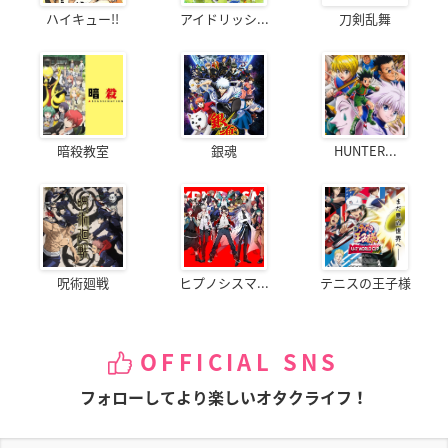
ハイキュー!!
アイドリッシ...
刀剣乱舞
暗殺教室
銀魂
HUNTER...
呪術廻戦
ヒプノシスマ...
テニスの王子様
OFFICIAL SNS
フォローしてより楽しいオタクライフ！