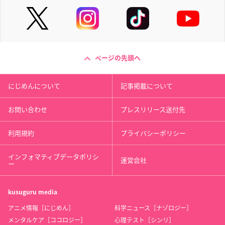
ページの先頭へ
にじめんについて
記事掲載について
お問い合わせ
プレスリリース送付先
利用規約
プライバシーポリシー
インフォマティブデータポリシ
運営会社
ー
kusuguru
media
アニメ情報［にじめん］
科学ニュース［ナゾロジー］
メンタルケア［ココロジー］
心理テスト［シンリ］