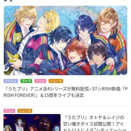
イベント
ライブ
アニメ
ニュース
『うたプリ』アニメ全4シリーズが無料配信♪ ST☆RISH新曲「P
RISM FOREVER!」＆15周年ライブも決定
アニメ
ニュース
『うたプリ』オトヤ＆レイジの
甘い囁きボイス試聴公開！アイ
ドル11人による”シチュエーショ