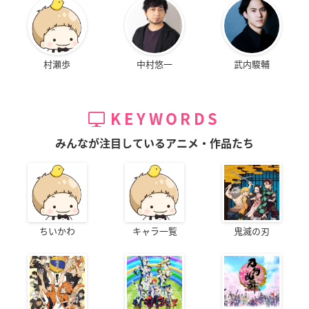
村瀬歩
中村悠一
武内駿輔
KEYWORDS
みんなが注目しているアニメ・作品たち
ちいかわ
キャラ一覧
鬼滅の刃