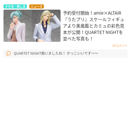
オタ活・推し活
ニュース
予約受付開始！amie×ALTAiR
『うたプリ』スケールフィギュ
アより美風藍とカミュの彩色見
本が公開！QUARTET NIGHT​を
並べた写真も！
14コメント
QUARTET NIGHT揃いましたね！ かっこいいです〜〜