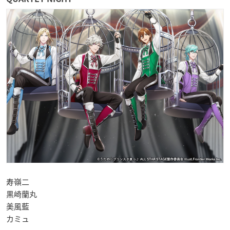
寿嶺二
黒崎蘭丸
美風藍
カミュ