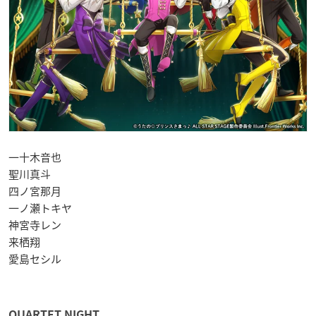
一十木音也
聖川真斗
四ノ宮那月
一ノ瀬トキヤ
神宮寺レン
来栖翔
愛島セシル
QUARTET NIGHT