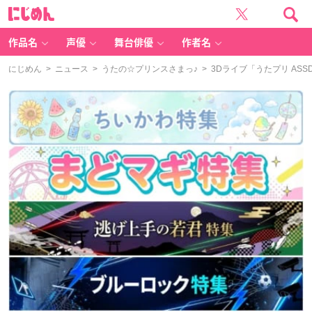
に
じ
め
ん
作品名
声優
舞台俳優
作者名
にじめん
>
ニュース
>
うたの☆プリンスさまっ♪
> 3Dライブ「うたプリ A