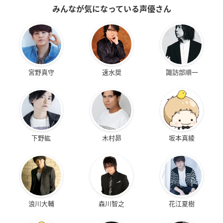
みんなが気になっている声優さん
宮野真守
速水奨
諏訪部順一
下野紘
木村昴
坂本真綾
浪川大輔
森川智之
花江夏樹