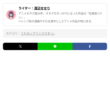
ライター：
渡辺せせり
アニメオタク歴20年。オタクのきっかけになった作品は『名探偵コナ
ン』。
ジャンプ系の漫画やそれを原作としたアニメ作品が特に好き。
カテゴリ :
うたの☆プリンスさまっ♪