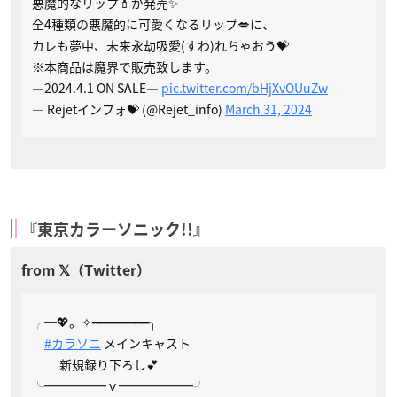
悪魔的なリップ💄が発売✨
全4種類の悪魔的に可愛くなるリップ💋に、
カレも夢中、未来永劫吸愛(すわ)れちゃおう💝
※本商品は魔界で販売致します。
—2024.4.1 ON SALE—
pic.twitter.com/bHjXvOUuZw
— Rejetインフォ💝 (@Rejet_info)
March 31, 2024
『東京カラーソニック!!』
╭━💖。✧━━━━━━━━╮
#カラソニ
メインキャスト
新規録り下ろし💕
╰━━━━━ｖ━━━━━━╯