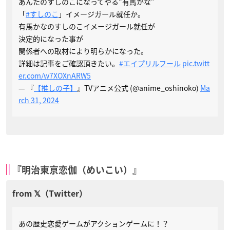
あんたのすしのこになってやる“有馬かな”
「
#すしのこ
」イメージガール就任か。
有馬かなのすしのこイメージガール就任が
決定的になった事が
関係者への取材により明らかになった。
詳細は記事をご確認頂きたい。
#エイプリルフール
pic.twitt
er.com/w7XOXnARW5
— 『
【推しの子】
』TVアニメ公式 (@anime_oshinoko)
Ma
rch 31, 2024
『明治東亰恋伽（めいこい）』
あの歴史恋愛ゲームがアクションゲームに！？