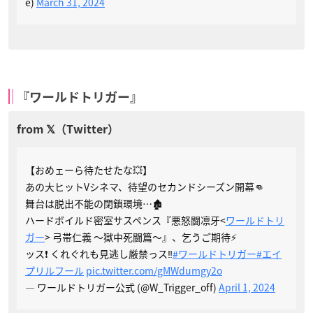
e)
March 31, 2024
『ワールドトリガー』
【おめェーら待たせたな💥】
あの大ヒットVシネマ、待望のセカンドシーズン開幕👊
舞台は脱出不能の閉鎖環境…🏚️
ハードボイルド密室サスペンス『悪怒闘凛牙<
ワールドトリ
ガー
> 弓帯仁義 ～獄中死闘篇～』、乞うご期待⚡️
ッス❗️ くれぐれも見逃し厳禁っス‼️
#ワールドトリガー
#エイ
プリルフール
pic.twitter.com/gMWdumgy2o
— ワールドトリガー公式 (@W_Trigger_off)
April 1, 2024