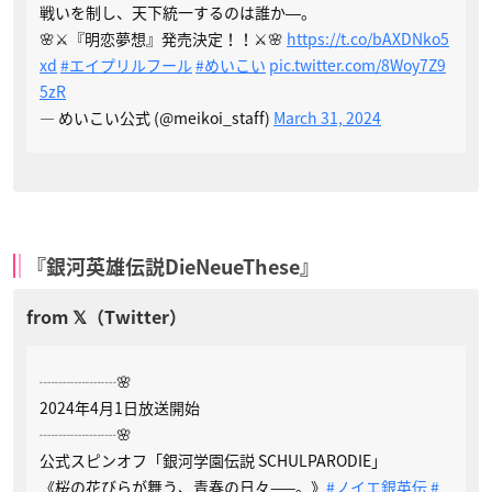
戦いを制し、天下統一するのは誰か―。
🌸⚔『明恋夢想』発売決定！！⚔🌸
https://t.co/bAXDNko5
xd
#エイプリルフール
#めいこい
pic.twitter.com/8Woy7Z9
5zR
— めいこい公式 (@meikoi_staff)
March 31, 2024
『銀河英雄伝説DieNeueThese』
ㅤㅤㅤ┈┈┈┈┈🌸
ㅤㅤㅤ2024年4月1日放送開始
ㅤㅤㅤㅤㅤㅤㅤㅤㅤ┈┈┈┈┈🌸
公式スピンオフ「銀河学園伝説 SCHULPARODIE」
《桜の花びらが舞う、青春の日々——。》
#ノイエ銀英伝
#