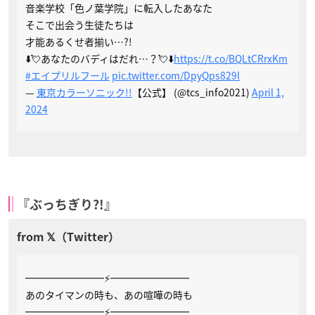
音楽学校「色ノ葉学院」に転入したあなた
そこで出会う生徒たちは
才能あるくせ者揃い…?!
⬇️💘あなたのバディはだれ…？💘⬇️
https://t.co/BQLtCRrxKm
#エイプリルフール
pic.twitter.com/DpyQps829l
—
東京カラーソニック!!
【公式】 (@tcs_info2021)
April 1,
2024
『ぶっちぎり?!』
━━━━━━━━⚡️━━━━━━━━
あのタイマンの時も、あの喧嘩の時も
━━━━━━━━⚡️━━━━━━━━