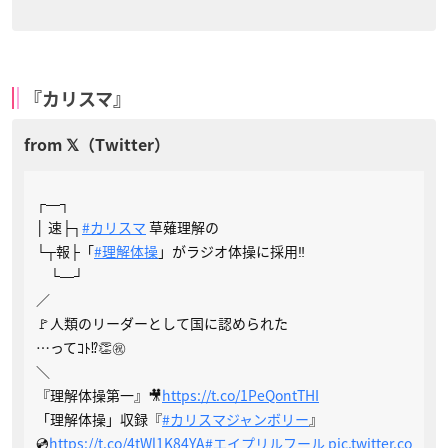
『カリスマ』
┌―┐
│ 速├┐
#カリスマ
草薙理解の
└┬報├「
#理解体操
」がラジオ体操に採用‼
└―┘
／
🚩人類のリーダーとして国に認められた
…ってｺﾄ⁉︎👏㊗️
＼
『理解体操第一』🎥
https://t.co/1PeQontTHI
「理解体操」収録『
#カリスマジャンボリー
』
💿
https://t.co/4tWl1K84YA
#エイプリルフール
pic.twitter.co