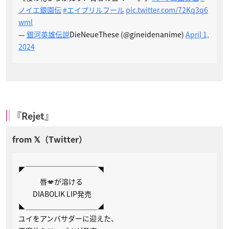
ノイエ銀園伝
#エイプリルフール
pic.twitter.com/72Kq3q6
wml
—
銀河英雄伝説
DieNeueThese (@gineidenanime)
April 1,
2024
『Rejet』
◤￣￣￣￣￣￣￣￣￣￣◥
唇💋が溶ける
DIABOLIK LIP発売
◣＿＿＿＿＿＿＿＿＿＿◢
ユイをアンバサダーに迎えた、