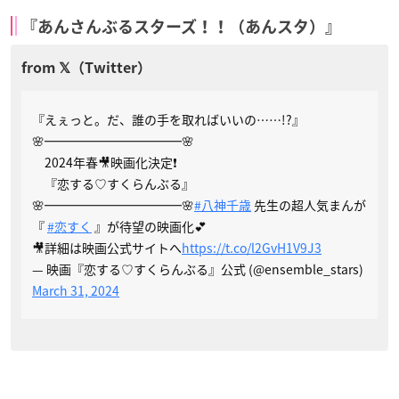
『あんさんぶるスターズ！！（あんスタ）』
『えぇっと。だ、誰の手を取ればいいの……!?』
🌸━━━━━━━━━━━🌸
2024年春🎥映画化決定❗
『恋する♡すくらんぶる』
🌸━━━━━━━━━━━🌸
#八神千歳
先生の超人気まんが
『
#恋すく
』が待望の映画化💕
🎥詳細は映画公式サイトへ
https://t.co/l2GvH1V9J3
— 映画『恋する♡すくらんぶる』公式 (@ensemble_stars)
March 31, 2024