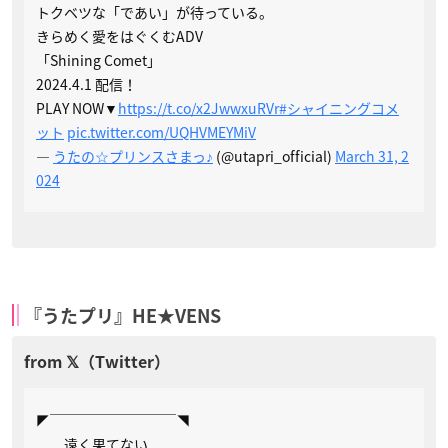
トクベツな「であい」が待っている。
きらめく愛をはぐくむADV
「Shining Comet」
2024.4.1 配信！
PLAY NOW▼
https://t.co/x2JwwxuRVr
#シャイニングコメ
ット
pic.twitter.com/UQHVMEYMiV
—
うたの☆プリンスさまっ♪
(@utapri_official)
March 31, 2
024
『うたプリ』HE★VENS
◤￣￣￣￣￣￣￣￣￣◥
遠く果てない