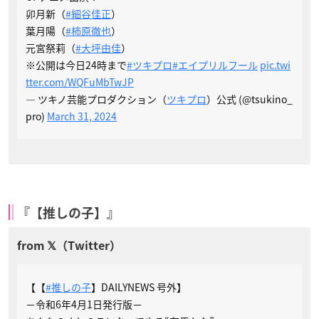
卯月新（
#細谷佳正
）
葉月陽（
#柿原徹也
）
元宮祭莉（
#大坪由佳
）
※公開は今日24時まで
#ツキプロ
#エイプリルフール
pic.twi
tter.com/WQFuMbTwJP
— ツキノ芸能プロダクション（
ツキプロ
）公式 (@tsukino_
pro)
March 31, 2024
『【推しの子】』
【【
#推しの子
】DAILYNEWS 号外】
－令和6年4月1日発行版－