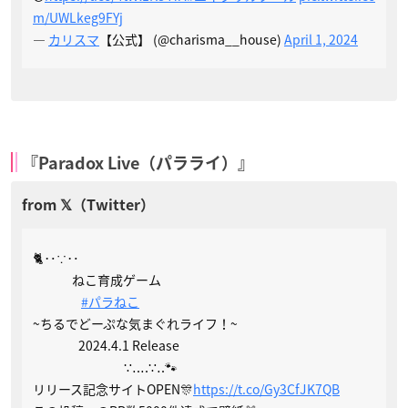
m/UWLkeg9FYj
—
カリスマ
【公式】 (@charisma__house)
April 1, 2024
『Paradox Live（パラライ）』
🐈‥∵‥
⠀⠀⠀⠀ ねこ育成ゲーム
⠀⠀⠀⠀⠀
#パラねこ
~ちるでどーぷな気まぐれライフ！~
⠀⠀⠀⠀⠀2024.4.1 Release
⠀⠀⠀⠀⠀⠀⠀⠀⠀⠀∵‥‥∵‥🐾
リリース記念サイトOPEN🎊
https://t.co/Gy3CfJK7QB