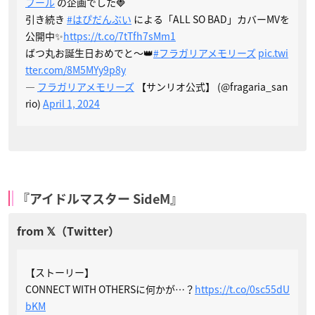
フール
の企画でした🍓
引き続き
#はぴだんぶい
による「ALL SO BAD」カバーMVを
公開中✨
https://t.co/7tTfh7sMm1
ばつ丸お誕生日おめでと〜👑
#フラガリアメモリーズ
pic.twi
tter.com/8M5MYy9p8y
—
フラガリアメモリーズ
【サンリオ公式】 (@fragaria_san
rio)
April 1, 2024
『アイドルマスター SideM』
【ストーリー】​
CONNECT WITH OTHERSに何かが…？​
https://t.co/0sc55dU
bKM