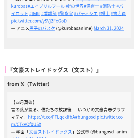
kurobas
#エイプリルフール
#ifの世界
#保育士
#消防士
#パ
イロット
#医師
#看護師
#警察官
#パティシエ
#棋士
#書店員
pic.twitter.com/ySVj2FeGoD
— アニメ
黒子のバスケ
(@kurobasanime)
March 31, 2024
『文豪ストレイドッグス（文スト）』
【四月莫迦】
言の葉が綴る、僕たちの放課後──いつかの文豪青春グラフ
ィティ。
https://t.co/FFLqcklfbA
#bungosd
pic.twitter.co
m/CTxVOf0USX
— 学園「
文豪ストレイドッグス
」公式🌸 (@bungosd_anim