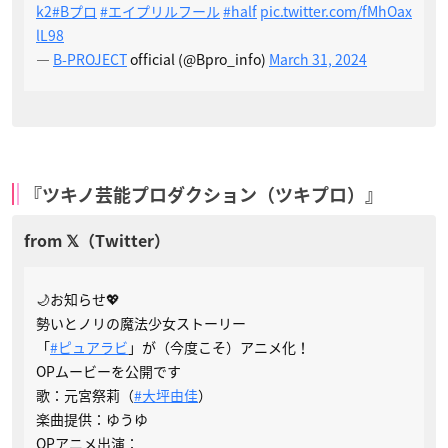
k2
#Bプロ
#エイプリルフール
#half
pic.twitter.com/fMhOax
lL98
—
B-PROJECT
official (@Bpro_info)
March 31, 2024
『ツキノ芸能プロダクション（ツキプロ）』
🌙お知らせ💖
勢いとノリの魔法少女ストーリー
「
#ピュアラビ
」が（今度こそ）アニメ化！
OPムービーを公開です
歌：元宮祭莉（
#大坪由佳
）
楽曲提供：ゆうゆ
OPアニメ出演：