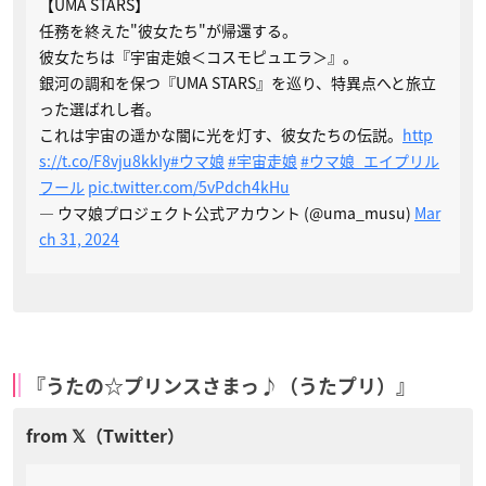
【UMA STARS】
任務を終えた"彼女たち"が帰還する。
彼女たちは『宇宙走娘＜コスモピュエラ＞』。
銀河の調和を保つ『UMA STARS』を巡り、特異点へと旅立
った選ばれし者。
これは宇宙の遥かな闇に光を灯す、彼女たちの伝説。
http
s://t.co/F8vju8kkIy
#ウマ娘
#宇宙走娘
#ウマ娘_エイプリル
フール
pic.twitter.com/5vPdch4kHu
— ウマ娘プロジェクト公式アカウント (@uma_musu)
Mar
ch 31, 2024
『うたの☆プリンスさまっ♪（うたプリ）』