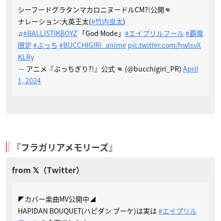
シーフードグラタンマカロニヌードルCM?!公開👊
ナレーション:大英王太(
#竹内良太
)
♫
#BALLISTIKBOYZ
「God Mode」
#エイプリルフール
#覇魔
限定
#ぶっち
#BUCCHIGIRI_anime
pic.twitter.com/hwlsvX
KLRy
— アニメ『ぶっちぎり?!』公式 👊 (@bucchigiri_PR)
April
1, 2024
『フラガリアメモリーズ』
◤カバー楽曲MV公開中◢
HAPIDAN BOUQUET(ハピダン ブーケ)は実は
#エイプリル