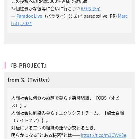
この投稿へのRP数5000件達成で壁紙🎁
🐾個性豊かな彼等に会いに行こう🤍
#パラライ
—
Paradox Live
（パラライ）公式 (@paradoxlive_PR)
Marc
h 31, 2024
『B-PROJECT』
人間社会に何食わぬ顔で暮らす悪魔組織、【OBS（オビ
ス）】。
人間社会に馴染み暮らすエクソシストチーム、【騎士召鴉
（ナイトメア）】。
対極にいる二つの組織の運命が交わるとき、
明らかになる“とある秘密”とは——
https://t.co/m1CYvK8e