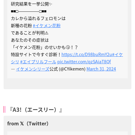
研究結果を一挙公開✨️
■■□―――――□■■
カレから溢れるフェロモンは
新種の花粉
#イケメン花粉
であることが判明⚠️
あなたのその症状は
「イケメン花粉」のせいかも🤧！？
特設サイトで今すぐ診断！
https://t.co/D98buRmY2u
#イケ
シリ
#エイプリルフール
pic.twitter.com/qzSAiaT8Qf
—
イケメンシリーズ
公式 (@CYikemen)
March 31, 2024
『A3!（エースリー）』