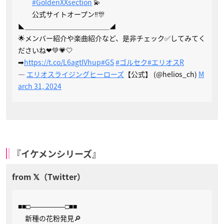
#GoldenXXsection
💫
公式サイトオープン‼️🎊
◣＿＿＿＿＿＿＿＿＿＿＿＿◢
🌟メンバー紹介や楽曲紹介など、是非チェック✅してみてく
ださいね❤💚💗🤍
➡
https://t.co/L6agtIVhup
#GS
#ゴルセク
#エリオスR
—
エリオスライジングヒーローズ
【公式】 (@helios_ch)
M
arch 31, 2024
『イケメンシリーズ』
■■□―――――□■■
新種の花粉発見🔎