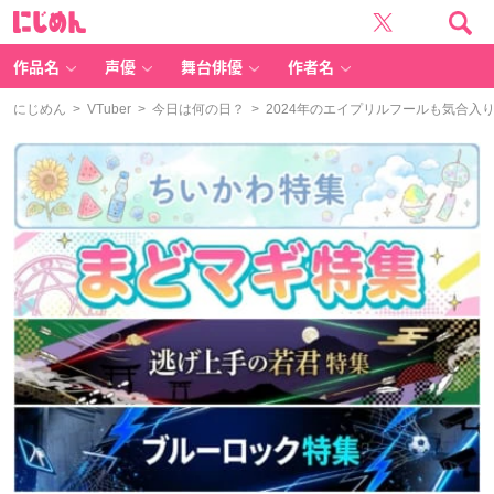
に
じ
め
ん
作品名
声優
舞台俳優
作者名
にじめん
>
VTuber
>
今日は何の日？
> 2024年のエイプリルフールも気合