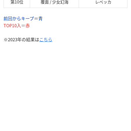
第10位
覆面 / 少女幻海
レベッカ
前回からキープ＝青
TOP10入＝赤
※2023年の結果は
こちら