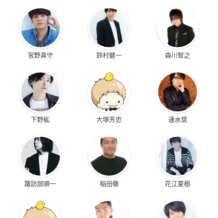
宮野真守
鈴村健一
森川智之
下野紘
大塚芳忠
速水奨
諏訪部順一
稲田徹
花江夏樹