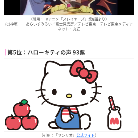
（引用：TVアニメ『スレイヤーズ』第8話より）
(C)神坂 一・あらいずみるい／富士見書房／テレビ東京・テレビ東京メディア
ネット・丸紅
第5位：ハローキティの声 93票
（引用：『サンリオ』
公式サイト
）