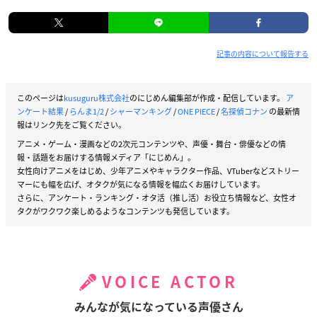
記事の内容について報告する
このページは
kusuguru株式会社
のにじめん編集部が作成・配信しています。
ア
ンケート結果
/
らんま1/2
/
シャーマンキング
/
ONE PIECE
/
名探偵コナン
の最新情
報はリンク先をご覧ください。
アニメ・ゲーム・漫画などの2次元コンテンツや、声優・舞台・俳優などの情
報・話題をお届けする情報メディア「にじめん」。
女性向けアニメをはじめ、少年アニメやキャラクター作品、VTuberなどストリー
マーにも幅を広げ、オタクが気になる情報を幅広くお届けしています。
さらに、アンケート・ランキング・オタ活（推し活）お役立ち情報など、女性オ
タクがワクワク楽しめるようなコンテンツも発信しています。
VOICE ACTOR
みんなが気になっている声優さん