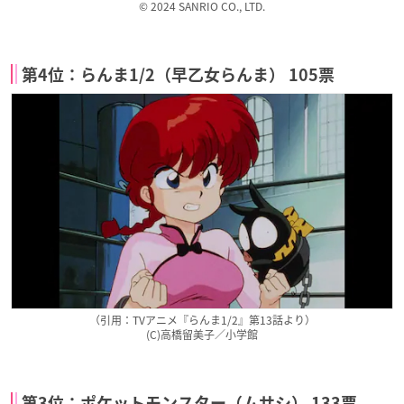
© 2024 SANRIO CO., LTD.
第4位：らんま1/2（早乙女らんま） 105票
（引用：TVアニメ『らんま1/2』第13話より）
(C)高橋留美子／小学館
第3位：ポケットモンスター（ムサシ） 133票