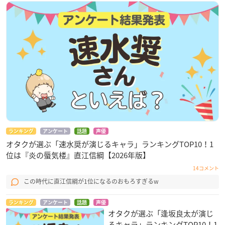
ランキング
アンケート
話題
声優
オタクが選ぶ「速水奨が演じるキャラ」ランキングTOP10！1
位は『炎の蜃気楼』直江信綱【2026年版】
14コメント
この時代に直江信綱が1位になるのおもろすぎるw
ランキング
アンケート
話題
声優
オタクが選ぶ「逢坂良太が演じ
るキャラ」ランキングTOP10！1