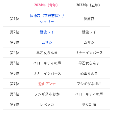
2024年（今年）
2023年（去年）
灰原哀〈宮野志保〉 /
第1位
灰原哀
シェリー
第2位
綾波レイ
綾波レイ
第3位
ムサシ
ムサシ
第4位
早乙女らんま
リナ＝インバース
第5位
ハローキティの声
早乙女らんま
第6位
リナ＝インバース
恐山らんま
第7位
恐山アンナ
フシギダネほか
第8位
フシギダネ ほか
ハローキティの声
第9位
レベッカ
少女幻海