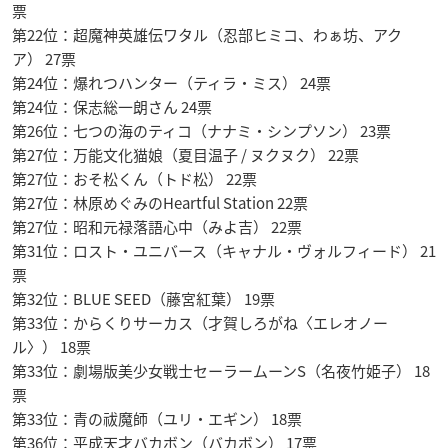
票
第22位：超魔神英雄伝ワタル（忍部ヒミコ、わぁ坊、アク
ア） 27票
第24位：爆れつハンター（ティラ・ミス） 24票
第24位：保志総一朗さん 24票
第26位：七つの海のティコ（ナナミ・シンプソン） 23票
第27位：万能文化猫娘（夏目温子 / ヌクヌク） 22票
第27位：おそ松くん（トド松） 22票
第27位：林原めぐみのHeartful Station 22票
第27位：昭和元禄落語心中（みよ吉） 22票
第31位：ロスト・ユニバース（キャナル・ヴォルフィード） 21
票
第32位：BLUE SEED（藤宮紅葉） 19票
第33位：からくりサーカス（才賀しろがね〈エレオノー
ル〉） 18票
第33位：劇場版美少女戦士セーラームーンS（名夜竹姫子） 18
票
第33位：青の祓魔師（ユリ・エギン） 18票
第36位：平成天才バカボン（バカボン） 17票