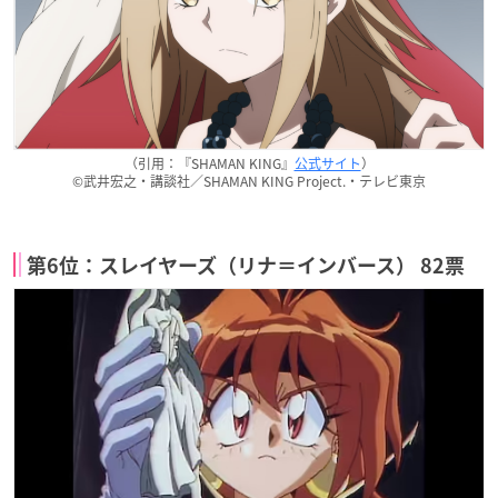
（引用：『SHAMAN KING』
公式サイト
）
©武井宏之・講談社／SHAMAN KING Project.・テレビ東京
第6位：スレイヤーズ（リナ＝インバース） 82票