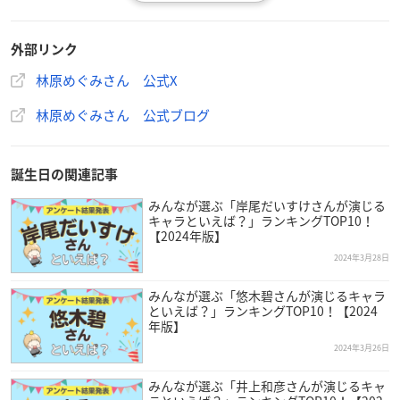
外部リンク
林原めぐみさん 公式X
林原めぐみさん 公式ブログ
誕生日の関連記事
みんなが選ぶ「岸尾だいすけさんが演じる
キャラといえば？」ランキングTOP10！
【2024年版】
2024年3月28日
みんなが選ぶ「悠木碧さんが演じるキャラ
といえば？」ランキングTOP10！【2024
（引用：林原めぐみさん
公式ブログ
）
年版】
2024年3月26日
林原めぐみ
さんは東京都出身で現在ウッドパークオフィスに所
属しており、今年で57歳を迎えます。
みんなが選ぶ「井上和彦さんが演じるキャ