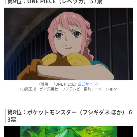
第9位：ONE PIECE（レベッカ） 57票
（引用：『ONE PIECE』
公式サイト
）
(C)尾田栄一郎／集英社・フジテレビ・東映アニメーション
第8位：ポケットモンスター（フシギダネ ほか） 6
3票