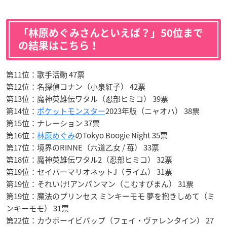
「林原めぐみさんといえば？」50位まで
の結果はこちら！
第11位：歌手活動 47票
第12位：名探偵コナン（小泉紅子） 42票
第13位：魔神英雄伝ワタル（忍部ヒミコ） 39票
第14位：
ポケットモンスター
2023年版（ニャオハ） 38票
第15位：ナレーション 37票
第16位：
林原めぐみ
のTokyo Boogie Night 35票
第17位：境界のRINNE（六道乙女 / 苺） 33票
第18位：魔神英雄伝ワタル2（忍部ヒミコ） 32票
第19位：セイバーマリオネットJ（ライム） 31票
第19位：それいけ!アンパンマン（こむすびまん） 31票
第19位：魔法のプリンセス ミンキーモモ 夢を抱きしめて（ミ
ンキーモモ） 31票
第22位：カウボーイビバップ（フェイ・ヴァレンタイン） 27