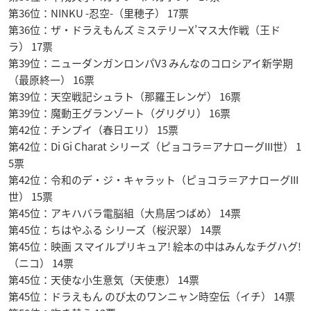
第36位：NINKU -忍空-（里穂子） 17票
第36位：ザ・ドラえもんズ ミステリーX’マス大作戦（王ド
ラ） 17票
第39位：ニューダンガンロンパV3 みんなのコロシアイ新学期
（最原終一） 16票
第39位：天空戦記シュラト（那羅王レンゲ） 16票
第39位：魔動王グランゾート（グリグリ） 16票
第42位：チンプイ（春日エリ） 15票
第42位：Di Gi Charat シリーズ（ピョコラ＝アナローグIII世） 1
5票
第42位：令和のデ・ジ・キャラット（ピョコラ＝アナローグIII
世） 15票
第45位：アキハバラ電脳組（大鳥居つばめ） 14票
第45位：ちはやふる シリーズ（桜沢翠） 14票
第45位：映画 スマイルプリキュア! 絵本の中はみんなチグハグ!
（ニコ） 14票
第45位：天使な小生意気（天使恵） 14票
第45位：ドラえもん のび太のワンニャン時空伝（イチ） 14票