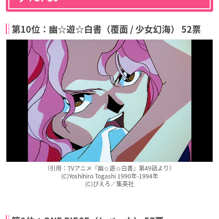
第10位：幽☆遊☆白書（覆面 / 少女幻海） 52票
（引用：TVアニメ『幽☆遊☆白書』第49話より）
(C)Yoshihiro Togashi 1990年-1994年
(C)ぴえろ／集英社