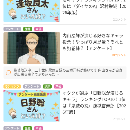
位は『ダイヤのA』沢村栄純【20
26年版】
2コメント
アンケート
話題
声優
内山昂輝が演じる好きなキャラ
投票！やっぱり月島蛍？それと
も狗巻棘？【アンケート】
18コメント
絶賛放送中、二十世紀電氣目録の三添洋輔が熱いです 内山さんが自身
が出来る事全てぶち込んだ…
ランキング
アンケート
話題
声優
オタクが選ぶ「日野聡が演じる
キャラ」ランキングTOP10！1位
は『鬼滅の刃』煉󠄁獄杏寿郎【202
6年版】
2コメント
アンケート
話題
声優