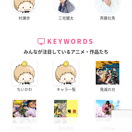
村瀬歩
三宅健太
斉藤壮馬
KEYWORDS
みんなが注目しているアニメ・作品たち
ちいかわ
キャラ一覧
鬼滅の刃
HUNTER...
暗殺教室
刀剣乱舞