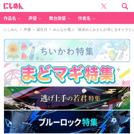
に
じ
め
ん
作品名
声優
舞台俳優
作者名
にじめん
>
声優
>
誕生日
> みんなが選ぶ「林原めぐみさんが演じるキャラといえ