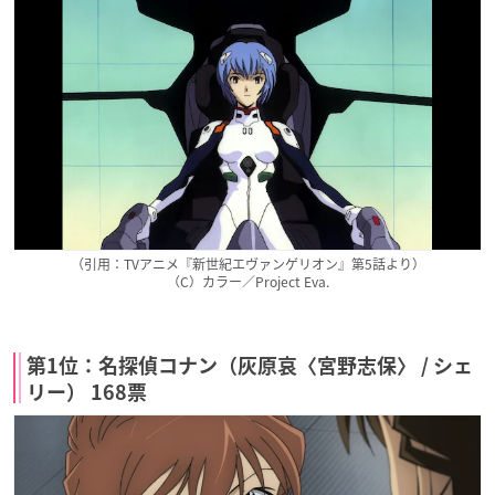
（引用：TVアニメ『新世紀エヴァンゲリオン』第5話より）
（C）カラー／Project Eva.
第1位：名探偵コナン（灰原哀〈宮野志保〉 / シェ
リー） 168票