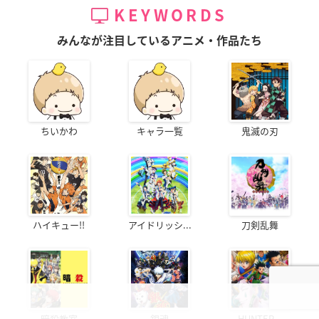
KEYWORDS
みんなが注目しているアニメ・作品たち
ちいかわ
キャラ一覧
鬼滅の刃
ハイキュー!!
アイドリッシ...
刀剣乱舞
暗殺教室
銀魂
HUNTER...