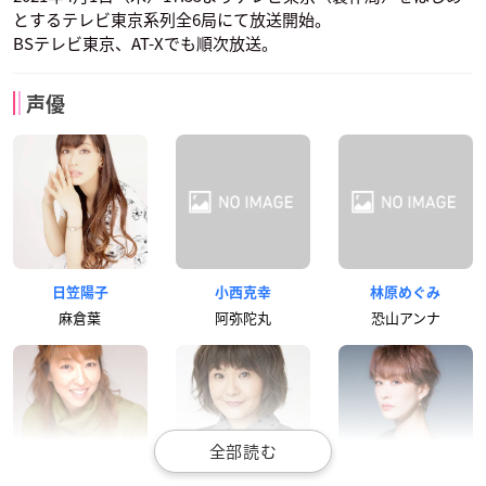
とするテレビ東京系列全6局にて放送開始。
BSテレビ東京、AT-Xでも順次放送。
声優
日笠陽子
小西克幸
林原めぐみ
麻倉葉
阿弥陀丸
恐山アンナ