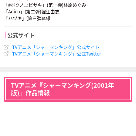
「#ボクノユビサキ」(第一弾)林原めぐみ
「Adieu」(第二弾)堀江由衣
「ハヅキ」(第三弾)saji
日高里菜
沢海陽子
くまいもとこ
李白竜
玉村たまお
ポンチ
ピリカ
リゼルグ・ダイゼル
チョコラブ・マクダ
声優：櫻井トオル
声優：水樹奈々
声優：宮園拓夢
公式サイト
ネル
TVアニメ「シャーマンキング」公式サイト
TVアニメ「シャーマンキング」公式Twitter
TVアニメ『シャーマンキング(2001年
コンチ
ファウストⅧ世
喪助
堀江由衣
中村悠一
緑川光
版)』作品情報
声優：観世智顕
声優：子安武人
声優：森田成一
アイアンメイデン・
マルコ
シルバ
ジャンヌ