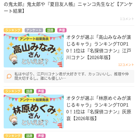
の鬼太郎』鬼太郎や『夏目友人帳』ニャンコ先生など【アンケ
ート結果】
1コメント
ランキング
アンケート
話題
声優
オタクが選ぶ「高山みなみが演
じるキャラ」ランキングTOP1
0！1位は『名探偵コナン』江戸
川コナン【2026年版】
12コメント
私はやぱり、江戸川コナン君が大好きです、カッコいいし、推理や仲
間大切するし。誰にも優しい…
ランキング
話題
声優
オタクが選ぶ「林原めぐみが演
じるキャラ」ランキングTOP1
0！1位は『名探偵コナン』灰原
哀【2026年版】
ランキング
話題
声優