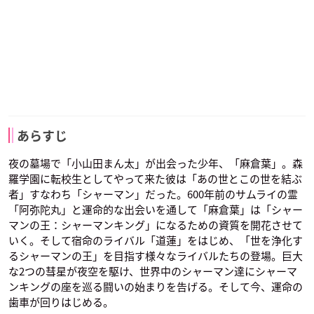
ピリカ
リゼルグ・ダイゼル
チョコラブ・マクダ
ネル
声優：日高里菜
声優：沢海陽子
花輪英司
谷山紀章
鈴木達央
声優：くまいもとこ
カリム
米田善
杉本良
あらすじ
夜の墓場で「小山田まん太」が出会った少年、「麻倉葉」。森
アイアンメイデン・
マルコ
シルバ
羅学園に転校生としてやって来た彼は「あの世とこの世を結ぶ
松田健一郎
林原めぐみ
真殿光昭
ジャンヌ
声優：中村悠一
声優：緑川光
者」すなわち「シャーマン」だった。600年前のサムライの霊
ラキスト
オパチョ
ペヨーテ・ディアス
声優：堀江由衣
「阿弥陀丸」と運命的な出会いを通して「麻倉葉」は「シャー
マンの王：シャーマンキング」になるための資質を開花させて
いく。そして宿命のライバル「道蓮」をはじめ、「世を浄化す
るシャーマンの王」を目指す様々なライバルたちの登場。巨大
な2つの彗星が夜空を駆け、世界中のシャーマン達にシャーマ
ンキングの座を巡る闘いの始まりを告げる。そして今、運命の
歯車が回りはじめる。