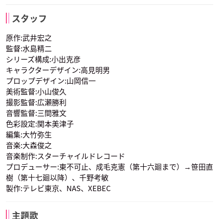
高山みなみ
水樹奈々
堀内賢雄
阿弥陀丸
道蓮
馬孫
葉王
玉村たまお
麻倉 幹久
スタッフ
声優：小西克幸
声優：朴璐美
声優：辻親八
原作:武井宏之
監督:水島精二
ラーキ・ディラック
ポーフ・グリフィス
クリス・ブンスター
シリーズ構成:小出克彦
声優：高口公介
声優：宮園拓夢
声優：最上嗣生
キャラクターデザイン:高見明男
プロップデザイン:山岡信一
美術監督:小山俊久
撮影監督:広瀬勝利
子安武人
沢海陽子
くまいもとこ
木刀の竜
蜥蜴郎
ホロホロ
音響監督:三間雅文
ファウストⅧ世
リゼルグ ダイゼル
チョコラブ
声優：田中正彦
声優：高木渉
声優：うえだゆうじ
色彩設定:関本美津子
編集:大竹弥生
音楽:大森俊之
ケビン・メンデル
ミイネ・モンゴメリ
音楽制作:スターチャイルドレコード
声優：高木渉
声優：永井真里子
プロデューサー:東不可止、成毛克憲（第十六廻まで）→笹田直
樹（第十七廻以降）、千野考敏
製作:テレビ東京、NAS、XEBEC
堀江由衣
高瀬右光
緑川光
葉王
玉村たまお
麻倉 幹久
アイアンメイデンジ
マルコ
シルバ
声優：高山みなみ
声優：水樹奈々
声優：堀内賢雄
主題歌
ャンヌ