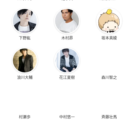
下野紘
木村昴
坂本真綾
浪川大輔
花江夏樹
森川智之
村瀬歩
中村悠一
斉藤壮馬