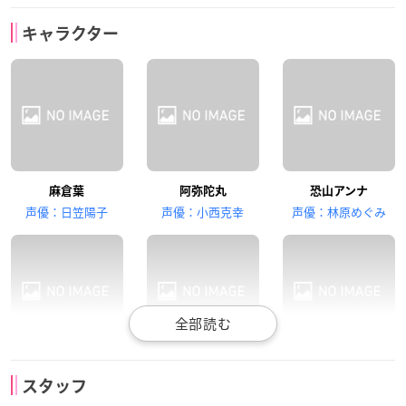
高山みなみ
犬山イヌコ
朴璐美
キャラクター
ハオ
小山田まん太
道 蓮
高口公介
田中正彦
高木渉
麻倉葉
阿弥陀丸
恐山アンナ
馬孫
梅宮竜之介
蜥蜴郎
声優：日笠陽子
声優：小西克幸
声優：林原めぐみ
うえだゆうじ
中島愛
根谷美智子
ハオ
小山田まん太
道 蓮
ホロホロ
コロロ
道潤
スタッフ
声優：高山みなみ
声優：犬山イヌコ
声優：朴璐美