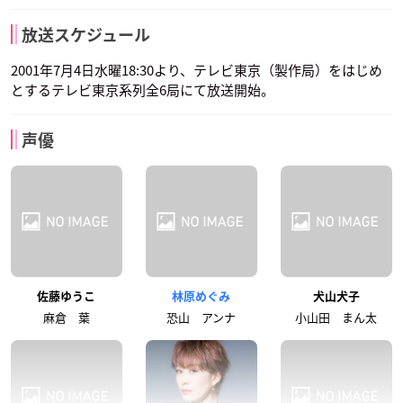
最上嗣生
勝杏里
美波わかな
カリム
米田善
杉本良
ハン・ザンチン
ターバイン
マチルダ・マティス
声優：花輪英司
声優：谷山紀章
声優：鈴木達央
放送スケジュール
2001年7月4日水曜18:30より、テレビ東京（製作局）をはじめ
とするテレビ東京系列全6局にて放送開始。
声優
遠藤さき
真堂圭
藤原貴弘
ラキスト
オパチョ
ペヨーテ・ディアス
カンナ・ビスマルク
マリオン・ファウナ
ビッグガイ・ビル
声優：松田健一郎
声優：林原めぐみ
声優：真殿光昭
佐藤ゆうこ
林原めぐみ
犬山犬子
麻倉 葉
恐山 アンナ
小山田 まん太
置鮎龍太郎
高口公介
小西克幸
ハン・ザンチン
ターバイン
マチルダ・マティス
ボリス＝ツェペシュ
ダマヤジ
ジョン・デンバット
声優：最上嗣生
声優：勝杏里
声優：美波わかな
＝ドラキュラ