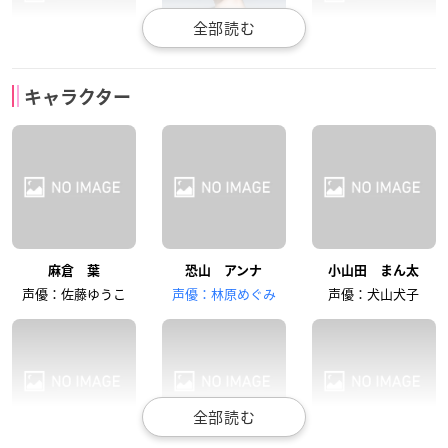
小西克幸
朴璐美
辻親八
キャラクター
阿弥陀丸
道蓮
馬孫
カンナ・ビスマルク
マリオン・ファウナ
ビッグガイ・ビル
高口公介
宮園拓夢
最上嗣生
声優：遠藤さき
声優：真堂圭
声優：藤原貴弘
ラーキ・ディラック
ポーフ・グリフィス
クリス・ブンスター
田中正彦
高木渉
うえだゆうじ
麻倉 葉
恐山 アンナ
小山田 まん太
木刀の竜
蜥蜴郎
ホロホロ
声優：佐藤ゆうこ
声優：林原めぐみ
声優：犬山犬子
ボリス＝ツェペシュ
ダマヤジ
ジョン・デンバット
高木渉
永井真里子
＝ドラキュラ
声優：高口公介
声優：小西克幸
ケビン・メンデル
ミイネ・モンゴメリ
声優：置鮎龍太郎