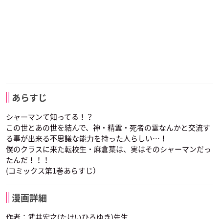
あらすじ
シャーマンて知ってる！？
この世とあの世を結んで、神・精霊・死者の霊なんかと交流す
る事が出来る不思議な能力を持った人らしい…！
僕のクラスに来た転校生・麻倉葉は、実はそのシャーマンだっ
たんだ！！！
(コミックス第1巻あらすじ）
漫画詳細
作者：武井宏之(たけいひろゆき)先生