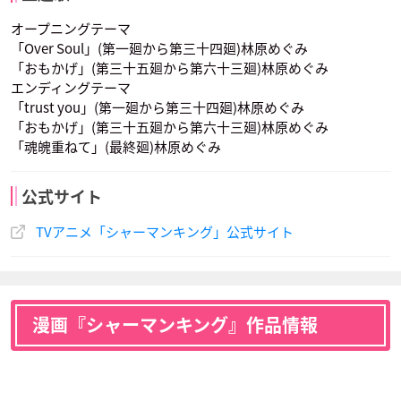
オープニングテーマ
「Over Soul」(第一廻から第三十四廻)林原めぐみ
「おもかげ」(第三十五廻から第六十三廻)林原めぐみ
エンディングテーマ
「trust you」(第一廻から第三十四廻)林原めぐみ
「おもかげ」(第三十五廻から第六十三廻)林原めぐみ
ファウストⅧ世
リゼルグ ダイゼル
チョコラブ
「魂魄重ねて」(最終廻)林原めぐみ
根谷美智子
神奈延年
落合るみ
声優：子安武人
声優：沢海陽子
声優：くまいもとこ
道 潤
李白竜
シャローナ錦織
公式サイト
TVアニメ「シャーマンキング」公式サイト
アイアンメイデンジ
マルコ
シルバ
漫画『シャーマンキング』作品情報
津村まこと
伊東みやこ
ャンヌ
声優：高瀬右光
声優：緑川光
エリー
ミリー
声優：堀江由衣