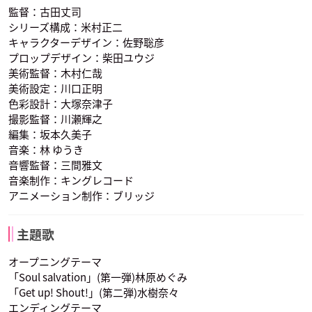
監督：古田丈司
シリーズ構成：米村正二
キャラクターデザイン：佐野聡彦
プロップデザイン：柴田ユウジ
美術監督：木村仁哉
美術設定：川口正明
色彩設計：大塚奈津子
櫻井トオル
水樹奈々
宮園拓夢
馬孫
梅宮竜之介
蜥蜴郎
撮影監督：川瀬輝之
李白竜
玉村たまお
ポンチ
声優：高口公介
声優：田中正彦
声優：高木渉
編集：坂本久美子
音楽：林 ゆうき
音響監督：三間雅文
音楽制作：キングレコード
アニメーション制作：ブリッジ
主題歌
観世智顕
子安武人
森田成一
ホロホロ
コロロ
道潤
コンチ
ファウストⅧ世
喪助
声優：うえだゆうじ
声優：中島愛
声優：根谷美智子
オープニングテーマ
「Soul salvation」(第一弾)林原めぐみ
「Get up! Shout!」(第二弾)水樹奈々
エンディングテーマ