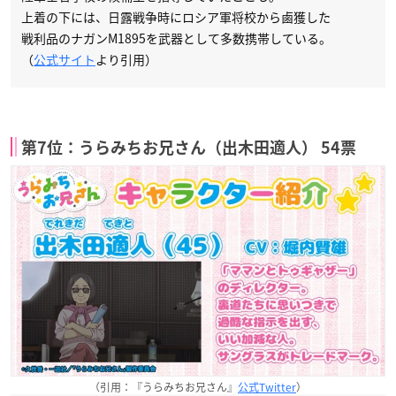
上着の下には、日露戦争時にロシア軍将校から鹵獲した
戦利品のナガンM1895を武器として多数携帯している。
（
公式サイト
より引用）
第7位：うらみちお兄さん（出木田適人） 54票
（引用：『うらみちお兄さん』
公式Twitter
）