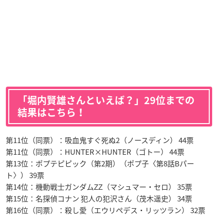
「堀内賢雄さんといえば？」29位までの
結果はこちら！
第11位（同票）：吸血鬼すぐ死ぬ2（ノースディン） 44票
第11位（同票）：HUNTER×HUNTER（ゴトー） 44票
第13位：ポプテピピック（第2期）（ポプ子〈第8話Bパー
ト〉） 39票
第14位：機動戦士ガンダムΖΖ（マシュマー・セロ） 35票
第15位：名探偵コナン 犯人の犯沢さん（茂木遥史） 34票
第16位（同票）：殺し愛（エウリペデス・リッツラン） 32票