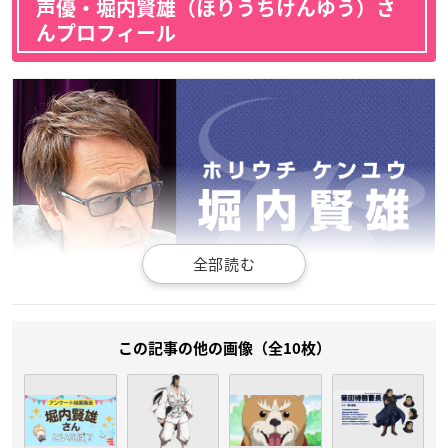
声優・堀内賢雄（ほりうちけんゆう）さ
んプロフィール
（引用：「ケンユウオフィス」
公式サイト
）
この記事の他の画像（全10枚）
静岡県出身の堀内さんは、ケンユウオフィスの代表取締役を務
めており、今年で66歳を迎えます