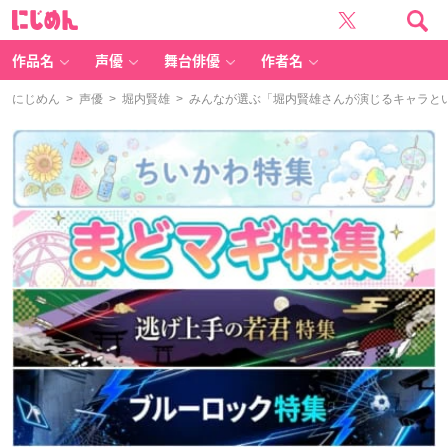
に
じ
め
ん
作品名
声優
舞台俳優
作者名
にじめん
>
声優
>
堀内賢雄
> みんなが選ぶ「堀内賢雄さんが演じるキャラといえ