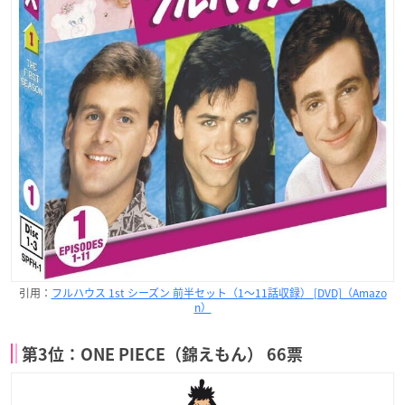
引用：
フルハウス 1st シーズン 前半セット（1～11話収録） [DVD]（Amazo
n）
第3位：ONE PIECE（錦えもん） 66票