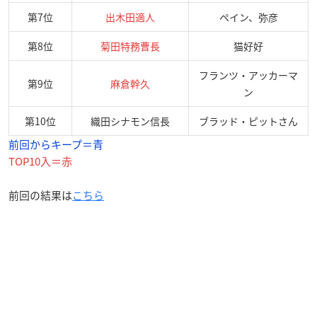
第7位
出木田適人
ペイン、弥彦
第8位
菊田特務曹長
猫好好
フランツ・アッカーマ
第9位
麻倉幹久
ン
第10位
織田シナモン信長
ブラッド・ピットさん
前回からキープ＝青
TOP10入＝赤
前回の結果は
こちら