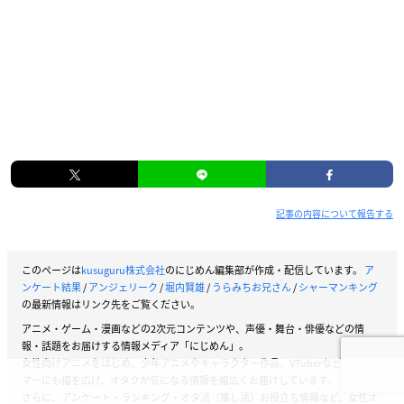
記事の内容について報告する
このページは
kusuguru株式会社
のにじめん編集部が作成・配信しています。
ア
ンケート結果
/
アンジェリーク
/
堀内賢雄
/
うらみちお兄さん
/
シャーマンキング
の最新情報はリンク先をご覧ください。
アニメ・ゲーム・漫画などの2次元コンテンツや、声優・舞台・俳優などの情
報・話題をお届けする情報メディア「にじめん」。
女性向けアニメをはじめ、少年アニメやキャラクター作品、VTuberなどストリー
マーにも幅を広げ、オタクが気になる情報を幅広くお届けしています。
さらに、アンケート・ランキング・オタ活（推し活）お役立ち情報など、女性オ