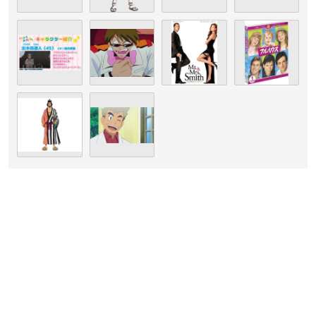
元々はDJとして活躍されていましたが、次第に役者に興味を惹
かれ事務所に所属。声優としての活動をスタートさせます。
これまでに多数の主要キャラクターを演じ、俳優のブラッド・
ピットさんをはじめ、数多くの外国映画や海外ドラマの吹き替
えも担当。
2012年に開催された第6回声優アワードでは、その年に声優と
いう職業を最も世の中に浸透させた功労者へ贈られる「富山敬
賞」を受賞されました。