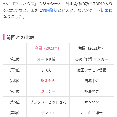
や、『フルハウス』の
と、外画関係の項目TOP10入り
ジェシー
をはたすなど、まさに
堀内賢雄
といえば、な
アンケート結果
と
なりました。
前回との比較
今回（2023年）
前回（2021年）
第1位
オーキド博士
炎の守護聖オスカー
第2位
オスカー
織田シナモン信長
第3位
錦えもん
結城中佐
第4位
ジェシー
横澤隆史
第5位
ブラッド・ピットさん
サンソン
第6位
サンソン
オーキド博士