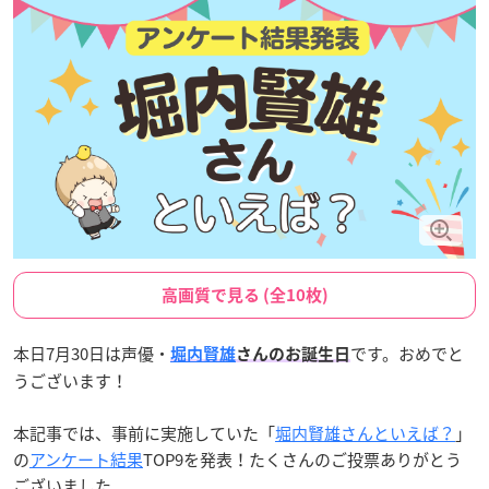
高画質で見る (全10枚)
本日7月30日は声優・
です。おめでと
堀内賢雄
さんのお誕生日
うございます！
本記事では、事前に実施していた「
堀内賢雄さんといえば？
」
の
アンケート結果
TOP9を発表！たくさんのご投票ありがとう
ございました。