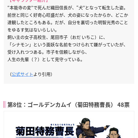
【キャラクター紹介】
“本能寺の変”で死んだ織田信長が、“犬”となって転生した姿。
前世と同じく好奇心旺盛だが、犬の姿になったからか、どこか
達観したところもある。だが、自分を裏切った明智光秀のこと
をゆるす気はないらしい。
飼い主の女子高校生、尾田市子（おだ いちこ）に、
「シナモン」という面妖な名前をつけられて嫌がっていたが、
受け入れつつある。市子を信頼しながら、
人生の先輩（？）として見守っている。
（
公式サイト
より引用）
第8位：ゴールデンカムイ（菊田特務曹長） 48票