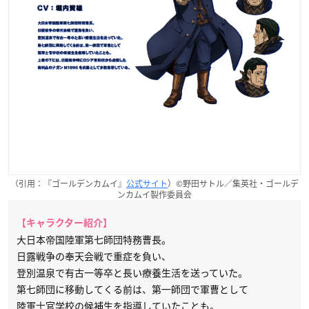
（引用：『ゴールデンカムイ』
公式サイト
）©野田サトル／集英社・ゴールデ
ンカムイ製作委員会
【キャラクター紹介】
大日本帝国陸軍第七師団特務曹長。
日露戦争の奉天会戦で重症を負い、
登別温泉で有古一等卒と長い療養生活を送っていた。
第七師団に移動してくる前は、第一師団で軍曹として
陸軍士官学校の候補生を指導していたことも。