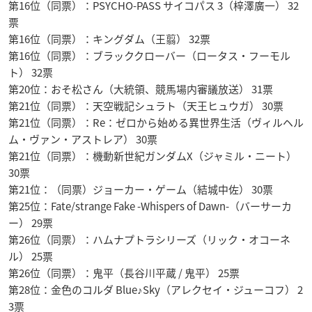
第16位（同票）：PSYCHO-PASS サイコパス 3（梓澤廣一） 32
票
第16位（同票）：キングダム（王翦） 32票
第16位（同票）：ブラッククローバー（ロータス・フーモル
ト） 32票
第20位：おそ松さん（大統領、競馬場内審議放送） 31票
第21位（同票）：天空戦記シュラト（天王ヒュウガ） 30票
第21位（同票）：Re：ゼロから始める異世界生活（ヴィルヘル
ム・ヴァン・アストレア） 30票
第21位（同票）：機動新世紀ガンダムX（ジャミル・ニート）
30票
第21位：（同票）ジョーカー・ゲーム（結城中佐） 30票
第25位：Fate/strange Fake -Whispers of Dawn-（バーサーカ
ー） 29票
第26位（同票）：ハムナプトラシリーズ（リック・オコーネ
ル） 25票
第26位（同票）：鬼平（長谷川平蔵 / 鬼平） 25票
第28位：金色のコルダ Blue♪Sky（アレクセイ・ジューコフ） 2
3票