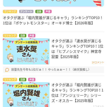
ランキング
アンケート
話題
声優
オタクが選ぶ「堀内賢雄が演じるキャラ」ランキングTOP10！
1位は『ポケットモンスター』オーキド博士【2026年版】
ランキング
話題
声優
オタクが選ぶ「速水奨が演じる
キャラ」ランキングTOP10！1位
は『ヒプノシスマイク』神宮寺
寂雷【2025年版】
14コメント
寂雷先生今年も1位だぁ！！ やったぁぁー！！（麻天狼推し）
ランキング
話題
声優
オタクが選ぶ「堀内賢雄が演じ
るキャラ」ランキングTOP10！1
位は『アンジェリーク』シリー
ズ・オスカー【2025年版】
1コメント