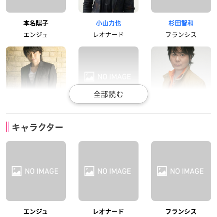
本名陽子
小山力也
杉田智和
エンジュ
レオナード
フランシス
浪川大輔
私市淳
真殿光昭
キャラクター
ユーイ
ティムカ
チャーリー
岩永哲哉
森川智之
冬馬由美
エンジュ
レオナード
フランシス