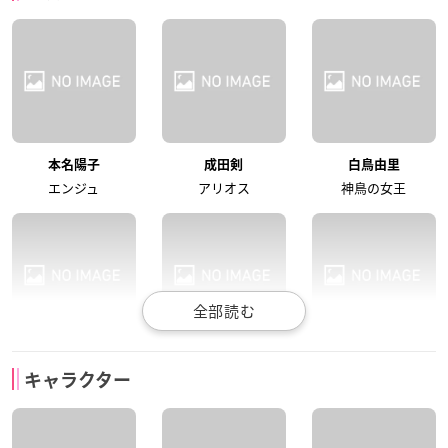
本名陽子
成田剣
白鳥由里
エンジュ
アリオス
神鳥の女王
三石琴乃
浅田葉子
長沢美樹
キャラクター
ロザリア
聖獣の女王
レイチェル