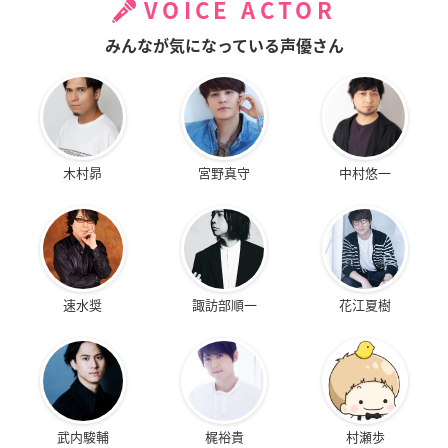
VOICE ACTOR
みんなが気になっている声優さん
木村昴
宮野真守
中村悠一
速水奨
諏訪部順一
花江夏樹
武内駿輔
梶裕貴
村瀬歩