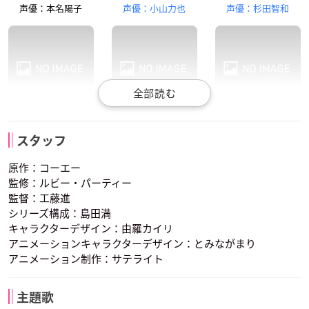
セイラン
エルンスト
メル
声優：本名陽子
声優：小山力也
声優：杉田智和
立木文彦
浅田葉子
長沢美樹
ユーイ
ティムカ
チャーリー
ヴィクトール
聖獣の女王
レイチェル
スタッフ
声優：浪川大輔
声優：私市淳
声優：真殿光昭
原作：コーエー
監修：ルビー・パーティー
監督：工藤進
シリーズ構成：島田満
キャラクターデザイン：由羅カイリ
アニメーションキャラクターデザイン：とみながまり
アニメーション制作：サテライト
セイラン
エルンスト
メル
声優：岩永哲哉
声優：森川智之
声優：冬馬由美
主題歌