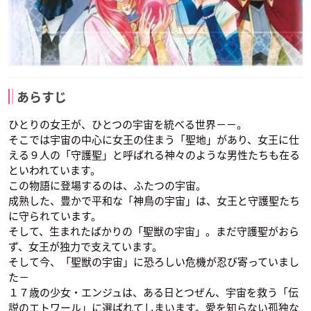
あらすじ
ひとりの女王が、ひとつの宇宙を統べる世界－－。
そこでは宇宙の中心に女王の住まう「聖地」があり、女王に仕
える９人の「守護聖」と呼ばれる神々のような男性たちも在る
といわれています。
この物語に登場するのは、ふたつの宇宙。
成熟した、豊かで平和な「神鳥の宇宙」は、女王と守護聖たち
に守られています。
そして、生まれたばかりの「聖獣の宇宙」。まだ守護聖がおら
ず、女王が独力で支えています。
そして今、「聖獣の宇宙」に恐ろしい危機が忍び寄っていまし
た－
１７歳の少女・エンジュは、ある日とつぜん、宇宙を救う「伝
説のエトワール」に選ばれてしまいます。愛を知らない孤独な