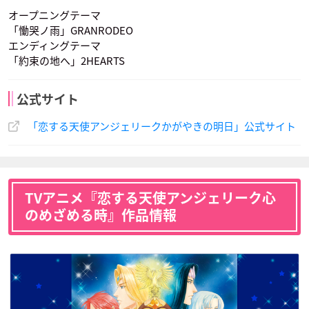
オープニングテーマ
「慟哭ノ雨」GRANRODEO
エンディングテーマ
「約束の地へ」2HEARTS
ヴィクトール
聖獣の女王
レイチェル
公式サイト
声優：立木文彦
声優：浅田葉子
声優：長沢美樹
「恋する天使アンジェリークかがやきの明日」公式サイト
TVアニメ『恋する天使アンジェリーク心
のめざめる時』作品情報