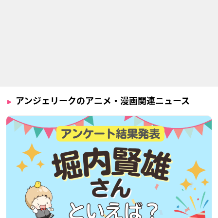
声優：結城比呂
声優：岩田光央
声優：子安武人
声優：
声優：
ルヴァ
声優：関俊彦
アンジェリークのアニメ・漫画関連ニュース