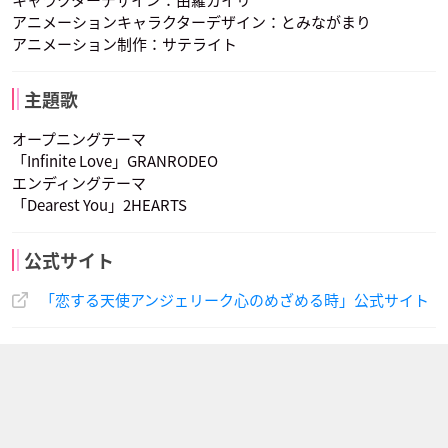
キャラクターデザイン：由羅カイリ
アニメーションキャラクターデザイン：とみながまり
アニメーション制作：サテライト
結城比呂
岩田光央
子安武人
神鳥の先代女王
ジュリアス
クラヴィス
マルセル
ゼフェル
オリヴィエ
声優：勝生真沙子
声優：速水奨
声優：田中秀幸
主題歌
オープニングテーマ
「Infinite Love」GRANRODEO
エンディングテーマ
「Dearest You」2HEARTS
関俊彦
ランディ
リュミエール
オスカー
ルヴァ
公式サイト
声優：神奈延年
声優：飛田展男
声優：堀内賢雄
「恋する天使アンジェリーク心のめざめる時」公式サイト
マルセル
ゼフェル
オリヴィエ