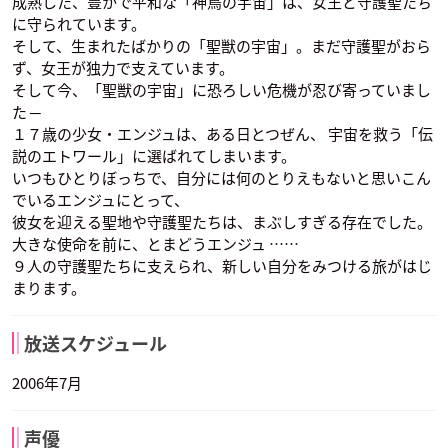
成熟した、豊かで平和な「神鳥の宇宙」は、女王と守護聖たち
に守られています。
そして、生まれたばかりの「聖獣の宇宙」。まだ守護聖がおら
ず、女王が独力で支えています。
そして今、「聖獣の宇宙」に恐ろしい危機が忍び寄っていまし
た ─
１７歳の少女・エンジュは、ある日とつぜん、 宇宙を救う「伝
説のエトワール」に選ばれてしまいます。
いつもひとりぼっちで、自分には何のとりえもないと思いこん
でいるエンジュにとって、
彼女を迎える聖地や守護聖たちは、まぶしすぎる存在でした。
大きな使命を前に、とまどうエンジュ ……
９人の守護聖たちに支えられ、新しい自分をみつける旅がはじ
まります。
放送スケジュール
2006年7月
声優