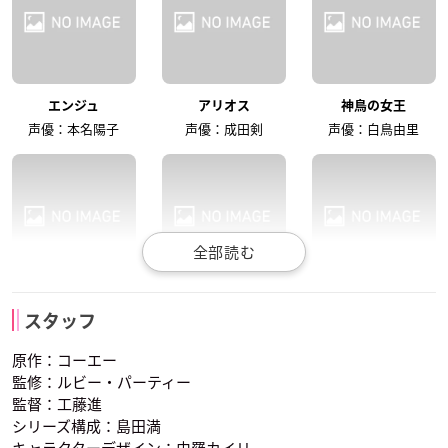
勝生真沙子
速水奨
田中秀幸
エンジュ
アリオス
神鳥の女王
神鳥の先代女王
ジュリアス
クラヴィス
声優：本名陽子
声優：成田剣
声優：白鳥由里
神奈延年
飛田展男
堀内賢雄
ロザリア
聖獣の女王
レイチェル
ランディ
リュミエール
オスカー
スタッフ
声優：三石琴乃
声優：浅田葉子
声優：長沢美樹
原作：コーエー
監修：ルビー・パーティー
監督：工藤進
シリーズ構成：島田満