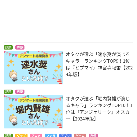
話題
声優
オタクが選ぶ「速水奨が演じる
キャラ」ランキングTOP9！1位
は『ヒプマイ』神宮寺寂雷【202
4年版】
話題
声優
オタクが選ぶ「堀内賢雄が演じ
るキャラ」ランキングTOP10！1
位は『アンジェリーク』オスカ
ー【2024年版】
話題
グッズ
アニメ
マンガ
アプリ
ゲーム
声優