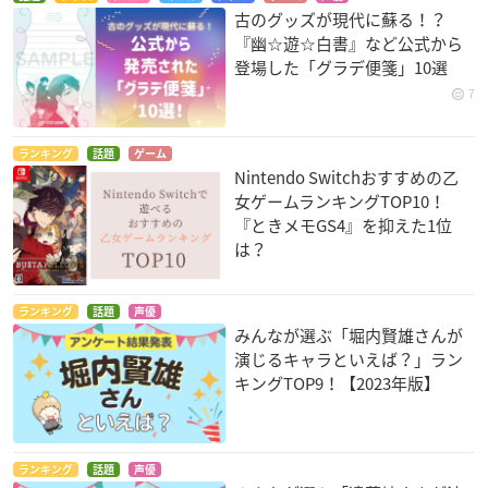
古のグッズが現代に蘇る！？
『幽☆遊☆白書』など公式から
登場した「グラデ便箋」10選
7
ランキング
話題
ゲーム
Nintendo Switchおすすめの乙
女ゲームランキングTOP10！
『ときメモGS4』を抑えた1位
は？
ランキング
話題
声優
みんなが選ぶ「堀内賢雄さんが
演じるキャラといえば？」ラン
キングTOP9！【2023年版】
ランキング
話題
声優