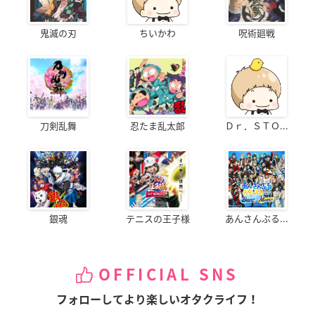
鬼滅の刃
ちいかわ
呪術廻戦
刀剣乱舞
忍たま乱太郎
Ｄｒ．ＳＴＯ...
銀魂
テニスの王子様
あんさんぶる...
OFFICIAL SNS
フォローしてより楽しいオタクライフ！