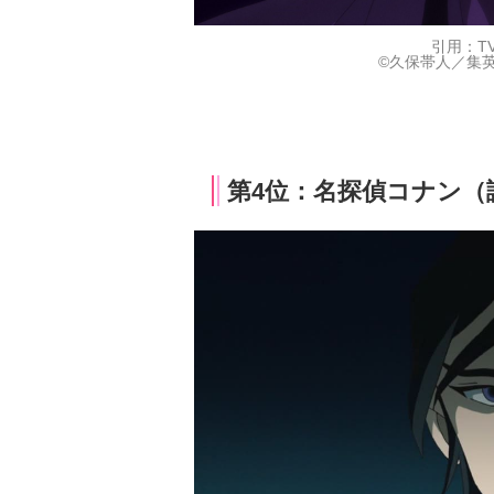
引用：T
©久保帯人／集英
第4位：名探偵コナン（諸