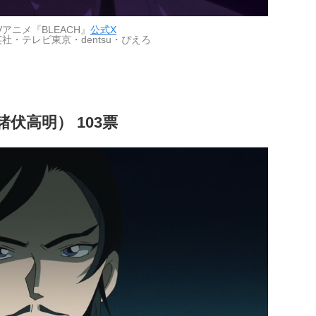
Vアニメ『BLEACH』
公式X
社・テレビ東京・dentsu・ぴえろ
伏高明） 103票