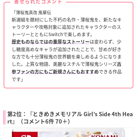
寄せられたコメント
「薄桜鬼真改 風華伝
新選組を題材にした不朽の名作・薄桜鬼を、新たなキ
ャラクターや攻略対象に追加されたキャラクターのス
トーリーとともにSwitchで楽しめます。
は変わらず、少
歴史ものならではの重厚なストーリー
し糖度高めなキャラが追加されたことで、甘めが好き
な方でも十分薄桜鬼の世界観を楽しめるようになりま
した。上質な物語、美麗なスチルで薄桜鬼シリーズ
古
できる作品
参ファンの方にもご新規さんにもおすすめ
です」
第2位：『ときめきメモリアル Girl’s Side 4th Hea
rt』（コメント6件 70＋）