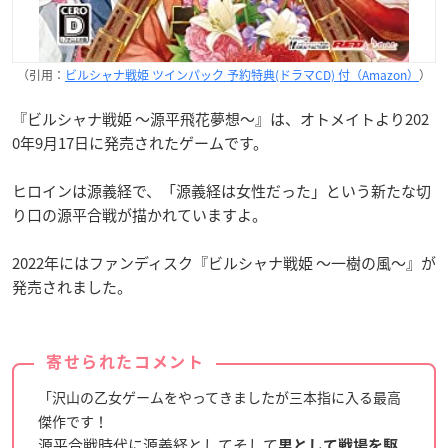
（引用：
ビルシャナ戦姫 ツインパック 予約特典(ドラマCD) 付（Amazon）
）
『ビルシャナ戦姫 ～源平飛花夢想～』は、オトメイトより202
0年9月17日に発売されたゲームです。
ヒロインは源義経で、「源義経は女性だった」という新たな切
り口の源平合戦が描かれていますよ。
2022年にはファンディスク『ビルシャナ戦姫 ～一樹の風～』が
発売されました。
寄せられたコメント
「沢山の乙女ゲームをやってきましたが三本指に入る最高
傑作です！
源平合戦時代に源義経としてそして
男として戦場を駆