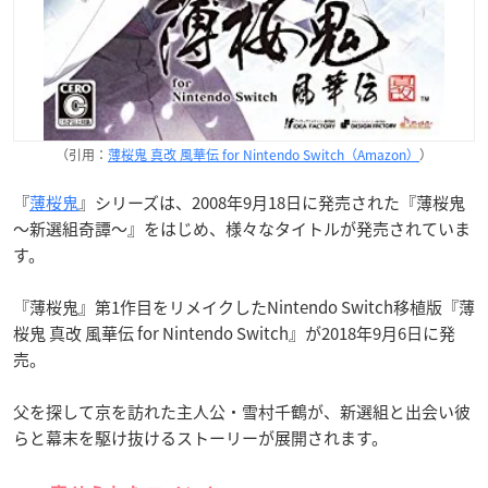
（引用：
薄桜鬼 真改 風華伝 for Nintendo Switch（Amazon）
）
『
薄桜鬼
』シリーズは、2008年9月18日に発売された『薄桜鬼
〜新選組奇譚〜』をはじめ、様々なタイトルが発売されていま
す。
『薄桜鬼』第1作目をリメイクしたNintendo Switch移植版『薄
桜鬼 真改 風華伝 for Nintendo Switch』が2018年9月6日に発
売。
父を探して京を訪れた主人公・雪村千鶴が、新選組と出会い彼
らと幕末を駆け抜けるストーリーが展開されます。