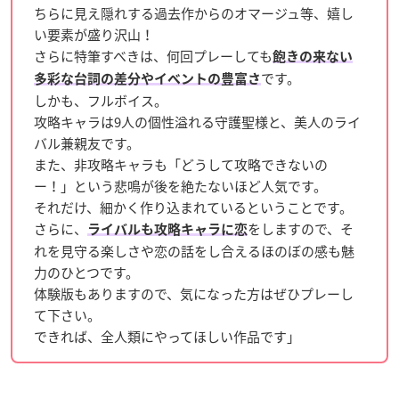
ちらに見え隠れする過去作からのオマージュ等、嬉し
い要素が盛り沢山！
さらに特筆すべきは、何回プレーしても
飽きの来ない
です。
多彩な台詞の差分やイベントの豊富さ
しかも、フルボイス。
攻略キャラは9人の個性溢れる守護聖様と、美人のライ
バル兼親友です。
また、非攻略キャラも「どうして攻略できないの
ー！」という悲鳴が後を絶たないほど人気です。
それだけ、細かく作り込まれているということです。
さらに、
をしますので、そ
ライバルも攻略キャラに恋
れを見守る楽しさや恋の話をし合えるほのぼの感も魅
力のひとつです。
体験版もありますので、気になった方はぜひプレーし
て下さい。
できれば、全人類にやってほしい作品です」