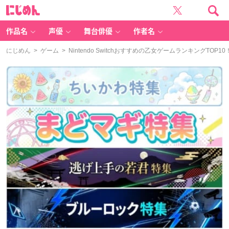
に
じ
め
ん
作品名
声優
舞台俳優
作者名
にじめん
>
ゲーム
> Nintendo Switchおすすめの乙女ゲームランキングTO