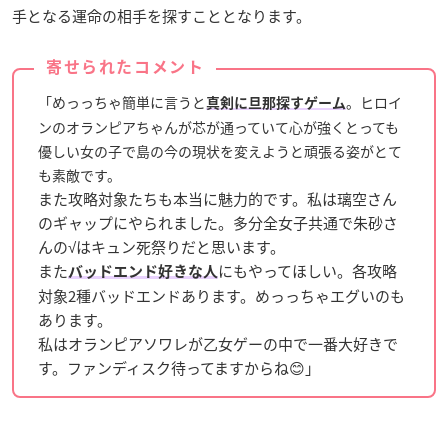
手となる運命の相手を探すこととなります。
寄せられたコメント
「めっっちゃ簡単に言うと
。ヒロイ
真剣に旦那探すゲーム
ンのオランピアちゃんが芯が通っていて心が強くとっても
優しい女の子で島の今の現状を変えようと頑張る姿がとて
も素敵です。
また攻略対象たちも本当に魅力的です。私は璃空さん
のギャップにやられました。多分全女子共通で朱砂さ
んの√はキュン死祭りだと思います。
また
にもやってほしい。各攻略
バッドエンド好きな人
対象2種バッドエンドあります。めっっちゃエグいのも
あります。
私はオランピアソワレが乙女ゲーの中で一番大好きで
す。ファンディスク待ってますからね😊」