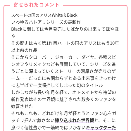
寄せられたコメント
スペードの国のアリスWhite＆Black
いわゆるハトアリシリーズの最新作
Blackに関しては今月発売したばかりの出来立てほやほ
や
その歴史は古く第1作目ハートの国のアリスはもう10年
以上前の作品
そこからクローバー、ジョーカー、ダイヤ、各種スピ
ンオフやリメイクなども展開していて、シリーズを追
うごとに深まっていくストーリーの濃厚さが売りのゲ
ーム……だったにも関わらずとある出来事をきっかけ
に志半ばで一度頓挫してしまった幻のタイトル
しかしながら長い年月を経て、オトメイトから待望の
新作発表はその世界観に魅了された数多くのファンを
歓喜させた
それもこれも、どれだけ年月が経とうとファン心をガ
ッチリ掴んで離さない
と、そこに
練り込まれた世界観
息づく個性豊かで一筋縄ではいかない
キャラクターた