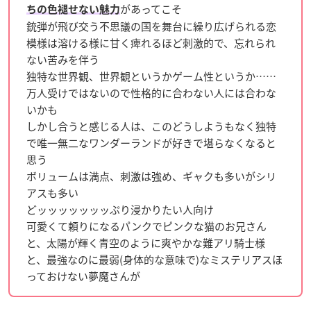
があってこそ
ちの色褪せない魅力
銃弾が飛び交う不思議の国を舞台に繰り広げられる恋
模様は溶ける様に甘く痺れるほど刺激的で、忘れられ
ない苦みを伴う
独特な世界観、世界観というかゲーム性というか……
万人受けではないので性格的に合わない人には合わな
いかも
しかし合うと感じる人は、このどうしようもなく独特
で唯一無二なワンダーランドが好きで堪らなくなると
思う
ボリュームは満点、刺激は強め、ギャクも多いがシリ
アスも多い
どッッッッッッッぷり浸かりたい人向け
可愛くて頼りになるパンクでピンクな猫のお兄さん
と、太陽が輝く青空のように爽やかな難アリ騎士様
と、最強なのに最弱(身体的な意味で)なミステリアスほ
っておけない夢魔さんが