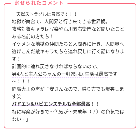
寄せられたコメント
「天獄ストラグルは最高です！！
地獄が舞台で、人間界と行き来できる世界観。
攻略対象キャラは写楽や石川五右衛門など聞いたこと
ある名前の方たち！
イケメンな地獄の仲間たちと人間界に行き、人間界へ
逃げこんだ敵キャラたちを連れ戻しに行く話になりま
す！
計画的に連れ戻さなければならないので、
男4人と主人公ちゃんの一軒家同居生活は最高
です
～！！！
閻魔大王の声が子安さんなので、喋り方でも爆笑しま
す笑
！！
バドエン&ハピエンスチルも全部最高
特に写楽が好きで…色気が…未成年（？）の色気では
ない…」