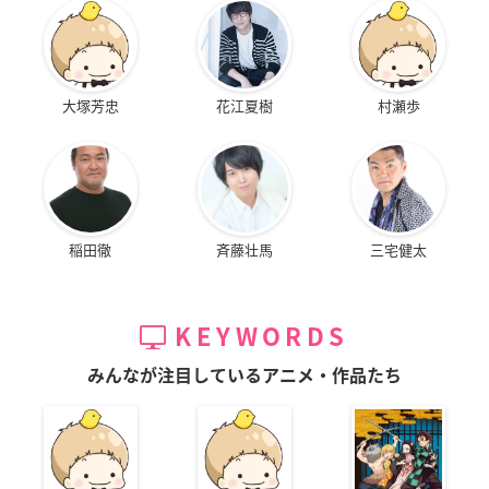
大塚芳忠
花江夏樹
村瀬歩
稲田徹
斉藤壮馬
三宅健太
KEYWORDS
みんなが注目しているアニメ・作品たち