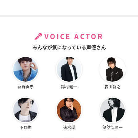
VOICE ACTOR
みんなが気になっている声優さん
宮野真守
鈴村健一
森川智之
下野紘
速水奨
諏訪部順一