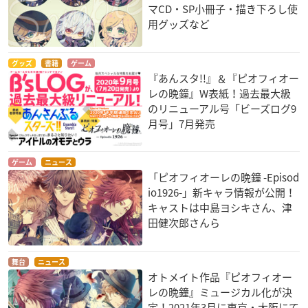
マCD・SP小冊子・描き下ろし使
用グッズなど
グッズ
書籍
ゲーム
『あんスタ!!』＆『ピオフィオー
レの晩鐘』W表紙！過去最大級
のリニューアル号「ビーズログ9
月号」7月発売
ゲーム
ニュース
「ピオフィオーレの晩鐘 -Episod
io1926-」新キャラ情報が公開！
キャストは中島ヨシキさん、津
田健次郎さんら
舞台
ニュース
オトメイト作品『ピオフィオー
レの晩鐘』ミュージカル化が決
定！2021年3月に東京・大阪にて