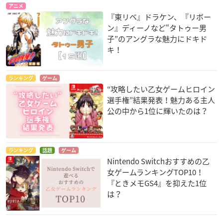
アニメ
『東リベ』ドラケン、『リボー
ン』ディーノなど“タトゥー男
子”のアングラな魅力にドキド
キ！
ランキング
ゲーム
“攻略したい乙女ゲームヒロイン
選手権”結果発表！魅力ある主人
公の中から1位に輝いたのは？
ランキング
話題
ゲーム
Nintendo Switchおすすめの乙
女ゲームランキングTOP10！
『ときメモGS4』を抑えた1位
は？