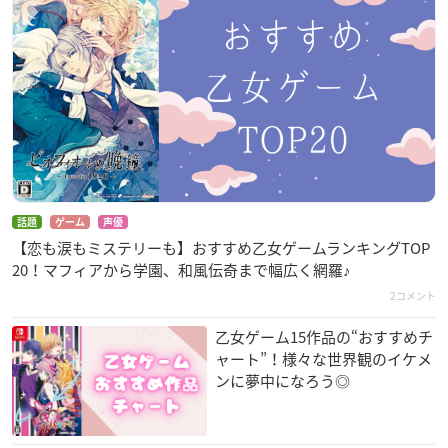
話題
ゲーム
声優
【恋も涙もミステリーも】おすすめ乙女ゲームランキングTOP
20！マフィアから学園、和風伝奇まで幅広く網羅♪
2コメント
乙女ゲーム15作品の“おすすめチ
ャート”！様々な世界観のイケメ
ンに夢中になろう◎