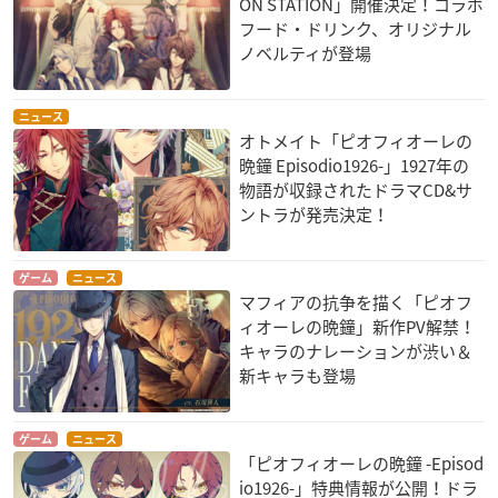
ON STATION」開催決定！コラボ
フード・ドリンク、オリジナル
ノベルティが登場
ニュース
オトメイト「ピオフィオーレの
晩鐘 Episodio1926-」1927年の
物語が収録されたドラマCD&サ
ントラが発売決定！
ゲーム
ニュース
マフィアの抗争を描く「ピオフ
ィオーレの晩鐘」新作PV解禁！
キャラのナレーションが渋い＆
新キャラも登場
ゲーム
ニュース
「ピオフィオーレの晩鐘 -Episod
io1926-」特典情報が公開！ドラ