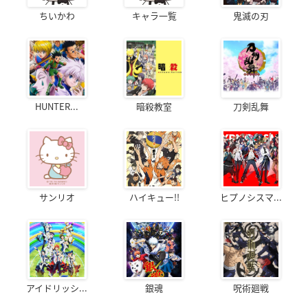
ちいかわ
キャラ一覧
鬼滅の刃
HUNTER...
暗殺教室
刀剣乱舞
サンリオ
ハイキュー!!
ヒプノシスマ...
アイドリッシ...
銀魂
呪術廻戦