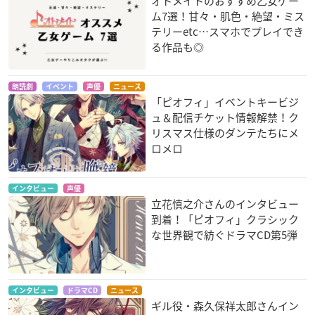
オトメイトのおすすめ乙女ゲー
ム7選！甘々・肌色・絶望・ミス
テリーetc…スマホでプレイでき
る作品も◎
朗読劇
イベント
声優
ニュース
「ピオフィ」イベントキービジ
ュ＆配信チケット情報解禁！ク
リスマス仕様のダンテたちにメ
ロメロ
インタビュー
声優
立花慎之介さんのインタビュー
到着！「ピオフィ」クラシック
な世界観で紡ぐドラマCD第5弾
インタビュー
ドラマCD
ニュース
ギル役・森久保祥太郎さんイン