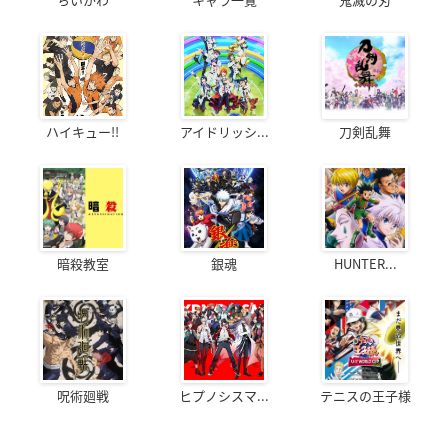
ハイキュー!!
アイドリッシ...
刀剣乱舞
暗殺教室
銀魂
HUNTER...
呪術廻戦
ヒプノシスマ...
テニスの王子様