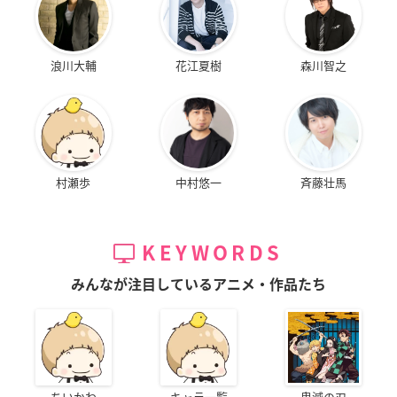
浪川大輔
花江夏樹
森川智之
村瀬歩
中村悠一
斉藤壮馬
KEYWORDS
みんなが注目しているアニメ・作品たち
ちいかわ
キャラ一覧
鬼滅の刃