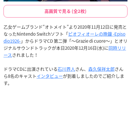
高画質で見る (全2枚)
乙女ゲームブランド“オトメイト”より2020年11月12日に発売と
なったNintendo Switchソフト「
ピオフィオーレの晩鐘 -Episo
dio1926-
」からドラマCD 第二弾「～Grazie di cuore～」とオリ
ジナルサウンドトラックが本日2020年12月16日(水)に
同時リリ
ース
されました！
ドラマCDに出演されている
石川界人
さん、
森久保祥太郎
さん
ら8名のキャスト
インタビュー
が到着しましたのでご紹介しま
す。