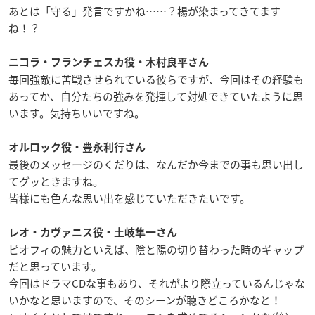
あとは「守る」発言ですかね
……
？楊が染まってきてます
ね！？
ニコラ・フランチェスカ役・木村良平さん
毎回強敵に苦戦させられている彼らですが、今回はその経験も
あってか、自分たちの強みを発揮して対処できていたように思
います。気持ちいいですね。
オルロック役・豊永利行さん
最後のメッセージのくだりは、なんだか今までの事も思い出し
てグッときますね。
皆様にも色んな思い出を感じていただきたいです。
レオ・カヴァニス役・土岐隼一さん
ピオフィの魅力といえば、陰と陽の切り替わった時のギャップ
だと思っています。
今回はドラマ
CD
な事もあり、それがより際立っているんじゃな
いかなと思いますので、そのシーンが聴きどころかなと！