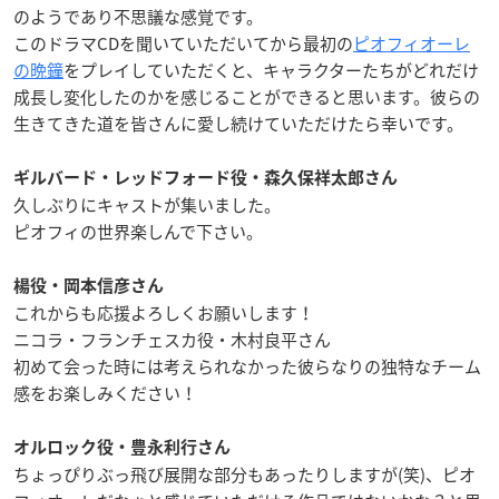
のようであり不思議な感覚です。
このドラマ
CD
を聞いていただいてから最初の
ピオフィオーレ
の晩鐘
をプレイしていただくと、キャラクターたちがどれだけ
成長し変化したのかを感じることができると思います。彼らの
生きてきた道を皆さんに愛し続けていただけたら幸いです。
ギルバード・レッドフォード役・森久保祥太郎さん
久しぶりにキャストが集いました。
ピオフィの世界楽しんで下さい。
楊役・岡本信彦さん
これからも応援よろしくお願いします！
ニコラ・フランチェスカ役・木村良平さん
初めて会った時には考えられなかった彼らなりの独特なチーム
感をお楽しみください！
オルロック役・豊永利行さん
ちょっぴりぶっ飛び展開な部分もあったりしますが
(
笑
)
、ピオ