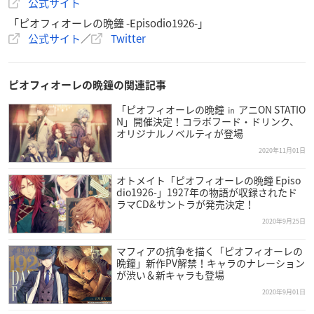
【トラックリスト】
公式サイト
01：近況
「ピオフィオーレの晩鐘 -Episodio1926-」
02：襲撃
公式サイト
／
Twitter
03：接点
04：異変
05：Fantôme du roi
ピオフィオーレの晩鐘の関連記事
06：Grazie di cuore
「ピオフィオーレの晩鐘 ㏌ アニON STATIO
N」開催決定！コラボフード・ドリンク、
オリジナルノベルティが登場
【価格】
￥3,000＋税
2020年11月01日
オトメイト「ピオフィオーレの晩鐘 Episo
【発売日】
dio1926-」1927年の物語が収録されたド
2020年12月2日（水）
ラマCD&サントラが発売決定！
2020年9月25日
【発売元】
マフィアの抗争を描く「ピオフィオーレの
ティームエンタテインメント
晩鐘」新作PV解禁！キャラのナレーション
が渋い＆新キャラも登場
【出演】
2020年9月01日
ダンテ・ファルツォーネ（CV.
石川界人
）