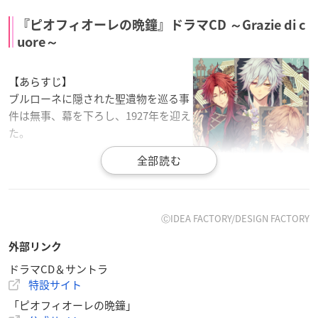
『ピオフィオーレの晩鐘』ドラマCD ～Grazie di c
uore～
【あらすじ】
ブルローネに隠された聖遺物を巡る事
件は無事、幕を下ろし、1927年を迎え
た。
――それから3か月。
季節は早春を迎え、ブルローネマフィアはそれぞれの未来に向
け、準備を進めていた。
ⒸIDEA FACTORY/DESIGN FACTORY
外部リンク
そんな中、自身の誕生日を知らない主人公のため、彼女が教会
に預けられた『特別な日』を祝うことに。その裏では、とある
ドラマCD＆サントラ
特設サイト
事件が起きていて――
「ピオフィオーレの晩鐘」