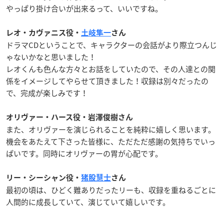
やっぱり掛け合いが出来るって、いいですね。
レオ・カヴァニス役・
土岐隼一
さん
ドラマ
CD
ということで、キャラクターの会話がより際立つんじ
ゃないかなと思いました！
レオくんも色んな方々とお話をしていたので、その人達との関
係をイメージしてやらせて頂きました！収録は別々だったの
で、完成が楽しみです！
オリヴァー・ハース役・岩澤俊樹さん
また、オリヴァーを演じられることを純粋に嬉しく思います。
機会をあたえて下さった皆様に、ただただ感謝の気持ちでいっ
ぱいです。同時にオリヴァーの胃が心配です。
リー・シーシャン役・
猪股慧士
さん
最初の頃は、ひどく難ありだったリーも、収録を重ねるごとに
人間的に成長していて、演じていて嬉しいです。