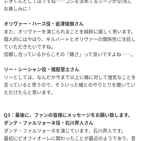
レオくんとしてはですね
……
コシを求めてるシーンかな
(
笑
)
。
お楽しみに！
オリヴァー・ハース役・岩澤俊樹さん
また、オリヴァーを演じられることを純粋に嬉しく思います。
個人的にはやはり、ギルバートとオリヴァーの関係性に注目し
ていただきたいですね。
信頼し合っているからこその「雑さ」って良いですよね
……
。
リー・シーシャン役・猪股慧士さん
リーとしては、なんだか今まで以上に楊に対して強気なことを
言っていると思うので、そういった楊とのやりとりを聴いてい
ただけたらと思います。
Q3
：最後に、ファンの皆様にメッセージをお願い致します。
ダンテ・ファルツォーネ役・石川界人さん
ダンテ・ファルツォーネを演じています、石川界人です。
最初にピオフィオーレに関わったことが最近のようであり、昔