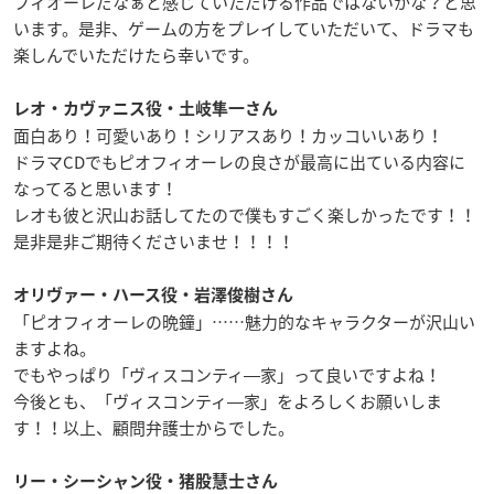
フィオーレだなぁと感じていただける作品ではないかな？と思
います。是非、ゲームの方をプレイしていただいて、ドラマも
楽しんでいただけたら幸いです。
レオ・カヴァニス役・土岐隼一さん
面白あり！可愛いあり！シリアスあり！カッコいいあり！
ドラマ
CD
でもピオフィオーレの良さが最高に出ている内容に
なってると思います！
レオも彼と沢山お話してたので僕もすごく楽しかったです！！
是非是非ご期待くださいませ！！！！
オリヴァー・ハース役・岩澤俊樹さん
「ピオフィオーレの晩鐘」
……
魅力的なキャラクターが沢山い
ますよね。
でもやっぱり「ヴィスコンティ―家」って良いですよね！
今後とも、「ヴィスコンティ―家」をよろしくお願いしま
す！！以上、顧問弁護士からでした。
リー・シーシャン役・猪股慧士さん