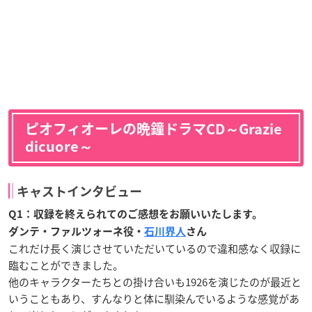
ピオフィオーレの晩鐘
ドラマ
CD
～
Grazie
dicuore
～
キャストインタビュー
Q1
：収録を終えられてのご感想をお願いいたします。
ダンテ・ファルツォーネ役・
石川界人
さん
これだけ長く演じさせていただいているので違和感なく収録に
臨むことができました。
他のキャラクターたちとの掛け合いも
1926
を演じたのが最近と
いうこともあり、すんなりと体に馴染んでいるような感覚があ