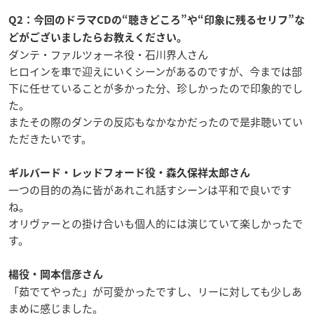
Q2
：今回のドラマ
CD
の
“
聴きどころ
”
や
“
印象に残るセリフ
”
な
どがございましたらお教えください。
ダンテ・ファルツォーネ役・石川界人さん
ヒロインを車で迎えにいくシーンがあるのですが、今までは部
下に任せていることが多かった分、珍しかったので印象的でし
た。
またその際のダンテの反応もなかなかだったので是非聴いてい
ただきたいです。
ギルバード・レッドフォード役・森久保祥太郎さん
一つの目的の為に皆があれこれ話すシーンは平和で良いです
ね。
オリヴァーとの掛け合いも個人的には演じていて楽しかったで
す。
楊役・岡本信彦さん
「茹でてやった」が可愛かったですし、リーに対しても少しあ
まめに感じました。