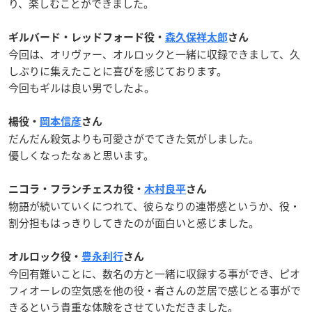
り、楽しむことができました。
ギルバード・レッドフォード役・
森久保祥太郎
さん
今回は、オリヴァー、オルロックと一緒に収録できまして、久
しぶりに集えたことに喜びを感じております。
今回もギルは良い男でしたよ。
楊役・
岡本信彦
さん
だんだん殺気よりも可愛さがでてきた気がしました。
優しくなったなぁと思います。
ニコラ・フランチェスカ役・
木村良平
さん
物語が続いていくにつれて、彼らなりの連帯感というか、役・
割分担もはっきりしてきたのが面白いと感じました。
オルロック役・
豊永利行
さん
今回有難いことに、数名の方と一緒に収録する事ができ、ピオ
フィオーレの空気感を他の役・者さんの芝居で感じとる事がで
きるという貴重な体験をさせていただきました。