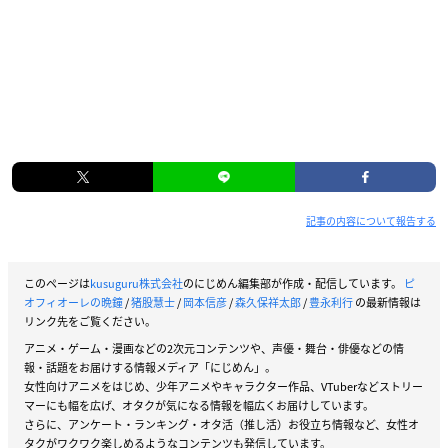
￥2,800＋税
【発売日】
2020年12月2日（水）
【発売元】
ティームエンタテインメント
【収録予定曲】
記事の内容について報告する
・和田俊輔氏が手掛けたゲームBGM
・オープニングテーマ「Current（歌：mao × 織田かおり）」
・エンディングテーマ1「星影 ～stella starrium～（歌：mao
このページは
kusuguru株式会社
のにじめん編集部が作成・配信しています。
ピ
× 織田かおり）」
オフィオーレの晩鐘
/
猪股慧士
/
岡本信彦
/
森久保祥太郎
/
豊永利行
の最新情報は
・エンディングテーマ2「Last Twilight（歌：織田かおり）」
リンク先をご覧ください。
・エンディングテーマ3「Silent Glim（歌：mao）」
アニメ・ゲーム・漫画などの2次元コンテンツや、声優・舞台・俳優などの情
報・話題をお届けする情報メディア「にじめん」。
女性向けアニメをはじめ、少年アニメやキャラクター作品、VTuberなどストリー
マーにも幅を広げ、オタクが気になる情報を幅広くお届けしています。
さらに、アンケート・ランキング・オタ活（推し活）お役立ち情報など、女性オ
タクがワクワク楽しめるようなコンテンツも発信しています。