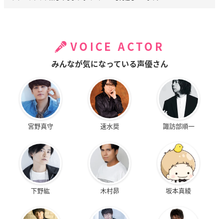
VOICE ACTOR
みんなが気になっている声優さん
宮野真守
速水奨
諏訪部順一
下野紘
木村昴
坂本真綾