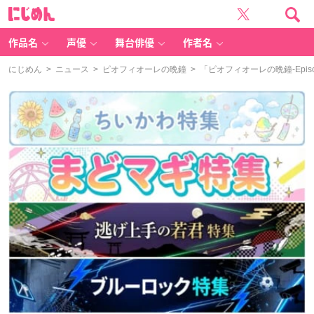
に
じ
め
ん
作品名
声優
舞台俳優
作者名
にじめん
>
ニュース
>
ピオフィオーレの晩鐘
> 「ピオフィオーレの晩鐘-Epi