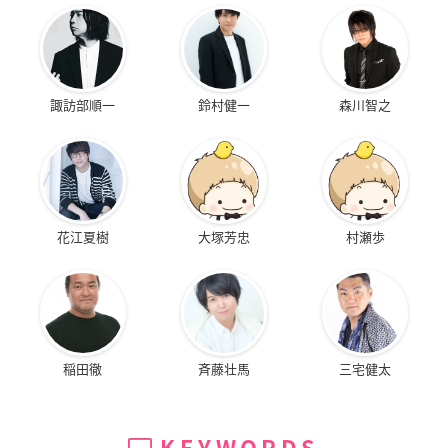
諏訪部順一
鈴村健一
森川智之
花江夏樹
大塚芳忠
村瀬歩
稲田徹
斉藤壮馬
三宅健太