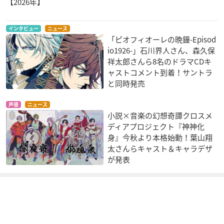
【2026年】
インタビュー
ニュース
「ピオフィオーレの晩鐘-Episod
io1926-」石川界人さん、森久保
祥太郎さんら8名のドラマCDキ
ャストコメント到着！サントラ
と同時発売
声優
ニュース
小説×音楽の幻想奇譚クロスメ
ディアプロジェクト『神神化
身』今秋より本格始動！葉山翔
太さんらキャスト＆キャラデザ
が発表