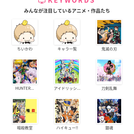
KEYWORDS
みんなが注目しているアニメ・作品たち
ちいかわ
キャラ一覧
鬼滅の刃
HUNTER...
アイドリッシ...
刀剣乱舞
暗殺教室
ハイキュー!!
銀魂