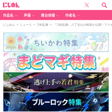
に
じ
め
ん
作品名
声優
舞台俳優
作者名
にじめん
>
ニュース
>
刀剣乱舞
> 『刀剣乱舞』八丁念仏の軽装が公開！アク