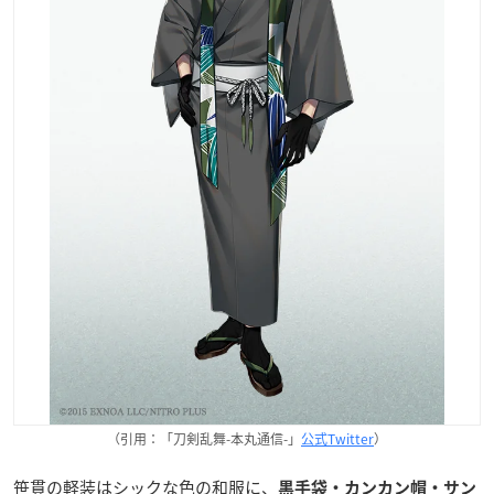
（引用：「刀剣乱舞-本丸通信-」
公式Twitter
）
笹貫の軽装はシックな色の和服に、
黒手袋・カンカン帽・サン