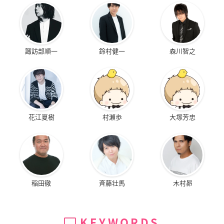
諏訪部順一
鈴村健一
森川智之
花江夏樹
村瀬歩
大塚芳忠
稲田徹
斉藤壮馬
木村昴
KEYWORDS