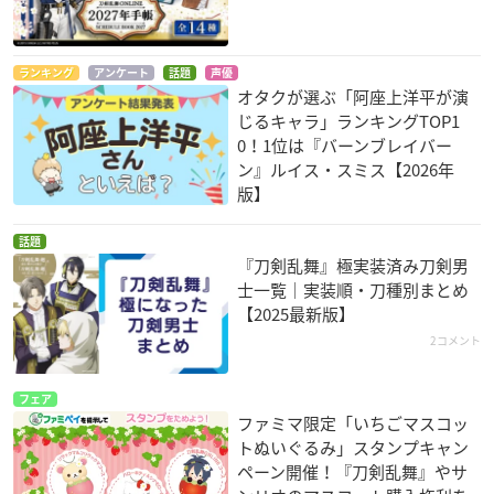
ランキング
アンケート
話題
声優
オタクが選ぶ「阿座上洋平が演
じるキャラ」ランキングTOP1
0！1位は『バーンブレイバー
ン』ルイス・スミス【2026年
版】
話題
『刀剣乱舞』極実装済み刀剣男
士一覧｜実装順・刀種別まとめ
【2025最新版】
2コメント
フェア
ファミマ限定「いちごマスコッ
トぬいぐるみ」スタンプキャン
ペーン開催！『刀剣乱舞』やサ