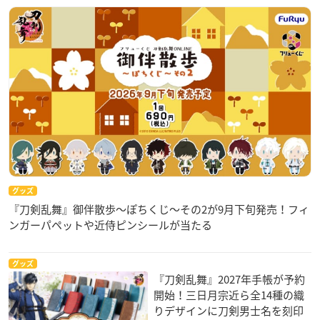
グッズ
『刀剣乱舞』御伴散歩～ぽちくじ～その2が9月下旬発売！フィ
ンガーパペットや近侍ピンシールが当たる
グッズ
『刀剣乱舞』2027年手帳が予約
開始！三日月宗近ら全14種の織
りデザインに刀剣男士名を刻印