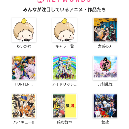
みんなが注目しているアニメ・作品たち
ちいかわ
キャラ一覧
鬼滅の刃
HUNTER...
アイドリッシ...
刀剣乱舞
ハイキュー!!
暗殺教室
銀魂