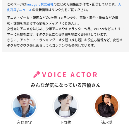
このページは
kusuguru株式会社
のにじめん編集部が作成・配信しています。
刀
剣乱舞
/
ニュース
の最新情報はリンク先をご覧ください。
アニメ・ゲーム・漫画などの2次元コンテンツや、声優・舞台・俳優などの情
報・話題をお届けする情報メディア「にじめん」。
女性向けアニメをはじめ、少年アニメやキャラクター作品、VTuberなどストリー
マーにも幅を広げ、オタクが気になる情報を幅広くお届けしています。
さらに、アンケート・ランキング・オタ活（推し活）お役立ち情報など、女性オ
タクがワクワク楽しめるようなコンテンツも発信しています。
VOICE ACTOR
みんなが気になっている声優さん
宮野真守
下野紘
速水奨