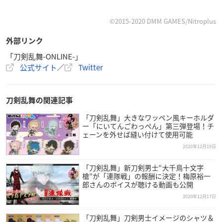
©2015-2020 DMM GAMES/Nitroplus
外部リンク
「刀剣乱舞-ONLINE-」
公式サイト
／
Twitter
刀剣乱舞の関連記事
「刀剣乱舞」大きなワッペン風キーホルダ
ー「にいてんごわっぺん」第三弾登場！チ
ェーンを外せば縫い付けて使用可能
2020年12月19日
「刀剣乱舞」新刀剣男士“大千鳥十文字
槍”が「連隊戦」の報酬に決定！梅原裕一
郎さんのボイスが聴ける動画も公開
2020年12月17日
「刀剣乱舞」刀剣男士イメージのシャツ＆