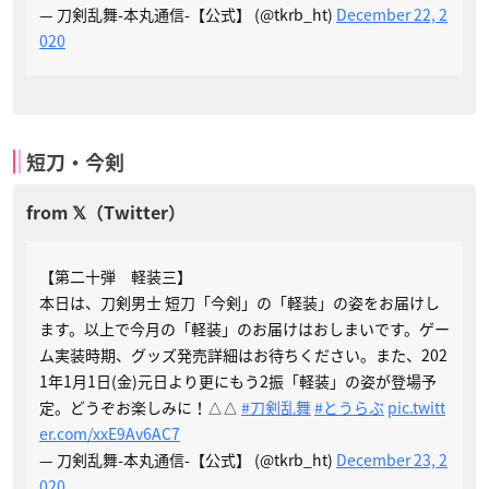
— 刀剣乱舞-本丸通信-【公式】 (@tkrb_ht)
December 22, 2
020
短刀・今剣
【第二十弾 軽装三】
本日は、刀剣男士 短刀「今剣」の「軽装」の姿をお届けし
ます。以上で今月の「軽装」のお届けはおしまいです。ゲー
ム実装時期、グッズ発売詳細はお待ちください。また、202
1年1月1日(金)元日より更にもう2振「軽装」の姿が登場予
定。どうぞお楽しみに！△△
#刀剣乱舞
#とうらぶ
pic.twitt
er.com/xxE9Av6AC7
— 刀剣乱舞-本丸通信-【公式】 (@tkrb_ht)
December 23, 2
020