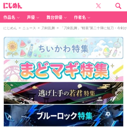
に
じ
め
ん
作品名
声優
舞台俳優
作者名
にじめん
>
ニュース
>
刀剣乱舞
> 「刀剣乱舞」“軽装”第二十弾に短刀・今