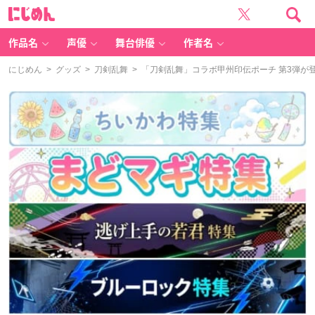
に
じ
め
ん
作品名
声優
舞台俳優
作者名
にじめん
>
グッズ
>
刀剣乱舞
> 「刀剣乱舞」コラボ甲州印伝ポーチ 第3弾が