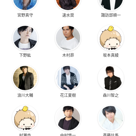
宮野真守
速水奨
諏訪部順一
下野紘
木村昴
坂本真綾
浪川大輔
花江夏樹
森川智之
村瀬歩
中村悠一
斉藤壮馬