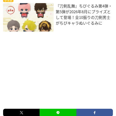
グッズ
『刀剣乱舞』ちびぐるみ第4弾・
第5弾が2026年8月にプライズと
して登場！全10振りの刀剣男士
がちびキャラぬいぐるみに