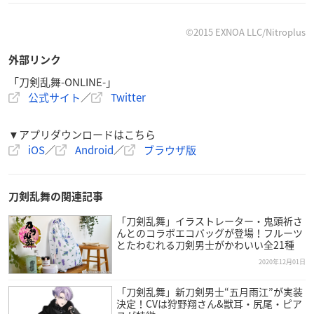
【形状】
©2015 EXNOA LLC/Nitroplus
長方形(縦 約120mm×横 約192mm)
外部リンク
【材質】
「刀剣乱舞-ONLINE-」
公式サイト
／
Twitter
鹿革, 漆, 京くみひも
【展開】
▼アプリダウンロードはこちら
5種類(キャラクターイメージ)
iOS
／
Android
／
ブラウザ版
加洲清光
歌仙兼定
刀剣乱舞の関連記事
陸奥守吉行
山姥切国広
「刀剣乱舞」イラストレーター・鬼頭祈さ
蜂須賀虎徹
んとのコラボエコバッグが登場！フルーツ
とたわむれる刀剣男士がかわいい全21種
2020年12月01日
▼ご購入はこちら
受付サイト
「刀剣乱舞」新刀剣男士“五月雨江”が実装
決定！CVは狩野翔さん&獣耳・尻尾・ピア