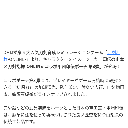
DMMが贈る大人気刀剣育成シミュレーションゲーム「
刀剣乱
舞
-ONLINE-」より、キャラクターをイメージした「
印伝の山本
」が登場！
×刀剣乱舞-ONLINE-コラボ甲州印伝ポーチ 第3弾
コラボポーチ第3弾には、プレイヤーがゲーム開始時に選択で
きる「初期刀」 の加洲清光、歌仙兼定、陸奥守吉行、山姥切国
広、蜂須賀虎徹がラインナップされました。
刀や鎧などの武具装飾をルーツとした日本の革工芸・甲州印伝
は、鹿革に漆を使って模様づけされた長い歴史を持つ山梨県の
伝統工芸品です。