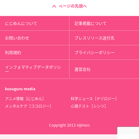
ページの先頭へ
にじめんについて
記事掲載について
お問い合わせ
プレスリリース送付先
利用規約
プライバシーポリシー
インフォマティブデータポリシ
運営会社
ー
kusuguru
media
アニメ情報［にじめん］
科学ニュース［ナゾロジー］
メンタルケア［ココロジー］
心理テスト［シンリ］
Copyright 2013 nijimen.