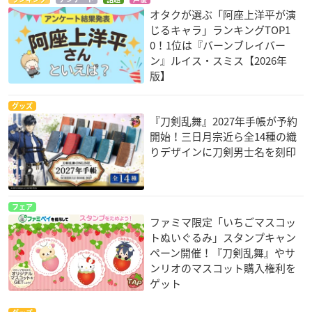
オタクが選ぶ「阿座上洋平が演
じるキャラ」ランキングTOP1
0！1位は『バーンブレイバー
ン』ルイス・スミス【2026年
版】
グッズ
『刀剣乱舞』2027年手帳が予約
開始！三日月宗近ら全14種の織
りデザインに刀剣男士名を刻印
フェア
ファミマ限定「いちごマスコッ
トぬいぐるみ」スタンプキャン
ペーン開催！『刀剣乱舞』やサ
ンリオのマスコット購入権利を
ゲット