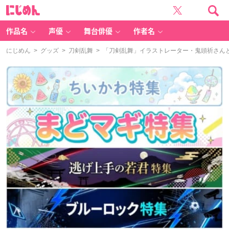
に
じ
め
ん
作品名
声優
舞台俳優
作者名
にじめん
>
グッズ
>
刀剣乱舞
> 「刀剣乱舞」イラストレーター・鬼頭祈さん