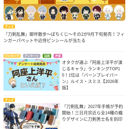
グッズ
『刀剣乱舞』御伴散歩～ぽちくじ～その2が9月下旬発売！フィ
ンガーパペットや近侍ピンシールが当たる
ランキング
アンケート
話題
声優
オタクが選ぶ「阿座上洋平が演
じるキャラ」ランキングTOP1
0！1位は『バーンブレイバー
ン』ルイス・スミス【2026年
版】
グッズ
『刀剣乱舞』2027年手帳が予約
開始！三日月宗近ら全14種の織
りデザインに刀剣男士名を刻印