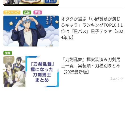
ランキング
話題
声優
オタクが選ぶ「小野賢章が演じ
るキャラ」ランキングTOP10！1
位は『黒バス』黒子テツヤ【202
4年版】
話題
『刀剣乱舞』極実装済み刀剣男
士一覧｜実装順・刀種別まとめ
【2025最新版】
2コメント