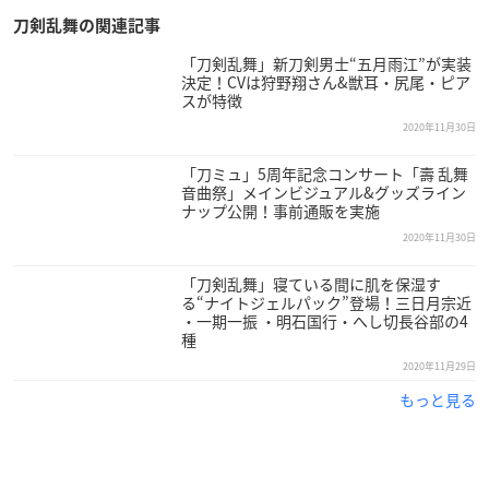
・三日月宗近
刀剣乱舞の関連記事
・一期一振・藤四郎兄弟
・堀川国広・山姥切国広・山伏 国広
「刀剣乱舞」新刀剣男士“五月雨江”が実装
決定！CVは狩野翔さん&獣耳・尻尾・ピア
・加州清光・大和守安定
スが特徴
・髭切・膝丸
2020年11月30日
・明石国行・蛍丸・愛染国俊
・鶯丸・大包平
「刀ミュ」5周年記念コンサート「壽 乱舞
・太鼓鐘貞宗・物吉貞宗・亀甲貞宗
音曲祭」メインビジュアル&グッズライン
ナップ公開！事前通販を実施
・小夜左文字・宗三左文字・江雪左文字
2020年11月30日
・同田貫 正国
・長曽祢虎徹・蜂須賀虎徹 ・浦島虎徹
「刀剣乱舞」寝ている間に肌を保湿す
・太郎太刀・次郎太刀
る“ナイトジェルパック”登場！三日月宗近
・大倶利伽羅
・一期一振 ・明石国行・へし切長谷部の4
種
・御手杵・日本 号・蜻蛉切
2020年11月29日
・大典太光世・ソハヤノツルキ
・鶴丸国永
もっと見る
・にっかり青江・数珠丸恒次
・今剣・岩融
・陸奥守吉行