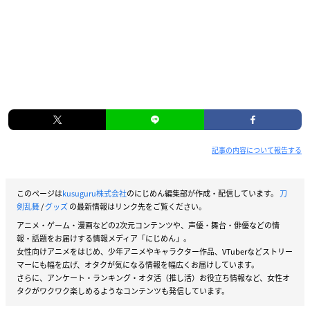
記事の内容について報告する
このページは
kusuguru株式会社
のにじめん編集部が作成・配信しています。
刀
剣乱舞
/
グッズ
の最新情報はリンク先をご覧ください。
アニメ・ゲーム・漫画などの2次元コンテンツや、声優・舞台・俳優などの情
報・話題をお届けする情報メディア「にじめん」。
女性向けアニメをはじめ、少年アニメやキャラクター作品、VTuberなどストリー
マーにも幅を広げ、オタクが気になる情報を幅広くお届けしています。
さらに、アンケート・ランキング・オタ活（推し活）お役立ち情報など、女性オ
タクがワクワク楽しめるようなコンテンツも発信しています。