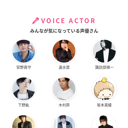
VOICE ACTOR
みんなが気になっている声優さん
宮野真守
速水奨
諏訪部順一
下野紘
木村昴
坂本真綾