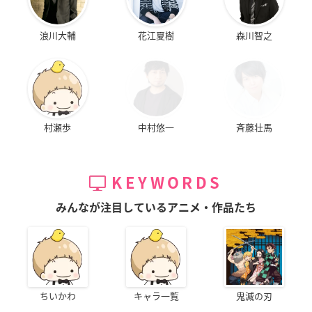
浪川大輔
花江夏樹
森川智之
村瀬歩
中村悠一
斉藤壮馬
KEYWORDS
みんなが注目しているアニメ・作品たち
ちいかわ
キャラ一覧
鬼滅の刃