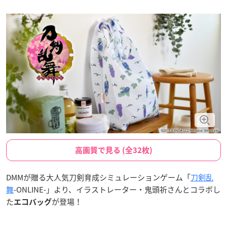
高画質で見る (全32枚)
DMMが贈る大人気刀剣育成シミュレーションゲーム「
刀剣乱
舞
-ONLINE-」より、イラストレーター・鬼頭祈さんとコラボし
た
が登場！
エコバッグ