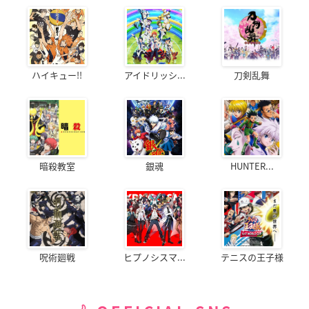
ハイキュー!!
アイドリッシ...
刀剣乱舞
暗殺教室
銀魂
HUNTER...
呪術廻戦
ヒプノシスマ...
テニスの王子様