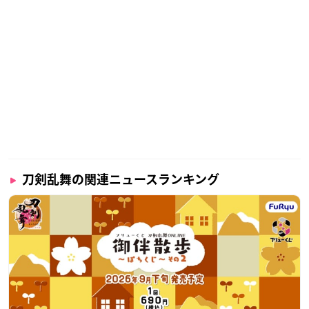
・燭台切光忠・大般若長光・小竜景光・謙信景光・小豆長光
・和泉守兼定・歌仙兼定
▼購入はこちら
ANIMATION ADDICT STORE
刀剣乱舞の関連ニュースランキング