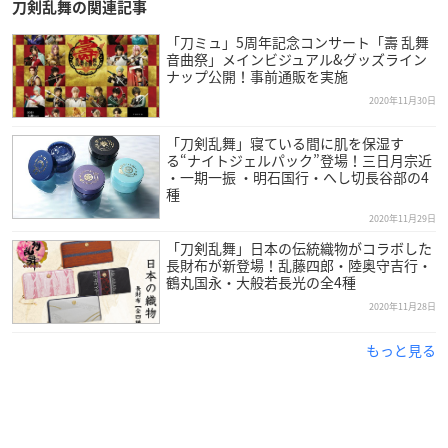
刀剣乱舞の関連記事
「刀ミュ」5周年記念コンサート「壽 乱舞
音曲祭」メインビジュアル&グッズライン
ナップ公開！事前通販を実施
2020年11月30日
「刀剣乱舞」寝ている間に肌を保湿す
る“ナイトジェルパック”登場！三日月宗近
・一期一振 ・明石国行・へし切長谷部の4
種
2020年11月29日
「刀剣乱舞」日本の伝統織物がコラボした
長財布が新登場！乱藤四郎・陸奥守吉行・
鶴丸国永・大般若長光の全4種
2020年11月28日
もっと見る