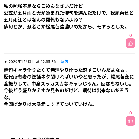
私の勉強不足ならごめんなさいだけど
公式が五月雨と犬が詠まれた俳句を選んだだけで、松尾芭蕉と
五月雨江とはなんの関係もないよね？
俳句とか、忍者とか松尾芭蕉濃いめだから、モヤッとした。
0
2020年12月3日 at 12:55 PM
返信
俳句キャラ作りたくて無理やり作った感すごいんだよなぁ。
歴代所有者の逸話ネタ聞ければいいやと思ったが、松尾芭蕉に
全振りして、中身スッカスカなキャラじゃん。回想もないし。
今後どう盛りかえすか見ものだけど、期待は出来ないだろう
な。
今回ばかりは大暴走しすぎてついていけん。
0