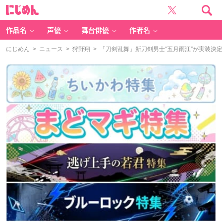
に
じ
め
ん
作品名
声優
舞台俳優
作者名
にじめん
>
ニュース
>
狩野翔
> 「刀剣乱舞」新刀剣男士“五月雨江”が実装決