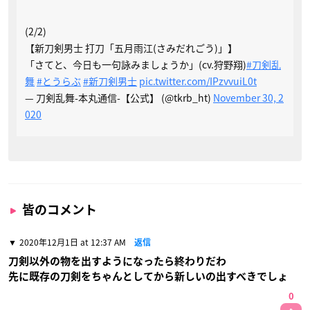
(2/2)
【新刀剣男士 打刀「五月雨江(さみだれごう)」】
「さてと、今日も一句詠みましょうか」(cv.狩野翔)
#刀剣乱
舞
#とうらぶ
#新刀剣男士
pic.twitter.com/IPzvvuiL0t
— 刀剣乱舞-本丸通信-【公式】 (@tkrb_ht)
November 30, 2
020
皆のコメント
2020年12月1日 at 12:37 AM
返信
刀剣以外の物を出すようになったら終わりだわ
先に既存の刀剣をちゃんとしてから新しいの出すべきでしょ
0