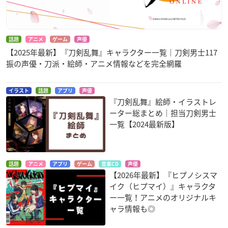
話題
アニメ
ゲーム
声優
【2025年最新】『刀剣乱舞』キャラクター一覧｜刀剣男士117
振の声優・刀派・絵師・アニメ情報などを完全網羅
イラスト
話題
アプリ
声優
『刀剣乱舞』絵師・イラストレ
ーター総まとめ｜担当刀剣男士
一覧【2024最新版】
話題
アニメ
アプリ
ゲーム
音楽CD
声優
【2026年最新】『ヒプノシスマ
イク（ヒプマイ）』キャラクタ
ー一覧！アニメのオリジナルキ
ャラ情報も◎