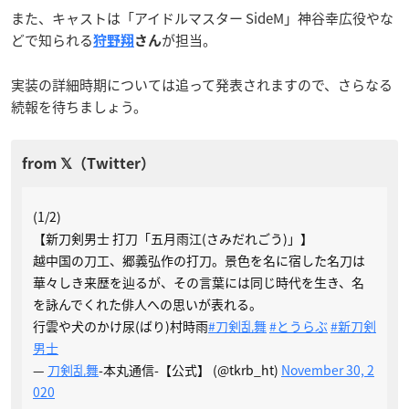
また、キャストは「アイドルマスター SideM」神谷幸広役やな
どで知られる
が担当。
狩野翔
さん
実装の詳細時期については追って発表されますので、さらなる
続報を待ちましょう。
(1/2)
【新刀剣男士 打刀「五月雨江(さみだれごう)」】
越中国の刀工、郷義弘作の打刀。景色を名に宿した名刀は
華々しき来歴を辿るが、その言葉には同じ時代を生き、名
を詠んでくれた俳人への思いが表れる。
行雲や犬のかけ尿(ばり)村時雨
#刀剣乱舞
#とうらぶ
#新刀剣
男士
—
刀剣乱舞
-本丸通信-【公式】 (@tkrb_ht)
November 30, 2
020