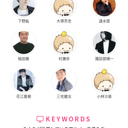
下野紘
大塚芳忠
速水奨
稲田徹
村瀬歩
諏訪部順一
花江夏樹
三宅健太
小林沙苗
KEYWORDS