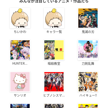
みんなが注目しているアニメ・作品たち
ちいかわ
キャラ一覧
鬼滅の刃
HUNTER...
暗殺教室
刀剣乱舞
サンリオ
ヒプノシスマ...
ハイキュー!!