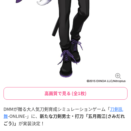
高画質で見る (全1枚)
DMMが贈る大人気刀剣育成シミュレーションゲーム「
刀剣乱
舞
-ONLINE-」に、
新たな刀剣男士・打刀「五月雨江(さみだれ
が実装決定！
ごう)」