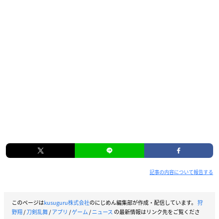
記事の内容について報告する
このページは
kusuguru株式会社
のにじめん編集部が作成・配信しています。
狩
野翔
/
刀剣乱舞
/
アプリ
/
ゲーム
/
ニュース
の最新情報はリンク先をご覧くださ