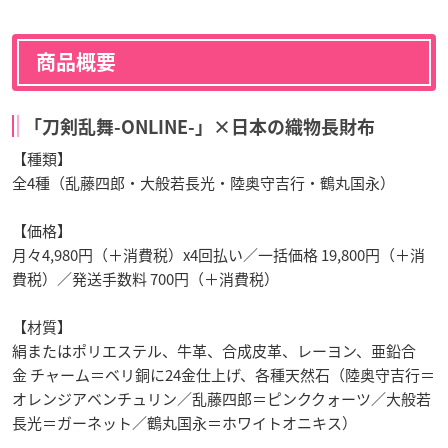
商品概要
「刀剣乱舞-ONLINE-」×日本の織物長財布
【種類】
全4種（乱藤四郎・大般若長光・陸奥守吉行・鶴丸国永）
【価格】
月々4,980円（＋消費税）x4回払い／一括価格 19,800円（＋消
費税）／発送手数料 700円（＋消費税）
【材質】
絹またはポリエステル、牛革、合成皮革、レーヨン、亜鉛合
金 チャーム＝ベリ銅に24金仕上げ、各種天然石（陸奥守吉行＝
オレンジアベンチュリン／乱藤四郎＝ピンククォーツ／大般若
長光＝ガーネット／鶴丸国永＝ホワイトオニキス）