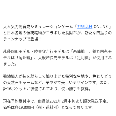
大人気刀剣育成シミュレーションゲーム「
刀剣乱舞
-ONLINE-」
と日本各地の伝統織物がコラボした長財布が、新たな四振りの
ラインナップで登場！
乱藤四郎モデル・陸奥守吉行モデルは「西陣織」、鶴丸国永モ
デルは「尾州織」、大般若長光モデルは「足利織」が使用され
ました。
熟練職人が技を凝らして織り上げた特別な生地や、色とりどり
の天然石チャームなど、華やかで美しいデザインです。また、
計16ポケットが装備されており、使い勝手も抜群。
現在予約受付中で、商品は2021年2月中旬より順次発送予定。
価格は各19,800円（税・送料別）となっております。