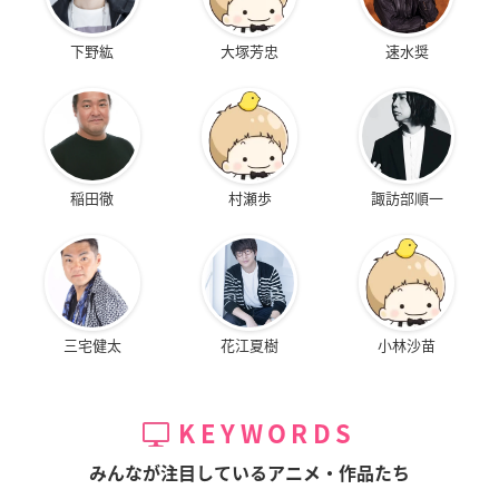
下野紘
大塚芳忠
速水奨
稲田徹
村瀬歩
諏訪部順一
三宅健太
花江夏樹
小林沙苗
KEYWORDS
みんなが注目しているアニメ・作品たち