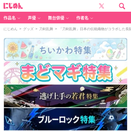
に
じ
め
ん
作品名
声優
舞台俳優
作者名
にじめん
>
グッズ
>
刀剣乱舞
> 「刀剣乱舞」日本の伝統織物がコラボした長