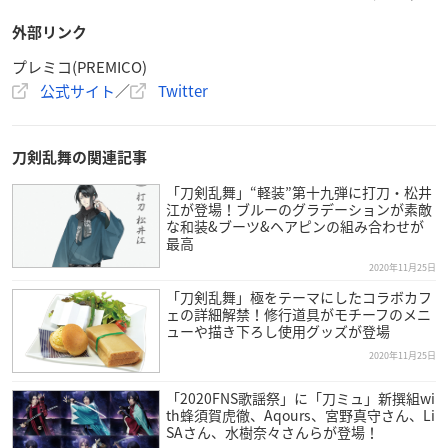
外部リンク
プレミコ(PREMICO)
公式サイト
／
Twitter
刀剣乱舞の関連記事
「刀剣乱舞」“軽装”第十九弾に打刀・松井
江が登場！ブルーのグラデーションが素敵
な和装&ブーツ&ヘアピンの組み合わせが
最高
2020年11月25日
「刀剣乱舞」極をテーマにしたコラボカフ
ェの詳細解禁！修行道具がモチーフのメニ
ューや描き下ろし使用グッズが登場
2020年11月25日
「2020FNS歌謡祭」に「刀ミュ」新撰組wi
th蜂須賀虎徹、Aqours、宮野真守さん、Li
SAさん、水樹奈々さんらが登場！