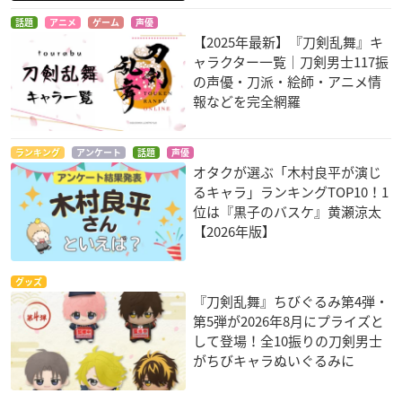
話題
アニメ
ゲーム
声優
【2025年最新】『刀剣乱舞』キ
ャラクター一覧｜刀剣男士117振
の声優・刀派・絵師・アニメ情
報などを完全網羅
ランキング
アンケート
話題
声優
オタクが選ぶ「木村良平が演じ
るキャラ」ランキングTOP10！1
位は『黒子のバスケ』黄瀬涼太
【2026年版】
グッズ
『刀剣乱舞』ちびぐるみ第4弾・
第5弾が2026年8月にプライズと
して登場！全10振りの刀剣男士
がちびキャラぬいぐるみに