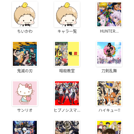
ちいかわ
キャラ一覧
HUNTER...
鬼滅の刃
暗殺教室
刀剣乱舞
サンリオ
ヒプノシスマ...
ハイキュー!!