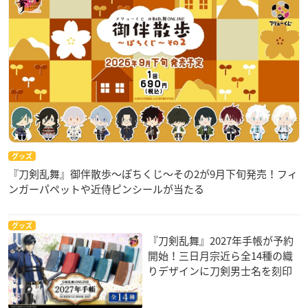
グッズ
『刀剣乱舞』御伴散歩～ぽちくじ～その2が9月下旬発売！フィ
ンガーパペットや近侍ピンシールが当たる
グッズ
『刀剣乱舞』2027年手帳が予約
開始！三日月宗近ら全14種の織
りデザインに刀剣男士名を刻印