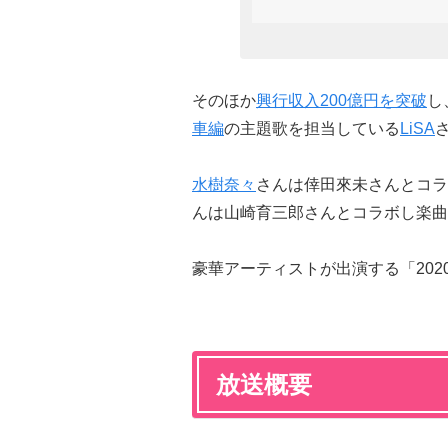
そのほか
興行収入200億円を突破
し
車編
の主題歌を担当している
LiSA
水樹奈々
さんは倖田來未さんとコラボし楽曲
んは山崎育三郎さんとコラボし楽曲
豪華アーティストが出演する「202
放送概要