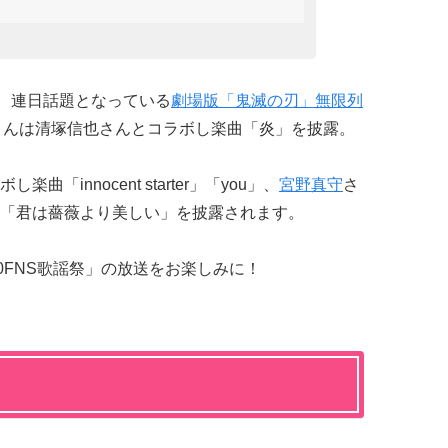
、連日話題となっている
劇場版「鬼滅の刃」無限列
さんは清塚信也さんとコラボし楽曲「炎」を披露。
「innocent starter」「you」、
宮野真守
さ
「君は薔薇より美しい」を披露されます。
0FNS歌謡祭」の放送をお楽しみに！