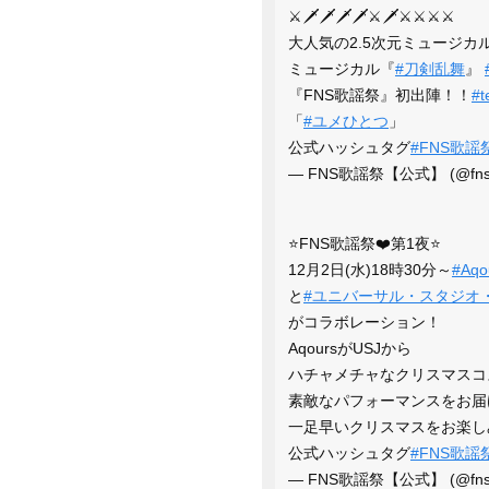
⚔️🗡️🗡️🗡️🗡️⚔️🗡️⚔️⚔️⚔️⚔️
大人気の2.5次元ミュージカ
ミュージカル『
#刀剣乱舞
』
『FNS歌謡祭』初出陣！！
#
「
#ユメひとつ
」
公式ハッシュタグ
#FNS歌謡
— FNS歌謡祭【公式】 (@fns_
⭐️FNS歌謡祭❤️第1夜⭐️
12月2日(水)18時30分～
#Aqo
と
#ユニバーサル・スタジオ
がコラボレーション！
AqoursがUSJから
ハチャメチャなクリスマスコ
素敵なパフォーマンスをお届
一足早いクリスマスをお楽し
公式ハッシュタグ
#FNS歌謡
— FNS歌謡祭【公式】 (@fns_