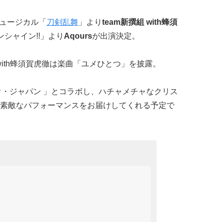
ミュージカル「
刀剣乱舞
」より
team新撰組 with蜂須
ンシャイン!!」より
Aqours
が出演決定。
with蜂須賀虎徹は楽曲「ユメひとつ」を披露。
ジオ・ジャパン 」とコラボし、ハチャメチャなクリス
素敵なパフォーマンスをお届けしてくれる予定で