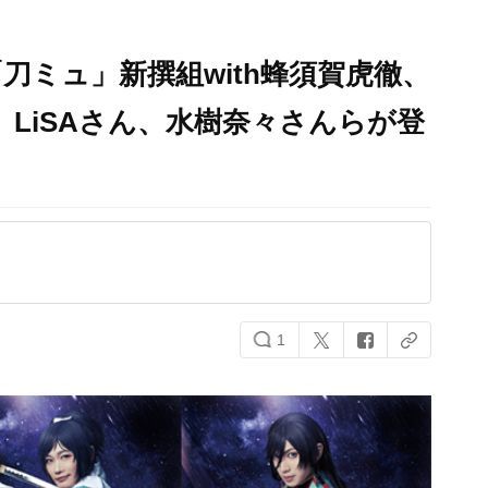
「刀ミュ」新撰組with蜂須賀虎徹、
ん、LiSAさん、水樹奈々さんらが登
1