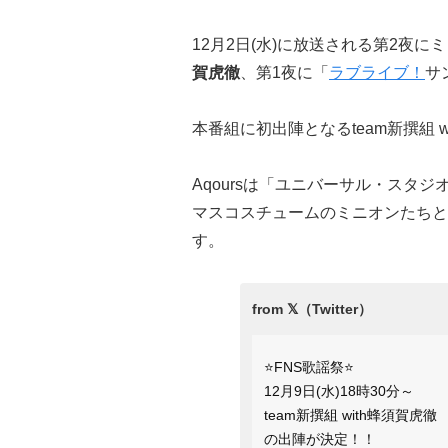
12月2日(水)に放送される第2夜に
賀虎徹
、第1夜に「
ラブライブ！
サ
本番組に初出陣となるteam新撰組 
Aqoursは「ユニバーサル・スタ
マスコスチュームのミニオンたちと
す。
⭐️FNS歌謡祭⭐️
12月9日(水)18時30分～
team新撰組 with蜂須賀虎徹
の出陣が決定！！