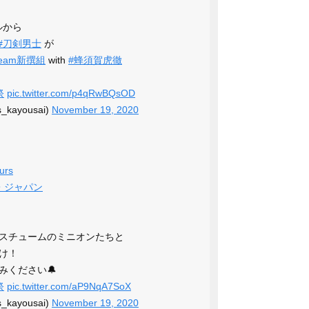
ルから
#刀剣男士
が
team新撰組
with
#蜂須賀虎徹
祭
pic.twitter.com/p4qRwBQsOD
kayousai)
November 19, 2020
urs
・ジャパン
スチュームのミニオンたちと
け！
みください🔔
祭
pic.twitter.com/aP9NqA7SoX
kayousai)
November 19, 2020