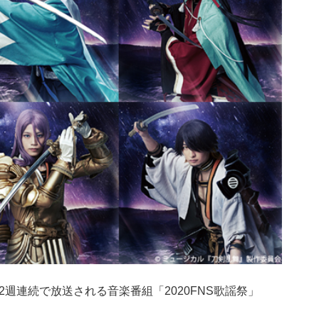
水)に2週連続で放送される音楽番組「2020FNS歌謡祭」